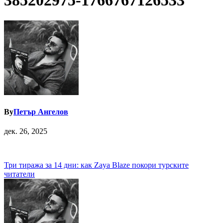
385202975-1766767126533
By
Петър Ангелов
дек. 26, 2025
Навигация
Три тиража за 14 дни: как Zaya Blaze покори турските
читатели