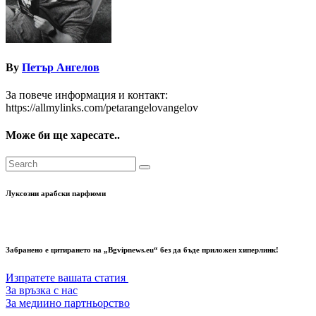
By
Петър Ангелов
За повече информация и контакт:
https://allmylinks.com/petarangelovangelov
Може би ще харесате..
Луксозни арабски парфюми
Забранено е цитирането на „Bgvipnews.eu“ без да бъде приложен хиперлинк!
Изпратете вашата статия
За връзка с нас
За медиино партньорство