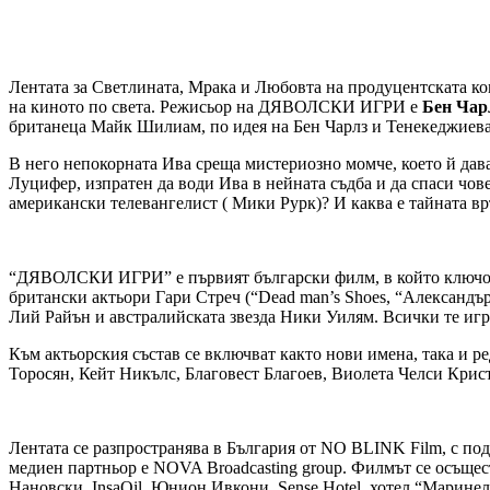
Лентата за Светлината, Мрака и Любовта на продуцентската к
на киното по света. Режисьор на ДЯВОЛСКИ ИГРИ е
Бен Чар
британеца Майк Шилиам, по идея на Бен Чарлз и Тенекеджиева
В него непокорната Ива среща мистериозно момче, което й дава
Луцифер, изпратен да води Ива в нейната съдба и да спаси чов
американски телевангелист ( Мики Рурк)? И каква е тайната вр
“ДЯВОЛСКИ ИГРИ” е първият български филм, в който ключова 
британски актьори Гари Стреч (“Dead man’s Shoes, “Александър
Лий Райън и австралийската звезда Ники Уилям. Всички те иг
Към актьорския състав се включват както нови имена, така и
Торосян, Кейт Никълс, Благовест Благоев, Виолета Челси Крис
Лентата се разпространява в България от NO BLINK Film, с по
медиен партньор е NOVA Broadcasting group. Филмът се осъще
Нановски, InsaOil, Юнион Ивкони, Sense Hotel, хотел “Маринела