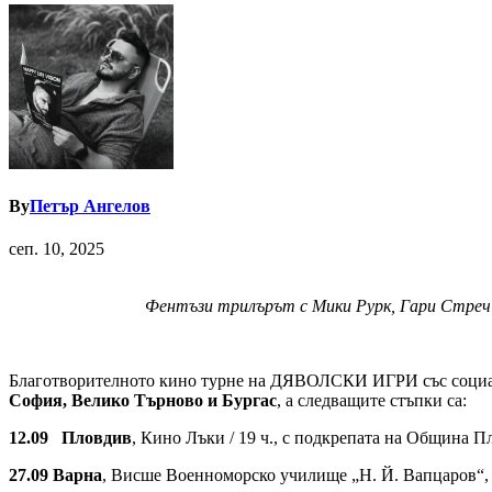
By
Петър Ангелов
сеп. 10, 2025
Фентъзи трилърът
с Мики Рурк, Гари Стреч
Благотворителното кино турне на ДЯВОЛСКИ ИГРИ със социална
София, Велико Търново и Бургас
, а следващите стъпки са:
12.09 Пловдив
, Кино Лъки / 19 ч., с подкрепата на Община П
27.09 Варна
, Висше Военноморско училище „Н. Й. Вапца