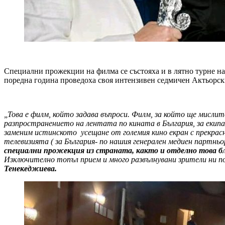
Специални прожекции на филма се състояха и в лятно турне на
поредна година проведоха своя интензивен седмичен Актьорск
„Това е филм, който задава
въпроси. Филм, за който ще мислите
разпространението на лентата по кината в България, за еки
заменим истинското усещане от големия кино екран с прекрас
телевизията ( за България- по нашия генерален медиен партнь
специални прожекция из страната, както и отделно това бл
Изключително топъл прием и много развълнувани зрители ни п
Тенекеджиева.