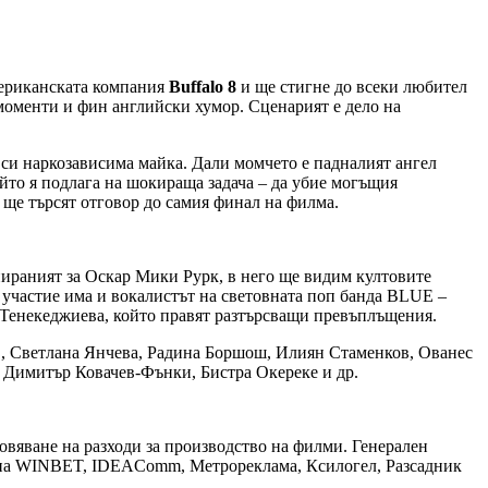
мериканската компания
Buffalo
8
и ще стигне до всеки любител
оменти и фин английски хумор. Сценарият е дело на
 си наркозависима майка. Дали момчето е падналият ангел
ойто я подлага на шокираща задача – да убие могъщия
 ще търсят отговор до самия финал на филма.
ираният за Оскар Мики Рурк, в него ще видим култовите
о участие има и вокалистът на световната поп банда BLUE –
 Тенекеджиева, който правят разтърсващи превъплъщения.
ов, Светлана Янчева, Радина Боршош, Илиян Стаменков, Ованес
, Димитър Ковачев-Фънки, Бистра Окереке и др.
овяване на разходи за производство на филми. Генерален
та на WINBET, IDEAComm, Метрореклама, Ксилогел, Разсадник