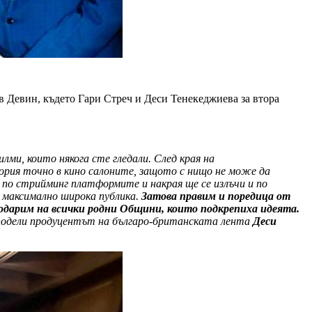
в Девин, където Гари Стреч и Деси Тенекеджиева за втора
лми, които някога сте гледали. След края на
ория точно в кино салоните, защото с нищо не може да
 по стрийминг платформите и накрая ще се излъчи и по
а максимално широка публика.
Затова правим и поредица от
годарим на всички родни Общини, които подкрепиха идеята.
подели продуцентът на българо-британската лента
Деси