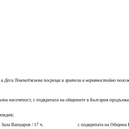
 и Деси Тенекеджиева посреща и зрители в неравностойно поло
 насоченост, с подкрепата на общините в България продължава
ловдив;
ров“, Зала Вапцаров / 17 ч. с подкрепата на Община В