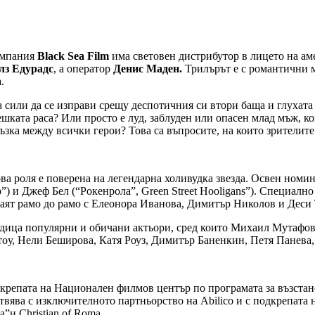
омпания
Black Sea Film
има световен дистрибутор в лицето на а
лз Едурадс
, а оператор
Денис
Маден.
Трилърът е с романтични м
.
 сили да се изправи срещу деспотичния си втори баща и глухата
ешката раса? Или просто е луд, заблуден или опасен млад мъж, к
ъзка между всички герои? Това са въпросите, на които зрителите
роля е поверена на легендарна холивудка звезда. Освен номин
”) и Джеф Бел (“Рокенрола”, Green Street Hooligans”). Специалн
раят рамо до рамо с Елеонора Иванова, Димитър Николов и Деси
 редица популярни и обичани актьори, сред които Михаил Мутаф
тoу, Нели Беширова, Катя Роуз, Димитър Баненкин, Петя Панева
дкрепата на Национален филмов център по програмата за възстан
ствява с изключителното партньорство на Abilico и с подкрепа
”и Christian of Roma.