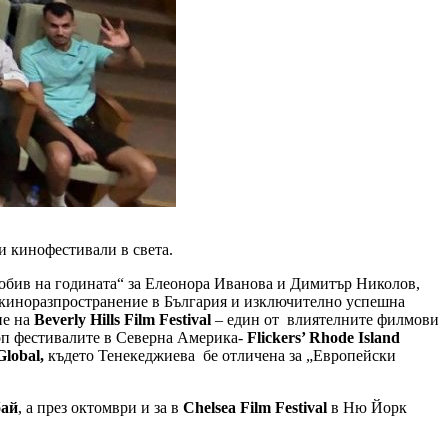
 кинофестивали в света.
робив на годината“ за Елеонора Иванова и Димитър Николов,
а киноразпространение в България и изключително успешна
ие на
Beverly Hills Film Festival
– един от влиятелните филмови
топ фестивалите в Северна Америка-
Flickers’ Rhode Island
Global
,
където Тенекеджиева бе отличена за „Европейски
ай
, а през октомври и за в
Chelsea Film Festival
в Ню Йорк