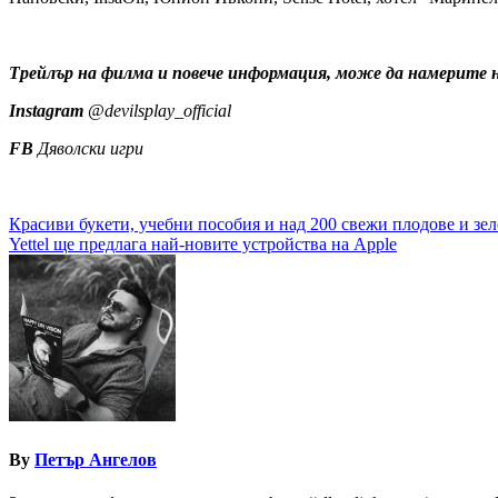
Трейлър на филма
и п
овече информация, може да намеритe 
Instagram
@devilsplay_official
FB
Дяволски игри
Навигация
Красиви букети, учебни пособия и над 200 свежи плодове и зел
Yettel ще предлага най-новите устройства на Apple
By
Петър Ангелов