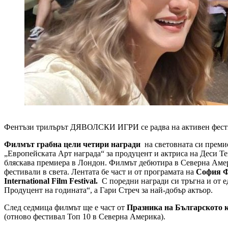
Фентъзи трилърът ДЯВОЛСКИ ИГРИ се радва на активен фестива
Филмът грабна цели четири
награди
на световната си преми
„Европейската Арт награда“ за продуцент и актриса на Деси Т
бляскава премиера в Лондон. Филмът дебютира в Северна Амер
фестивали в света. Лентата бе част и от програмата на
София Ф
International Film Festival.
С поредни награди си тръгна и от 
Продуцент на годината“, а Гари Стреч за най-добър актьор.
След седмица филмът ще е част от
Празника на Българското 
(отново фестивал Топ 10 в Северна Америка).