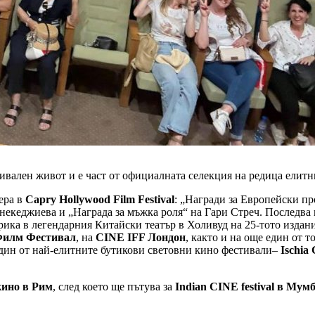
лен живот и е част от официалната селекция на редица елитни
ера в
Capry Hollywood Film Festival
: „Награди за Европейски п
енекеджиева и „Награда за мъжка роля“ на Гари Стреч. Последв
ика в легендарния Китайски театър в Холивуд на 25-тото издан
илм Фестивал
, на
CINE IFF
Лондон
, както и на още един от 
един от най-елитните бутикови световни кино фестивали–
Ischia 
кино в Рим
, след което ще пътува за
Indian CINE festival
в Мумб