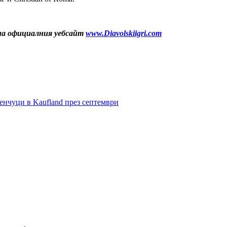
на официалния уебса
йт
www.Diavolskiigri.com
енчуци в Kaufland през септември