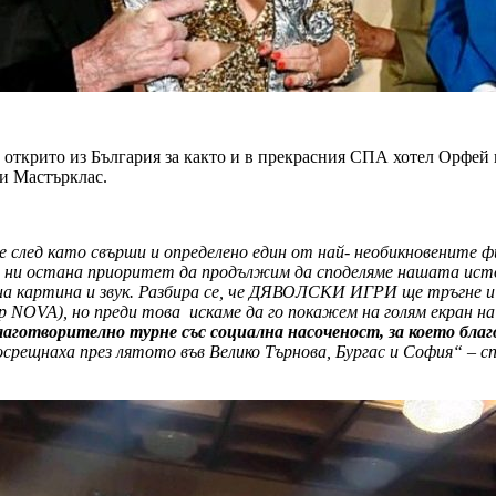
 открито из България за както и в прекрасния СПА хотел Орфей 
и Мастърклас.
 след като свърши и определено един от най- необикновените фи
па ни остана приоритет да продължим да споделяме нашата ист
на картина и звук. Разбира се, че ДЯВОЛСКИ ИГРИ ще тръгне и
ор
NOVA)
, но преди това искаме да го покажем на голям екран н
аготворително турне със социална насоченост, за което бла
осрещнаха през лятото във Велико Търнова, Бургас и София“
–
с