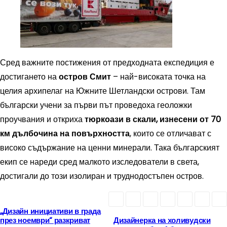
Сред важните постижения от предходната експедиция е
достигането на
остров Смит
– най-високата точка на
целия архипелаг на Южните Шетландски острови. Там
български учени за първи път проведоха геоложки
проучвания и откриха
тюркоази в скали, изнесени от 70
км дълбочина на повърхността
, които се отличават с
високо съдържание на ценни минерали. Така българският
екип се нареди сред малкото изследователи в света,
достигали до този изолиран и труднодостъпен остров.
„Дизайн инициативи в града
Н
през ноември“ разкриват
Дизайнерка на холивудски