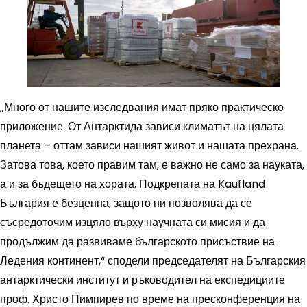
„Много от нашите изследвания имат пряко практическо
приложение. От Антарктида зависи климатът на цялата
планета – оттам зависи нашият живот и нашата прехрана.
Затова това, което правим там, е важно не само за науката,
а и за бъдещето на хората. Подкрепата на Kaufland
България е безценна, защото ни позволява да се
съсредоточим изцяло върху научната си мисия и да
продължим да развиваме българското присъствие на
Ледения континент,“ сподели председателят на Българския
антарктически институт и ръководител на експедициите
проф. Христо Пимпирев по време на пресконференция на