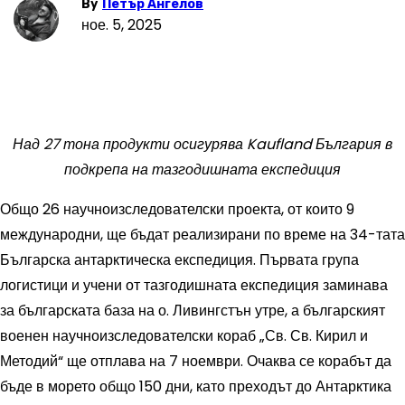
By
Петър Ангелов
ное. 5, 2025
Над 27 тона продукти осигурява
Kaufland
България в
подкрепа на тазгодишната експедиция
Общо 26 научноизследователски проекта, от които 9
международни, ще бъдат реализирани по време на 34-тата
Българска антарктическа експедиция. Първата група
логистици и учени от тазгодишната експедиция заминава
за българската база на о. Ливингстън утре, а българският
военен научноизследователски кораб „Св. Св. Кирил и
Методий“ ще отплава на 7 ноември. Очаква се корабът да
бъде в морето общо 150 дни, като преходът до Антарктика