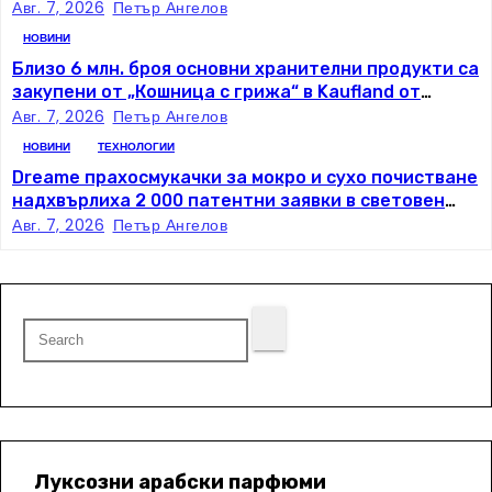
Авг. 7, 2026
Петър Ангелов
НОВИНИ
Близо 6 млн. броя основни хранителни продукти са
закупени от „Кошница с грижа“ в Kaufland от
старта на кампанията
Авг. 7, 2026
Петър Ангелов
НОВИНИ
ТЕХНОЛОГИИ
Dreame прахосмукачки за мокро и сухо почистване
надхвърлиха 2 000 патентни заявки в световен
мащаб
Авг. 7, 2026
Петър Ангелов
Луксозни арабски парфюми