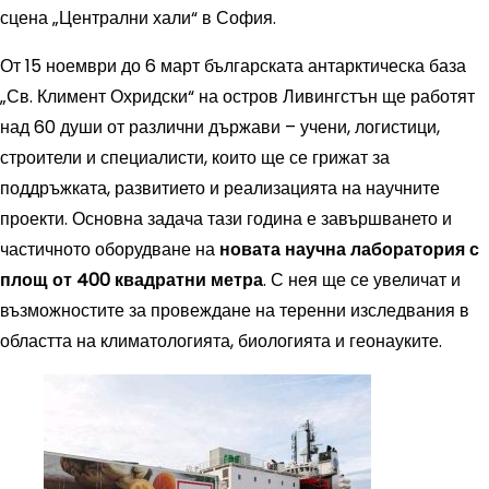
сцена „Централни хали“ в София.
От 15 ноември до 6 март българската антарктическа база
„Св. Климент Охридски“ на остров Ливингстън ще работят
над 60 души от различни държави – учени, логистици,
строители и специалисти, които ще се грижат за
поддръжката, развитието и реализацията на научните
проекти. Основна задача тази година е завършването и
частичното оборудване на
новата научна лаборатория с
площ от 400 квадратни метра
. С нея ще се увеличат и
възможностите за провеждане на теренни изследвания в
областта на климатологията, биологията и геонауките.