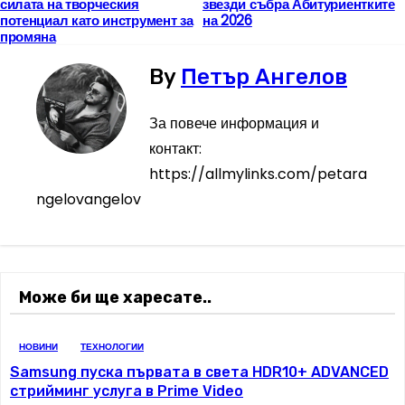
силата на творческия
звезди събра Абитуриентките
а
потенциал като инструмент за
на 2026
промяна
в
By
Петър Ангелов
и
За повече информация и
г
контакт:
а
https://allmylinks.com/petara
ngelovangelov
ц
и
я
Може би ще харесате..
НОВИНИ
ТЕХНОЛОГИИ
Samsung пуска първата в света HDR10+ ADVANCED
стрийминг услуга в Prime Video