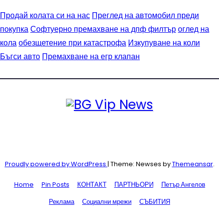
Продай колата си на нас
Преглед на автомобил преди
покупка
Софтуерно премахване на дпф филтър
оглед на
кола
обезщетение при катастрофа
Изкупуване на коли
Бъгси авто
Премахване на егр клапан
Proudly powered by WordPress
|
Theme: Newses by
Themeansar
.
Home
Pin Posts
КОНТАКТ
ПАРТНЬОРИ
Петър Ангелов
Реклама
Социални мрежи
СЪБИТИЯ