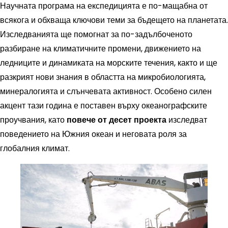
Научната програма на експедицията е по-мащабна от
всякога и обхваща ключови теми за бъдещето на планетата.
Изследванията ще помогнат за по-задълбоченото
разбиране на климатичните промени, движението на
ледниците и динамиката на морските течения, както и ще
разкрият нови знания в областта на микробиологията,
минералогията и слънчевата активност. Особено силен
акцент тази година е поставен върху океанографските
проучвания, като
повече от десет проекта
изследват
поведението на Южния океан и неговата роля за
глобалния климат.