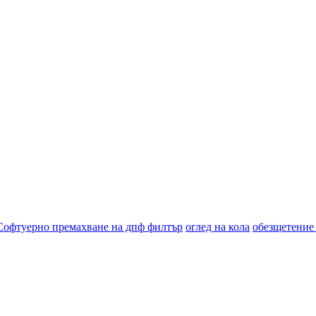
Софтуерно премахване на дпф филтър
оглед на кола
обезщетение