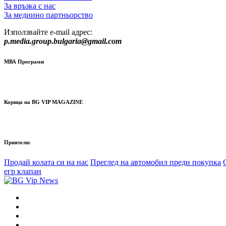
За връзка с нас
За медиино партньорство
Използвайте e-mail адрес:
p.media.group.bulgaria@gmail.com
МВА Програми
Корица на BG VIP MAGAZINE
Приятели:
Продай колата си на нас
Преглед на автомобил преди покупка
егр клапан