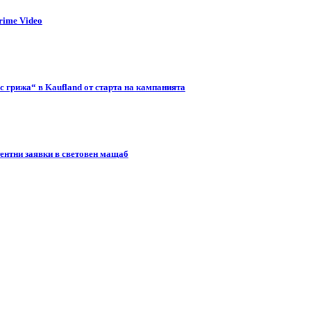
rime Video
с грижа“ в Kaufland от старта на кампанията
тентни заявки в световен мащаб