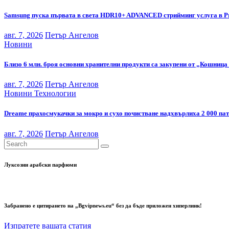
Samsung пуска първата в света HDR10+ ADVANCED стрийминг услуга в P
авг. 7, 2026
Петър Ангелов
Новини
Близо 6 млн. броя основни хранителни продукти са закупени от „Кошница 
авг. 7, 2026
Петър Ангелов
Новини
Технологии
Dreame прахосмукачки за мокро и сухо почистване надхвърлиха 2 000 па
авг. 7, 2026
Петър Ангелов
Луксозни арабски парфюми
Забранено е цитирането на „Bgvipnews.eu“ без да бъде приложен хиперлинк!
Изпратете вашата статия