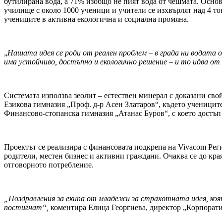
бутилирана вода, а 71% изобщо не пият вода от чешмата. Осно
училище с около 1000 ученици и учители се изхвърлят над 4 т
учениците в активна екологична и социална промяна.
„
Нашата идея се роди от реален проблем – в града ни водата 
има устойчиво, достъпно и екологично решение – и то идва от
Системата използва зеолит – естествен минерал с доказани сво
Езикова гимназия „Проф. д-р Асен Златаров“, където ученицит
Финансово-стопанска гимназия „Атанас Буров“, с което достъп
Проектът се реализира с финансовата подкрепа на Vivacom Рег
родители, местен бизнес и активни граждани. Очаква се до кра
отговорното потребление.
„Поздравления за екипа от младежи за страхотната идея, коят
постигнат“
,
коментира Елица Георгиева, директор „Корпорат