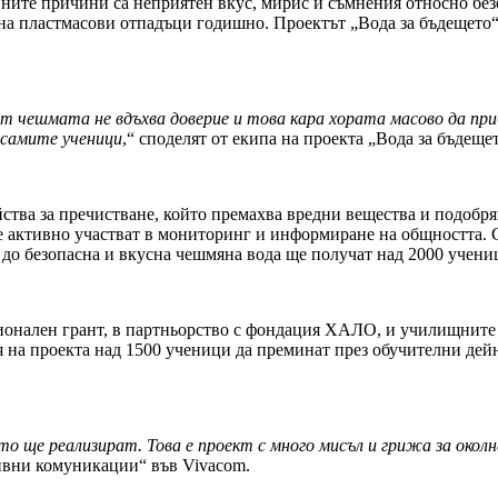
вните причини са неприятен вкус, мирис и съмнения относно без
она пластмасови отпадъци годишно. Проектът „Вода за бъдещето“
от чешмата не вдъхва доверие и това кара хората масово да пр
 самите ученици
,“ споделят от екипа на проекта „Вода за бъдещет
йства за пречистване, който премахва вредни вещества и подобря
е активно участват в мониторинг и информиране на общността. 
 до безопасна и вкусна чешмяна вода ще получат над 2000 учени
ионален грант, в партньорство с фондация ХАЛО, и училищните 
я на проекта над 1500 ученици да преминат през обучителни дейн
о ще реализират. Това е проект с много мисъл и грижа за околн
ивни комуникации“ във Vivacom.