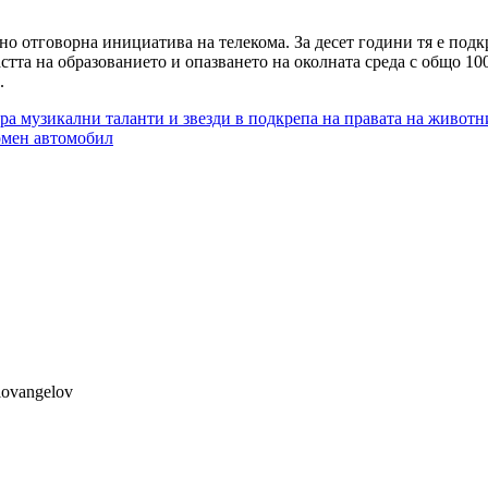
 отговорна инициатива на телекома. За десет години тя е подкре
тта на образованието и опазването на околната среда с общо 100
.
ра музикални таланти и звезди в подкрепа на правата на животн
омен автомобил
lovangelov