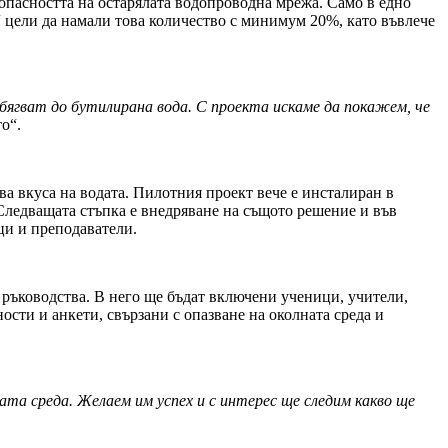
опасността на остарялата водопроводна мрежа. Само в едно
 цели да намали това количество с минимум 20%, като въвлече
ибягват до бутилирана вода. С проекта искаме да покажем, че
о“.
ва вкуса на водата. Пилотния проект вече е инсталиран в
Следващата стъпка е внедряване на същото решение и във
ци и преподаватели.
ръководства. В него ще бъдат включени ученици, учители,
ости и анкети, свързани с опазване на околната среда и
ата среда. Желаем им успех и с интерес ще следим какво ще