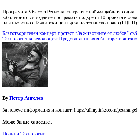
Програмата Vivacom Регионален грант е най-мащабната социално
юбилейното си издание програмата подкрепи 10 проекта в облас
партньорство с Български център за нестопанско право (БЦНП)
Навигация
Благотворителен концерт-протест “За животните от любов” съб
Технологична революция: Представят първия български автон
By
Петър Ангелов
За повече информация и контакт: https://allmylinks.com/petarange
Може би ще харесате..
Новини
Технологии