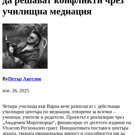
да решават конфликти чрез
училищна медиация
By
Петър Ангелов
ное. 26, 2025
Четири училища във Варна вече разполагат с действащи
училищни центъра по медиация, отворени за всички –
ученици, учители и родители. Проектът е реализиран чрез
„Академия Миротворци“, финансиран от десетото издание на
Vivacom Регионален грант. Инициативата поставя в центъра
децата, тяхната емоционална зрялост и способността им да