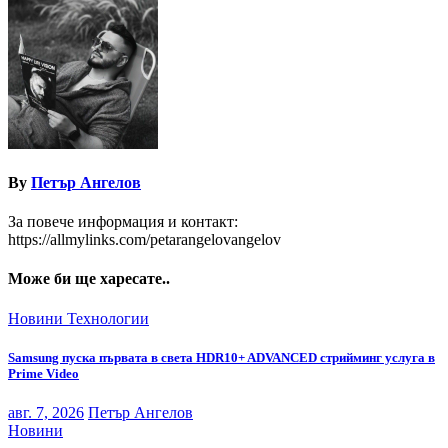
By
Петър Ангелов
За повече информация и контакт:
https://allmylinks.com/petarangelovangelov
Може би ще харесате..
Новини
Технологии
Samsung пуска първата в света HDR10+ ADVANCED стрийминг услуга в
Prime Video
авг. 7, 2026
Петър Ангелов
Новини