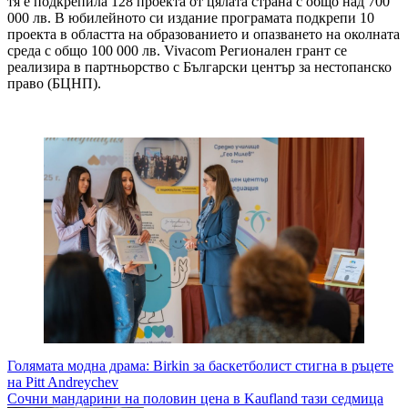
тя е подкрепила 128 проекта от цялата страна с общо над 700
000 лв. В юбилейното си издание програмата подкрепи 10
проекта в областта на образованието и опазването на околната
среда с общо 100 000 лв. Vivacom Регионален грант се
реализира в партньорство с Български център за нестопанско
право (БЦНП).
Навигация
Голямата модна драма: Birkin за баскетболист стигна в ръцете
на Pitt Andreychev
Сочни мандарини на половин цена в Kaufland тази седмица