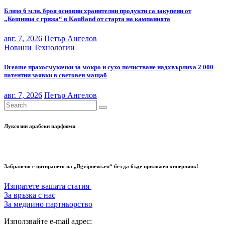
Близо 6 млн. броя основни хранителни продукти са закупени от
„Кошница с грижа“ в Kaufland от старта на кампанията
авг. 7, 2026
Петър Ангелов
Новини
Технологии
Dreame прахосмукачки за мокро и сухо почистване надхвърлиха 2 000
патентни заявки в световен мащаб
авг. 7, 2026
Петър Ангелов
Луксозни арабски парфюми
Забранено е цитирането на „Bgvipnews.eu“ без да бъде приложен хиперлинк!
Изпратете вашата статия
За връзка с нас
За медиино партньорство
Използвайте e-mail адрес: