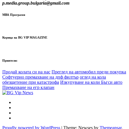
p.media.group.bulgaria@gmail.com
МВА Програми
Корица на BG VIP MAGAZINE
Приятели:
Продай колата си на нас
Преглед на автомобил преди покупка
Софтуерно премахване на дпф филтър
оглед на кола
обезщетение при катастрофа
Изкупуване на коли Бъгси авто
Премахване на егр клапан
Proudly powered by WordPress
|
Theme: Newses by
Themeansar
.