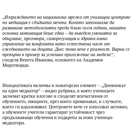
„
Изграждането на национална мрежа от училищни центрове
по медиация е сбъдната мечта. Когато започнахме да
развиваме методологията преди близо осем години, нашата
основна мотивация беше една – да въведем уменията за
общуване, преговори, саморегулация и здравословно
управление на конфликти като естествена част от
ежедневието на децата. Днес това вече е реалност. Варна се
превърна в пример за успешно приложение на модела“
,
споделя Венета Иванова, основател на Академия
Миротворци.
Инициативата включва и новаторски елемент – „Дневникът
на един медиатор“ – видео рубрика, в която учениците
заснемат кратки влогове и споделят впечатления от
обучението, емоциите, през които преминават, и случките,
които ги вдъхновяват. Центровете вече се използват активно,
а обучените учители гарантират устойчивост чрез
продължаващи обучения и подкрепа за нови ученици-
медиатори.