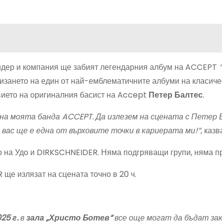
йдер и компания ще забият легендарния албум на ACCEPT
“
лизането на един от най-емблематичните албуми на класиче
вието на оригиналния басист на Accept
Петер Балтес
.
 на моята банда ACCEPT. Да излезем на сцената с Петер 
и вас ще е една от върховите точки в кариерата ми!“
, казв
о на Удо и DIRKSCHNEIDER. Няма подгряващи групи, няма п
 ще излязат на сцената точно в 20 ч.
25 г.
в
зала „Христо Ботев“
все още могат да бъдат зак