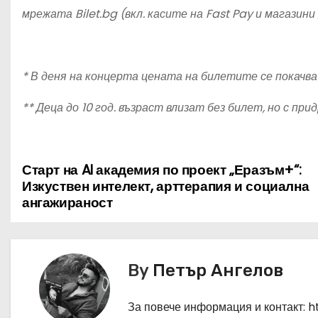
мрежата Bilet.bg (вкл. касите на Fast Pay и магазини
* В деня на концерта цената на билетите се покачва 
** Деца до 10 год. възраст влизат без билет, но с пр
Старт на AI академия по проект „Еразъм+“:
Н
Изкуствен интелект, арттерапия и социална
а
ангажираност
в
и
By
Петър Ангелов
г
За повече информация и контакт: 