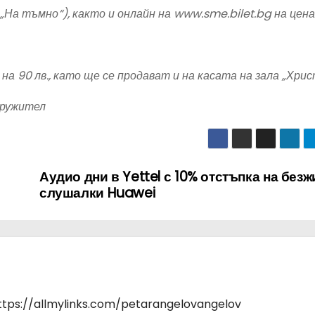
 „На тъмно“), както и онлайн на www.sme.bilet.bg на цена
на 90 лв., като ще се продават и на касата на зала „Хри
идружител
Аудио дни в Yettel с 10% отстъпка на без
слушалки Huawei
https://allmylinks.com/petarangelovangelov