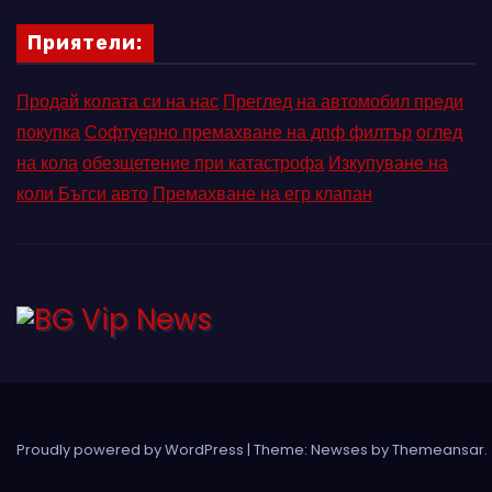
Приятели:
Продай колата си на нас
Преглед на автомобил преди
покупка
Софтуерно премахване на дпф филтър
оглед
на кола
обезщетение при катастрофа
Изкупуване на
коли Бъгси авто
Премахване на егр клапан
Proudly powered by WordPress
|
Theme: Newses by
Themeansar
.