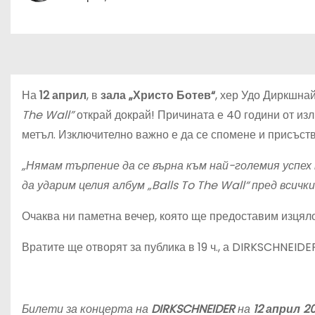
На
12 април
, в
зала „Христо Ботев“
, хер Удо Диркшна
The Wall
”
открай докрай! Причината е 40 години от из
метъл. Изключително важно е да се спомене и присъст
„Нямам търпение да се върна към най-големия успех
да ударим целия албум „Balls To The Wall“ пред всичк
Очаква ни паметна вечер, която ще предоставим изцял
Вратите ще отворят за публика в 19 ч., а DIRKSCHNEIDER
Билети за концерта на
DIRKSCHNEIDER
на
12 април 20