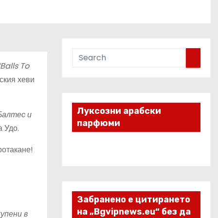
Balls To
ския хеви
Луксозни арабски
Балтес и
парфюми
а Удо.
ротакане!
Забранено е цитирането
на „Bgvipnews.eu“ без да
упени в