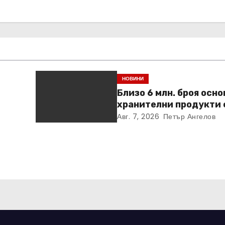
НОВИНИ
Близо 6 млн. броя осн
хранителни продукти 
ideo
закупени от „Кошница
Авг. 7, 2026
Петър Ангелов
в Kaufland от старта н
кампанията
ни