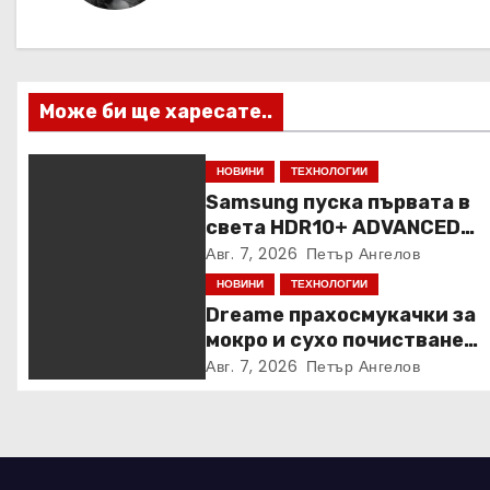
а
ц
и
Може би ще харесате..
я
НОВИНИ
ТЕХНОЛОГИИ
Samsung пуска първата в
света HDR10+ ADVANCED
стрийминг услуга в Prime V
Авг. 7, 2026
Петър Ангелов
НОВИНИ
ТЕХНОЛОГИИ
Dreame прахосмукачки за
мокро и сухо почистване
надхвърлиха 2 000 патент
Авг. 7, 2026
Петър Ангелов
заявки в световен мащаб