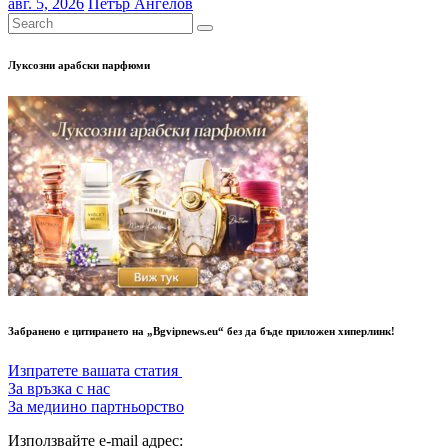
авг. 5, 2026
Петър Ангелов
Луксозни арабски парфюми
Забранено е цитирането на „Bgvipnews.eu“ без да бъде приложен хиперлинк!
Изпратете вашата статия
За връзка с нас
За медиино партньорство
Използвайте e-mail адрес: