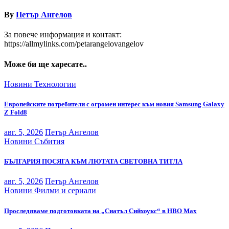
By
Петър Ангелов
За повече информация и контакт:
https://allmylinks.com/petarangelovangelov
Може би ще харесате..
Новини
Технологии
Европейските потребители с огромен интерес към новия Samsung Galaxy
Z Fold8
авг. 5, 2026
Петър Ангелов
Новини
Събития
БЪЛГАРИЯ ПОСЯГА КЪМ ЛЮТАТА СВЕТОВНА ТИТЛА
авг. 5, 2026
Петър Ангелов
Новини
Филми и сериали
Проследяваме подготовката на „Сиатъл Сийхоукс“ в HBO Max