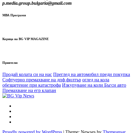
p.media.group.bulgaria@gmail.com
МВА Програми
Корица на BG VIP MAGAZINE
Приятели:
Продай колата си на нас
Преглед на автомобил преди покупка
Софтуерно премахване на дпф филтър
оглед на кола
обезщетение при катастрофа
Изкупуване на коли Бъгси авто
Премахване на егр клапан
Proudly powered by WordPress
|
Theme: Newses by
Themeansar
.