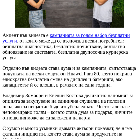
Акцент във видеата е
кампанията за голям набор безплатни
услуги
, от които може да се възползва всеки потребител:
безплатна диагностика, безплатно почистване, безплатно
обновяване на системата, безплатна двупосочна куриерска
услуга.
Отделно във видеата става дума и за кампанията, съпътстваща
покупката на всеки смартфон Huawei Pura 80, която покрива
еднократна безплатна смяна на дисплея и батерията, ако
капацитетът ѝ се влоши, в рамките на една година.
Владимир Зомбори и Евелин Костова деликатно напомнят за
опцията за закупуване на единична слушалка на половин
цена, ако за нещастие бъде изгубена едната. Често залогът е
неподозирано голям – когато става дума за подарък, личните
отношения може да са заложени на карта.
С хумор и много усмивки двамата актьори показват, че няма
фатални инциденти, когато става дума за продуктите на