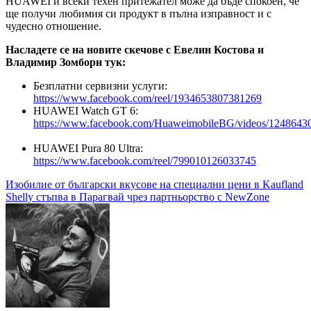
HUAWEI и всеки техен притежател може да бъде спокоен, че
ще получи любимия си продукт в пълна изправност и с
чудесно отношение.
Насладете се на новите скечове с Евелин Костова и
Владимир Зомбори тук:
Безплатни сервизни услуги:
https://www.facebook.com/reel/1934653807381269
HUAWEI Watch GT 6:
https://www.facebook.com/HuaweimobileBG/videos/124864
HUAWEI Pura 80 Ultra:
https://www.facebook.com/reel/799010126033745
Навигация
Изобилие от български вкусове на специални цени в Kaufland
Shelly стъпва в Парагвай чрез партньорство с NewZone