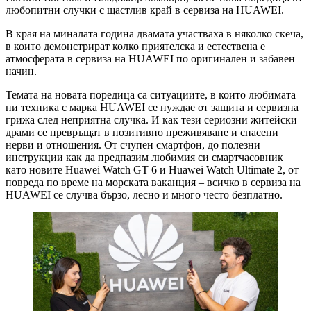
любопитни случки с щастлив край в сервиза на HUAWEI.
В края на миналата година двамата участваха в няколко скеча,
в които демонстрират колко приятелска и естествена е
атмосферата в сервиза на HUAWEI по оригинален и забавен
начин.
Темата на новата поредица са ситуациите, в които любимата
ни техника с марка HUAWEI се нуждае от защита и сервизна
грижа след неприятна случка. И как тези сериозни житейски
драми се превръщат в позитивно преживяване и спасени
нерви и отношения. От счупен смартфон, до полезни
инструкции как да предпазим любимия си смартчасовник
като новите Huawei Watch GT 6 и Huawei Watch Ultimate 2, от
повреда по време на морската ваканция – всичко в сервиза на
HUAWEI се случва бързо, лесно и много често безплатно.