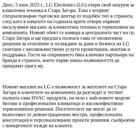
Днес, 5 юни 2025 г., LG Electronics (LG) откри свой шоурум за
клматична техника в Стара Загора. Това е вторият
специализиаран търговски център от подобен тип в страната,
след като в началото на годината врати отвори първият
ексклузивен магазин за климатична техника и термопомпи на
компанията. Новият обект се намира в централната част на гр.
Стара Загора и ще предлага пълната гама от иновативни
решения за отопление и охлаждане за дома и бизнеса на LG
съчетани с висококачествени услуги проектиране, монтаж и
поддръжка. Гости на откриването бяха ключови партньори на
бранда в страната, които първи имаха възможността да
прекрачат прага му.
Новият магазин на LG е възможност за жителите на Стара
Загора и клиентите на компанията да разгледат и тестват
пълната гама HVAC продукти, на чело с най-новите модели
битови и професионални климатици и високоефективни
термопомпени решения. Посетителите ще могат да се
възползват от демонстрационни мостри, професионална
консултация и персонализирани проекти решения, съобразени
с конкретните нужди на клиента.