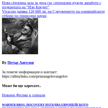
Навигация
Нова сензорна зала за деца със специални нужди заработи с
подкрепата на “Изи Кредит”
Vivacom дарява 120 000 лв. на Сдружението на олимпийските
отбори по природни науки
By
Петър Ангелов
За повече информация и контакт:
https://allmylinks.com/petarangelovangelov
Може би ще харесате..
Новини
Филми и сериали
WARNER BROS. DISCOVERY ИЗЛЪЧВА ЕВРОПЕЙСКОТО