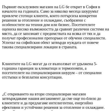
Първият ексклузивен магазин на LG бе открит в София в
началото на годината. Само за няколко месеца шоурумът
привлече стотици клиенти, които потърсиха конкретни
решения за отопление и охлаждане, съобразени с
особеностите на техния дом или бизнес. Посетителите
оцениха високо възможността да сравнят различни системи на
място, да се запознаят с предимствата на всяка от тях и да
получат професионални препоръки от обучени специалисти.
Успехът на софийския обект затвърди нуждата от повече
такива специализирани локации в страната.
Клиентите на LG могат да се възползват от удължена 5-
годишна гаранция за климатици и термопомпи, а
посетителите на специализирания шоурум – от специални
отстъпки и безплатни консултации.
„С откриването на втори специализиран магазин
затвърждаваме нашия ангажимент да сме още по-близо до
клиентите и да предлагаме интелигентни, енергийно
ефективни и устойчиви решения за отопление и охлаждане.