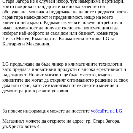
Стара Загора не е случаен избор, тук намерихме партньори,
които покриват стандартите за високо качество на
обслужване, монтаж и поддръжка на нашите продукти, което
гарантира надеждност и предвидимост, нещо на което
клиенти ни държат. Радваме се, че все повече потребители
имат възможност да получат експертна консултация и да
изберат най-доброто за своя дом или бизнес“, коментира
Петър Митев, Ръководител Климатична техника LG за
България и Македония.
LG продължава да бъде лидер в климатичните технологии,
като предлага иновативни продукти с висока ефективност и
надеждност. Новият магазин ще бъде мястото, където
клиентите ще могат да открият оптималното решение за своя
дом или офис, като се възползват от експертно мнение и
демонстрации в реални условия.
За повече информация можете да посетите
уебсайта на LG
.
Магазинът можете да откриете на адрес: гр. Стара Загора,
ул.Христо Ботев 4.