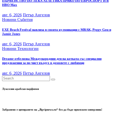
ПЪРВЕНСТВО ПО ЛЕКА АТЛЕТИКА ПРЯКО ПО ЕВРОСПОРТ И В
НВО Мах
авг. 6, 2026
Петър Ангелов
Новини
Събития
EXE Beach Festival навлиза в своята кулминация с MRAK, Peggy Gou и
Jamie Jones
авг. 6, 2026
Петър Ангелов
Новини
Технологии
Dreame отбелязва Международния ден на котката със специални
предложения за по-чист въздух в домовете с любимци
авг. 6, 2026
Петър Ангелов
Луксозни арабски парфюми
Забранено е цитирането на „Bgvipnews.eu“ без да бъде приложен хиперлинк!