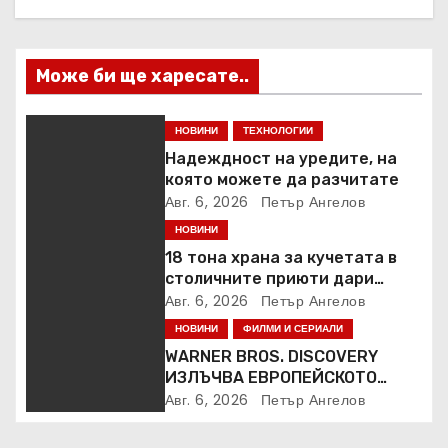
я
Може би ще харесате..
НОВИНИ
ТЕХНОЛОГИИ
Надеждност на уредите, на
която можете да разчитате
Авг. 6, 2026
Петър Ангелов
НОВИНИ
18 тона храна за кучетата в
столичните приюти дари
Kaufland за година и половина
Авг. 6, 2026
Петър Ангелов
НОВИНИ
ФИЛМИ И СЕРИАЛИ
WARNER BROS. DISCOVERY
ИЗЛЪЧВА ЕВРОПЕЙСКОТО
ПЪРВЕНСТВО ПО ЛЕКА
Авг. 6, 2026
Петър Ангелов
АТЛЕТИКА ПРЯКО ПО
ЕВРОСПОРТ И В НВО Мах