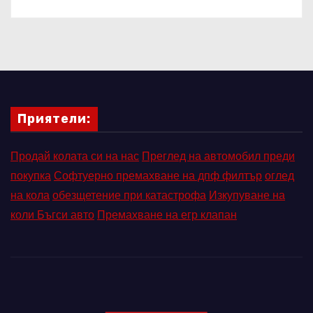
Приятели:
Продай колата си на нас
Преглед на автомобил преди
покупка
Софтуерно премахване на дпф филтър
оглед
на кола
обезщетение при катастрофа
Изкупуване на
коли Бъгси авто
Премахване на егр клапан