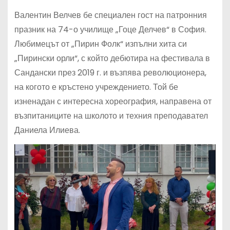
Валентин Велчев бе специален гост на патронния
празник на 74-о училище „Гоце Делчев“ в София.
Любимецът от „Пирин Фолк“ изпълни хита си
„Пирински орли“, с който дебютира на фестивала в
Сандански през 2019 г. и възпява революционера,
на когото е кръстено учреждението. Той бе
изненадан с интересна хореография, направена от
възпитаниците на школото и техния преподавател
Даниела Илиева.