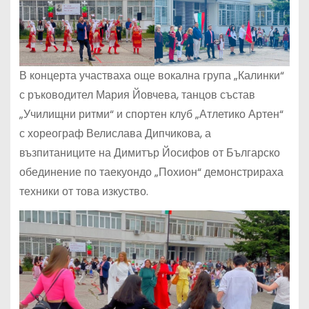
В концерта участваха още вокална група „Калинки“
с ръководител Мария Йовчева, танцов състав
„Училищни ритми“ и спортен клуб „Атлетико Артен“
с хореограф Велислава Дипчикова, а
възпитаниците на Димитър Йосифов от Българско
обединение по таекуондо „Похион“ демонстрираха
техники от това изкуство.