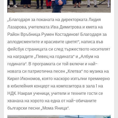
„Благодаря за поканата на директорката Лидия
Лазарова, учителката Ива Димитрова и кмета на
Район Връбница Румен Костадинов! Благодаря за
аплодисментите и красивите цветя!“, написа във
фейсбук страницата си след тържеството носителят
на наградите „Певец на годината“ и „Албум на
годината“. В програмата си той включи и най-
новата си патриотична песен „Клетва“ по музика на
Кирил Икономов, която наскоро изпълни премиерно
в юбилейния концерт на композитора в зала 1 на
НДК. Накрая ученици, учители и техните гости се
хванаха на хорото на една от най-обичаните
български песни „Мома Яница“.