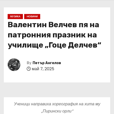
МУЗИКА
НОВИНИ
Валентин Велчев пя на
патронния празник на
училище „Гоце Делчев“
By
Петър Ангелов
май 7, 2025
Ученици направиха хореография на хита му
„Пирински орли“