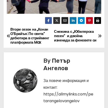
Втори сезон на „Конан
Н
Снежина с „Юбилярска
О‘Брайън: По света“
песен“ и двойна
дебютира в стрийминг
а
изненада за феновете си
платформата Max
в
By
Петър
и
Ангелов
г
За повече информация и
а
контакт:
ц
https://allmylinks.com/pe
tarangelovangelov
и