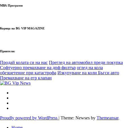
МВА Програми
Корица на BG VIP MAGAZINE
Приятели:
Продай колата си на нас
Преглед на автомобил преди покупка
Софтуерно премахване на дпф филтър
оглед на кола
обезщетение при катастрофа
Изкупуване на коли Бъгси авто
Премахване на егр клапан
Proudly powered by WordPress
|
Theme: Newses by
Themeansar
.
Home