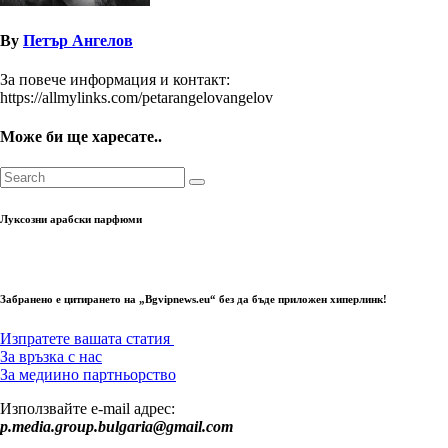
By
Петър Ангелов
За повече информация и контакт:
https://allmylinks.com/petarangelovangelov
Може би ще харесате..
Луксозни арабски парфюми
Забранено е цитирането на „Bgvipnews.eu“ без да бъде приложен хиперлинк!
Изпратете вашата статия
За връзка с нас
За медиино партньорство
Използвайте e-mail адрес:
p.media.group.bulgaria@gmail.com