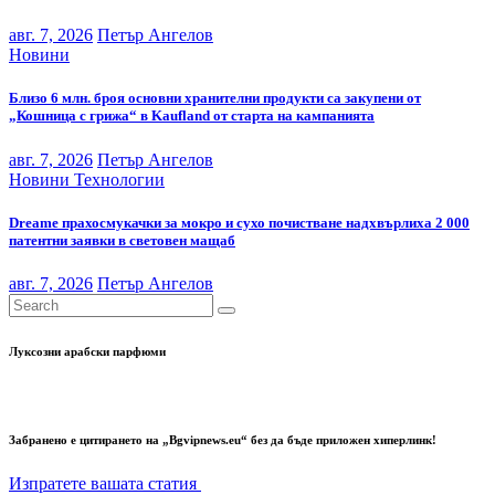
авг. 7, 2026
Петър Ангелов
Новини
Близо 6 млн. броя основни хранителни продукти са закупени от
„Кошница с грижа“ в Kaufland от старта на кампанията
авг. 7, 2026
Петър Ангелов
Новини
Технологии
Dreame прахосмукачки за мокро и сухо почистване надхвърлиха 2 000
патентни заявки в световен мащаб
авг. 7, 2026
Петър Ангелов
Луксозни арабски парфюми
Забранено е цитирането на „Bgvipnews.eu“ без да бъде приложен хиперлинк!
Изпратете вашата статия