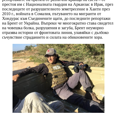
престоя им с Националната гвардия на Арканзас в Ирак, през
последиците от разрушителното земетресение в Хаити през
2010 г., войната в Сомалия, пътуването на мигранти от
Хондурас към Съединените щати, до последните репортажи
на Брент от Украйна. Въпреки че многократно става свидетел
на човешка болка, разрушения и загуба, Брент неуморно
отразява истории от фронтовата линия, улавяйки с дълбоко
съчувствие страданието и силата на обикновените хора.