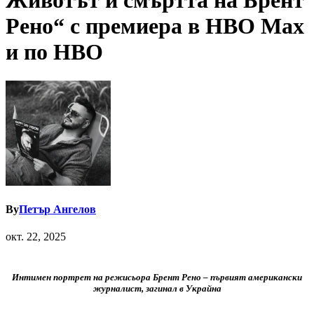
Животът и смъртта на Брент
Рено“ с премиера в HBO Max
и по HBO
By
Петър Ангелов
окт. 22, 2025
Интимен портрет на режисьора Брент Рено – първият американски
журналист, загинал в Украйна