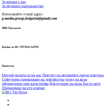
За връзка с нас
За медиино партньорство
Използвайте e-mail адрес:
p.media.group.bulgaria@gmail.com
МВА Програми
Корица на BG VIP MAGAZINE
Приятели:
Продай колата си на нас
Преглед на автомобил преди покупка
Софтуерно премахване на дпф филтър
оглед на кола
обезщетение при катастрофа
Изкупуване на коли Бъгси авто
Премахване на егр клапан