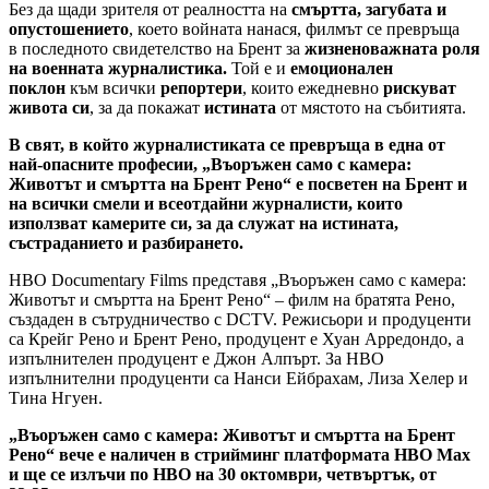
Без да щади зрителя от реалността на
смъртта, загубата и
опустошението
, което войната нанася,
филмът се превръща
в
последното свидетелство на Брент за
жизненоважната роля
на военната журналистика.
Той е и
емоционален
поклон
към всички
репортери
, които ежедневно
рискуват
живота си
, за да покажат
истината
от мястото на събитията.
В свят, в който журналистиката се превръща в една от
най-опасните професии, „Въоръжен само с камера:
Животът и смъртта на Брент Рено“ е посветен на Брент и
на всички смели и всеотдайни журналисти, които
използват камерите си, за да служат на истината,
състраданието и разбирането.
HBO Documentary Films представя „Въоръжен само с камера:
Животът и смъртта на Брент Рено“ – филм на братята Рено,
създаден в сътрудничество с DCTV. Режисьори и продуценти
са Крейг Рено и Брент Рено, продуцент е Хуан Арредондо, а
изпълнителен продуцент е Джон Алпърт. За HBO
изпълнителни продуценти са Нанси Ейбрахам, Лиза Хелер и
Тина Нгуен.
„Въоръжен само с камера: Животът и смъртта на Брент
Рено“ вече е наличен в стрийминг платформата HBO Max
и ще се излъчи по HBO на 30 октомври, четвъртък, от