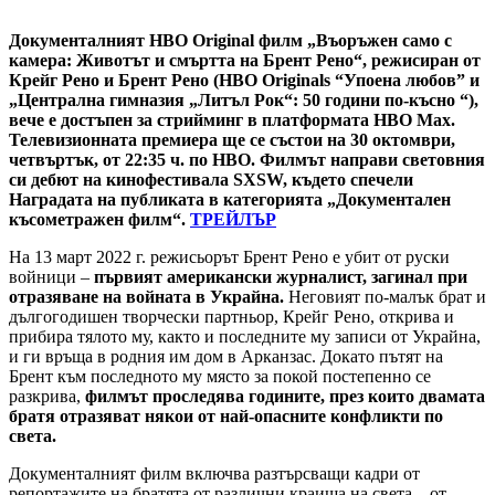
Документалният HBO Original филм „Въоръжен само с
камера: Животът и смъртта на Брент Рено“, режисиран от
Крейг Рено и Брент Рено (HBO Originals “Упоена любов” и
„Централна гимназия „Литъл Рок“: 50 години по-късно “),
вече е достъпен за стрийминг в платформата HBO Max.
Телевизионната премиера ще се състои на 30 октомври,
четвъртък, от 22:35 ч. по HBO. Филмът направи световния
си дебют на кинофестивала SXSW, където спечели
Наградата на публиката в категорията „Документален
късометражен филм“.
ТРЕЙЛЪР
На 13 март 2022 г. режисьорът Брент Рено е убит от руски
войници –
първият американски журналист, загинал при
отразяване на войната в Украйна.
Неговият по-малък брат и
дългогодишен творчески партньор, Крейг Рено, открива и
прибира тялото му, както и последните му записи от Украйна,
и ги връща в родния им дом в Арканзас. Докато пътят на
Брент към последното му място за покой постепенно се
разкрива,
филмът проследява годините, през които двамата
братя отразяват някои от най-опасните конфликти по
света.
Документалният филм включва разтърсващи кадри от
репортажите на братята от различни краища на света – от