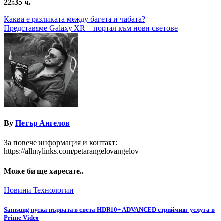
22:35 ч.
Навигация
Каква е разликата между багета и чабата?
Представяме Galaxy XR – портал към нови светове
By
Петър Ангелов
За повече информация и контакт:
https://allmylinks.com/petarangelovangelov
Може би ще харесате..
Новини
Технологии
Samsung пуска първата в света HDR10+ ADVANCED стрийминг услуга в
Prime Video