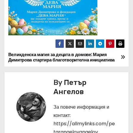
Великденска магия за децата в домове: Мария
Н
Димитрова стартира благотворителна инициатива
а
в
By
Петър
Ангелов
и
г
За повече информация и
контакт:
а
https://allmylinks.com/pe
ц
tarangelovangelov