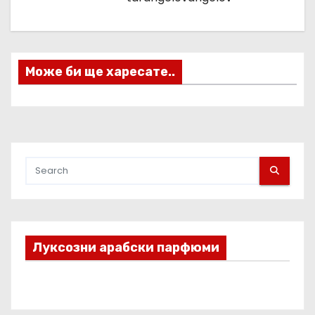
и
я
Може би ще харесате..
Луксозни арабски парфюми