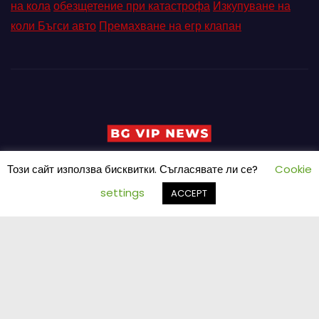
на кола
обезщетение при катастрофа
Изкупуване на
коли Бъгси авто
Премахване на егр клапан
Този сайт използва бисквитки. Съгласявате ли се?
Cookie
settings
ACCEPT
Proudly powered by WordPress
|
Theme: Newses by
Themeansar
.
Home
Pin Posts
КОНТАКТ
ПАРТНЬОРИ
Петър Ангелов
Реклама
Социални мрежи
СЪБИТИЯ