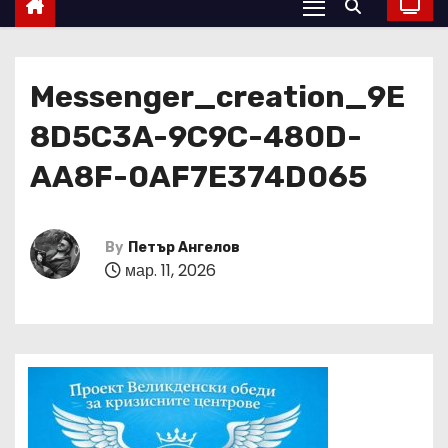
Messenger_creation_9E
8D5C3A-9C9C-480D-
AA8F-0AF7E374D065
By
Петър Ангелов
мар. 11, 2026