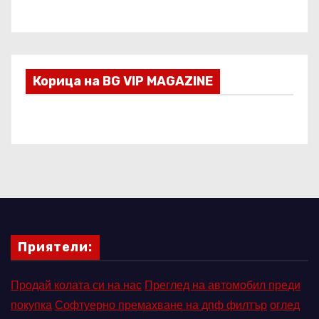
Корица на BG VIP MAGAZINE
Приятели:
Продай колата си на нас
Преглед на автомобил преди
покупка
Софтуерно премахване на дпф филтър
оглед