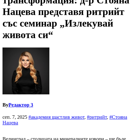
трансформация: д-р Стояна
Нацева представя ритрийт
със семинар „Излекувай
живота си“
By
Редактор 3
сеп. 7, 2025
#академия щастлив живот
,
#ритрийт
,
#Стояна
Нацева
Велинград – столицата на минералните извори – ще бъде