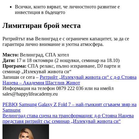
Всички, които вярват, че личностното развитие е
инвестиция в бъдещето
Лимитиран брой места
Ритрийтът във Велинград е с ограничен капацитет, за да се
гарантира лично внимание и уютна атмосфера.
Място:
Велинград, СПА хотел
Дати:
17 и 18 октомври (2 нощувки, семинар на 18.10)
Програма:
СПА релакс, пълно изхранване, DJ парти и
семинар „Излекувай живота си“
Запиши се сега –
Ритрийт „Излекувай живота си“ с д-р Стояна
Нацева – Академия Щастлив Живот
Информация на телефон 0879 222 036 или на имейл
sales@happylifeacademy.eu
Навигация
РЕВЮ| Samsung Galaxy Z Fold 7 – най-тънкият сгъваем звяр на
Samsung
Велинград става сцена на трансформация: д-р Стояна Нацева
представя ритрийт със семинар „Излекувай живота си“