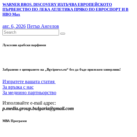
WARNER BROS. DISCOVERY ИЗЛЪЧВА ЕВРОПЕЙСКОТО
ПЪРВЕНСТВО ПО ЛЕКА АТЛЕТИКА ПРЯКО ПО ЕВРОСПОРТ И В
НВО Мах
авг. 6, 2026
Петър Ангелов
Луксозни арабски парфюми
Забранено е цитирането на „Bgvipnews.eu“ без да бъде приложен хиперлинк!
Изпратете вашата статия
За връзка с нас
За медиино партньорство
Използвайте e-mail адрес:
p.media.group.bulgaria@gmail.com
МВА Програми