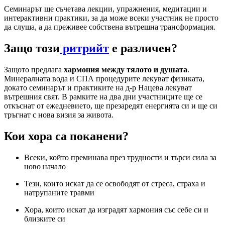
Семинарът ще съчетава лекции, упражнения, медитации и
интерактивни практики, за да може всеки участник не просто
да слуша, а да преживее собствена вътрешна трансформация.
Защо този
ритрийт
е различен?
Защото предлага
хармония между тялото и душата
.
Минералната вода и СПА процедурите лекуват физиката,
докато семинарът и практиките на д-р Нацева лекуват
вътрешния свят. В рамките на два дни участниците ще се
откъснат от ежедневието, ще презаредят енергията си и ще си
тръгнат с нова визия за живота.
Кои хора са поканени?
Всеки, който преминава през трудности и търси сила за
ново начало
Тези, които искат да се освободят от стреса, страха и
натрупаните травми
Хора, които искат да изградят хармония със себе си и
близките си