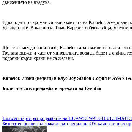
движението на въздуха.
Една идея по-скромни са изискванията на Kamelot. Американск
музикантите. Вокалистът Томи Каревик избягва яйца, млечни п
Що се отнася до напитките, Kamelot са заложили на класически 
Групата държи и част от минералната вода да бъде на стайна т
подобни бързи храни не са желани.
Kamelot:
7 юни (неделя) в клуб
Joy Station
София
и
AVANTA
Билетите са в продажба
в мрежата на
Eventim
Навигация
Huawei стартира продажбите на HUAWEI WATCH ULTIMATE DES
Безплатен анализ на кожата със специална UV камера и препор