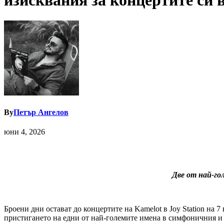
изисквания за концертите си 
By
Петър Ангелов
юни 4, 2026
Две от най-го
Броени дни остават до концертите на Kamelot в Joy Station на 7 
пристигането на едни от най-големите имена в симфоничния и