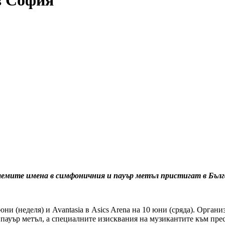
в София
лемите имена в симфоничния и пауър метъл пристигат в Бълг
юни (неделя) и Avantasia в Asics Arena на 10 юни (сряда). Организ
 пауър метъл, а специалните изисквания на музикантите към пр