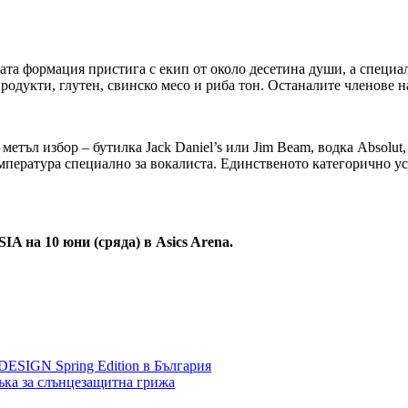
ата формация пристига с екип от около десетина души, а специ
родукти, глутен, свинско месо и риба тон. Останалите членове 
метъл избор – бутилка Jack Daniel’s или Jim Beam, водка Absolut
емпература специално за вокалиста. Единственото категорично у
SIA
на 10 юни (сряда) в
Asics Arena
.
IGN Spring Edition в България
ъка за слънцезащитна грижа