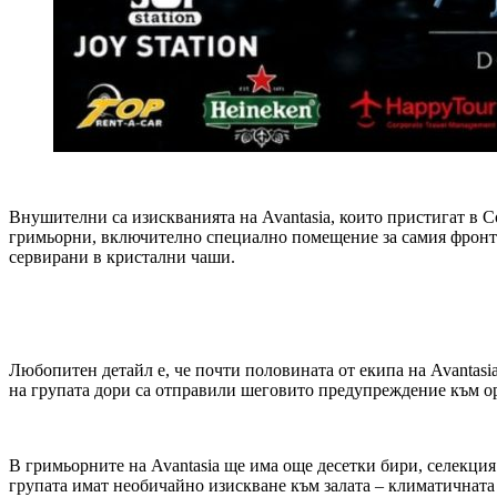
Внушителни са изискванията на Avantasia, които пристигат в С
гримьорни, включително специално помещение за самия фронтме
сервирани в кристални чаши.
Любопитен детайл е, че почти половината от екипа на Avantasi
на групата дори са отправили шеговито предупреждение към ор
В гримьорните на Avantasia ще има още десетки бири, селекция
групата имат необичайно изискване към залата – климатичната 