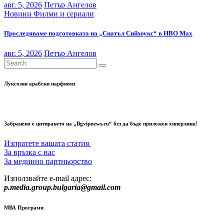
авг. 5, 2026
Петър Ангелов
Новини
Филми и сериали
Проследяваме подготовката на „Сиатъл Сийхоукс“ в HBO Max
авг. 5, 2026
Петър Ангелов
Луксозни арабски парфюми
Забранено е цитирането на „Bgvipnews.eu“ без да бъде приложен хиперлинк!
Изпратете вашата статия
За връзка с нас
За медиино партньорство
Използвайте e-mail адрес:
p.media.group.bulgaria@gmail.com
МВА Програми