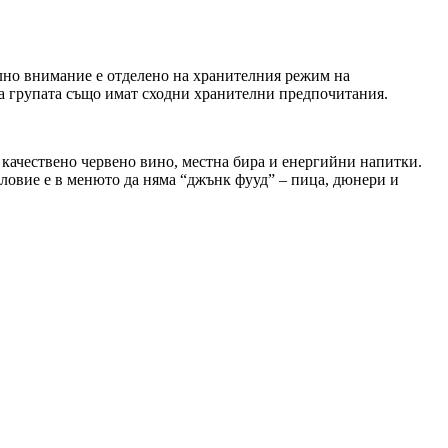
ално внимание е отделено на хранителния режим на
на групата също имат сходни хранителни предпочитания.
, качествено червено вино, местна бира и енергийни напитки.
словие е в менюто да няма “джънк фууд” – пица, дюнери и