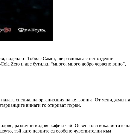
, водена от Тобиас Самет, ще разполага с пет отделни
Cola Zero и две бутилки “много, много добро червено вино”,
то налага специална организация на кетъринга. От мениджмънта
етарианците винаги го откриват първи.
одове, различни видове кафе и чай. Освен това вокалистите на
шоуто, тъй като певците са особено чувствителни към