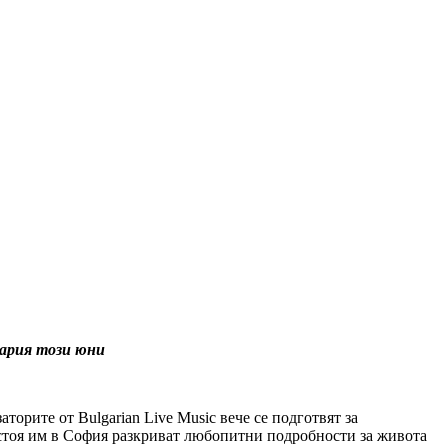
ария този
юни
аторите от Bulgarian Live Music вече се подготвят за
естоя им в София разкриват любопитни подробности за живота