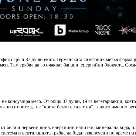
офия с цели 37 души екип. Германската симфоник метъл формация
н. Там трябва да го очакват банани, енергийни блокчета, Coca-
a не консумира месо. От общо 37 души, 19 са вегетарианци, кое
ганизаторите да не “крият бекон в салатата”, защото именно вег
 от бели и червени вина, енергийни напитки, минерална вода, пл
система и вентилацията трябва да бъдат изключени по време на 