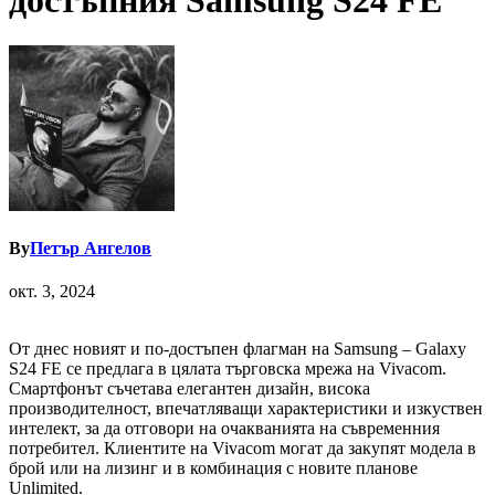
достъпния Samsung S24 FE
By
Петър Ангелов
окт. 3, 2024
От днес новият и по-достъпен флагман на Samsung – Galaxy
S24 FE се предлага в цялата търговска мрежа на Vivacom.
Смартфонът съчетава елегантен дизайн, висока
производителност, впечатляващи характеристики и изкуствен
интелект, за да отговори на очакванията на съвременния
потребител. Клиентите на Vivacom могат да закупят модела в
брой или на лизинг и в комбинация с новите планове
Unlimited.