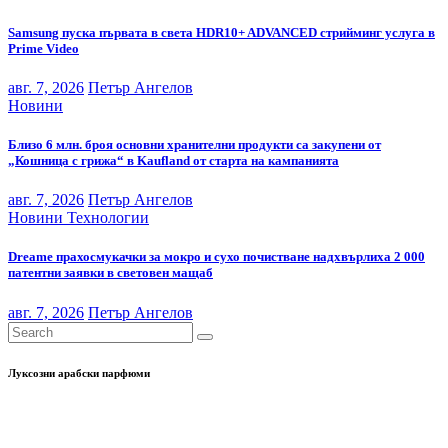
Samsung пуска първата в света HDR10+ ADVANCED стрийминг услуга в
Prime Video
авг. 7, 2026
Петър Ангелов
Новини
Близо 6 млн. броя основни хранителни продукти са закупени от
„Кошница с грижа“ в Kaufland от старта на кампанията
авг. 7, 2026
Петър Ангелов
Новини
Технологии
Dreame прахосмукачки за мокро и сухо почистване надхвърлиха 2 000
патентни заявки в световен мащаб
авг. 7, 2026
Петър Ангелов
Луксозни арабски парфюми