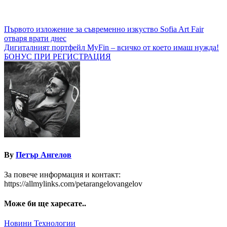
Навигация
Първото изложение за съвременно изкуство Sofia Art Fair
отваря врати днес
Дигиталният портфейл MyFin – всичко от което имаш нужда!
БОНУС ПРИ РЕГИСТРАЦИЯ
By
Петър Ангелов
За повече информация и контакт:
https://allmylinks.com/petarangelovangelov
Може би ще харесате..
Новини
Технологии