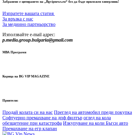
Забранено е цитирането на „Bgvipnews.eu“ без да бъде приложен хиперлинк!
Изпратете вашата статия
За връзка с нас
За медиино партньорство
Използвайте e-mail адрес:
p.media.group.bulgaria@gmail.com
МВА Програми
Корица на BG VIP MAGAZINE
Приятели:
Продай колата си на нас
Преглед на автомобил преди покупка
Софтуерно премахване на дпф филтър
оглед на кола
обезщетение при катастрофа
Изкупуване на коли Бъгси авто
Премахване на егр клапан