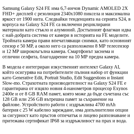
Samsung Galaxy S24 FE има 6,7-инчов Dynamic AMOLED 2X
FHD+ дисплей с резолюция 2340х1080 пиксела и максимална
яркост от 1900 нита. Следвайки тенденцията на серията S24, в
корпуса на Galaxy S24 FE са включени рециклирани
материали като стъкло и алуминий. Достъпният флагман идва
с най-добрата система от камери в историята на FE моделите.
Тройната камера прави впечатляващи снимки, като основният
сензор е 50 МР, а около него са разположени 8 МР телесензор
и 12 МР широкоъгълна камера. Смартфонът заснема и
отлични селфита, благодарение на 10 МР предна камера.
В модела е интегриран изкуственият интелект Galaxy AI,
който осигурява на потребителите пълния набор от функции
като Generative Edit, Portrait Studio, Edit Suggestions и Instant
Slow-mo. Страхотната производителност на Galaxy S24 FE е
гарантирана от изцяло новия 4-нанометров процесор Exynos
2400e и от 8 GB RAM памет, която може да бъде съчетана със
128 GB или 256 GB вътрешна памет за съхранение на
файлове. Устройството работи с издръжлива 4700 mAh
батерия с 25 W кабелно зареждане, има допълнителни опции
за сигурност като пръстов отпечатък и лицево разпознаване и
притежава сертификат IP68 за издръжливост на прах и вода.