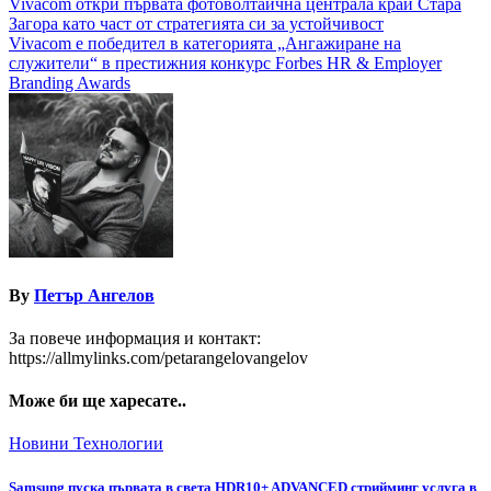
Навигация
Vivacom откри първата фотоволтаична централа край Стара
Загора като част от стратегията си за устойчивост
Vivacom е победител в категорията „Ангажиране на
служители“ в престижния конкурс Forbes HR & Employer
Branding Awards
By
Петър Ангелов
За повече информация и контакт:
https://allmylinks.com/petarangelovangelov
Може би ще харесате..
Новини
Технологии
Samsung пуска първата в света HDR10+ ADVANCED стрийминг услуга в