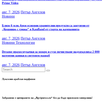
Prime Video
авг. 7, 2026
Петър Ангелов
Новини
Близо 6 млн. броя основни хранителни продукти са закупени от
„Кошница с грижа“ в Kaufland от старта на кампанията
авг. 7, 2026
Петър Ангелов
Новини
Технологии
Dreame прахосмукачки за мокро и сухо почистване надхвърлиха 2 000
патентни заявки в световен мащаб
авг. 7, 2026
Петър Ангелов
Луксозни арабски парфюми
Забранено е цитирането на „Bgvipnews.eu“ без да бъде приложен хиперлинк!