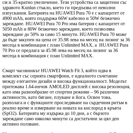
см и 35-кратно увеличение. Тези устройства са защитени със
здравото Kunlun стъкло, което ги предпазва от неволни
изпускания. Батерията на HUAWEI Pura 70 е с капацитет от
4900 mAh, която поддържа 66W кабелно и 50W безжично
зареждане. HUAWEI Pura 70 Pro има батерия с капацитет от
5050 mAh и 80W безжично зареждане, което позволява
зареждане до 50% за само 15 минути. HUAWEI Pura 70 може
да бъде закупен на цена от 35.98 лева на месец на лизинг за 36
месеца в комбинация с план Unlimited MAX, а HUAWEI Pura
70 Pro се предлага за 45.98 лева на месец на лизинг за 36
месеца в комбинация с план Unlimited MAX.
Смарт часовникът HUAWEI Watch Fit 3, който идва в
комплект със серията смартфони, е идеалното съчетание
между елегантен дизайн и висока функционалност. Моделът
притежава 1.64-инчов AMOLED дисплей с висока резолюция,
като има разнообразие от спортни режими – 96 различни
активности, като бягане, плуване и йога. Освен това,
разполага и с функциите проследяване на сърдечния ритъм в
реално време и измерване на нивата на кислород в кръвта
(SpO2). Батерията му издържа до 10 дни, а с бързото
зареждане само няколко минути са достатъчни за цял ден
активно ползване.