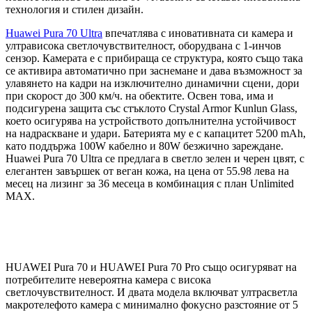
технология и стилен дизайн.
Huawei Pura 70 Ultra
впечатлява с иновативната си камера и
ултрависока светлочувствителност, оборудвана с 1-инчов
сензор. Камерата е с прибираща се структура, която също така
се активира автоматично при заснемане и дава възможност за
улавянето на кадри на изключително динамични сцени, дори
при скорост до 300 км/ч. на обектите. Освен това, има и
подсигурена защита със стъклото Crystal Armor Kunlun Glass,
което осигурява на устройството допълнителна устойчивост
на надраскване и удари. Батерията му е с капацитет 5200 mAh,
като поддържа 100W кабелно и 80W безжично зареждане.
Huawei Pura 70 Ultra се предлага в светло зелен и черен цвят, с
елегантен завършек от веган кожа, на цена от 55.98 лева на
месец на лизинг за 36 месеца в комбинация с план Unlimited
MAX.
HUAWEI Pura 70 и HUAWEI Pura 70 Pro също осигуряват на
потребителите невероятна камера с висока
светлочувствителност. И двата модела включват ултрасветла
макротелефото камера с минимално фокусно разстояние от 5