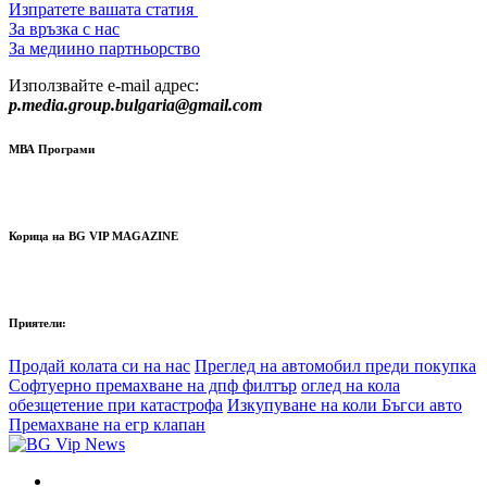
Изпратете вашата статия
За връзка с нас
За медиино партньорство
Използвайте e-mail адрес:
p.media.group.bulgaria@gmail.com
МВА Програми
Корица на BG VIP MAGAZINE
Приятели:
Продай колата си на нас
Преглед на автомобил преди покупка
Софтуерно премахване на дпф филтър
оглед на кола
обезщетение при катастрофа
Изкупуване на коли Бъгси авто
Премахване на егр клапан