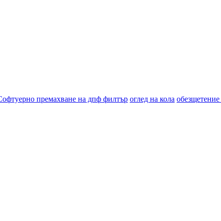
Софтуерно премахване на дпф филтър
оглед на кола
обезщетение