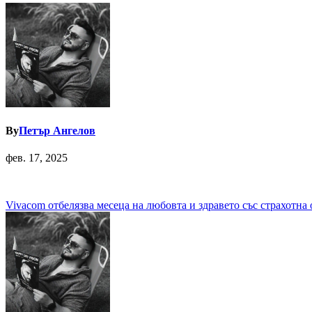
By
Петър Ангелов
фев. 17, 2025
Навигация
Vivacom отбелязва месеца на любовта и здравето със страхотн