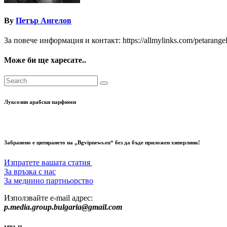
By
Петър Ангелов
За повече информация и контакт: https://allmylinks.com/petarange
Може би ще харесате..
Луксозни арабски парфюми
Забранено е цитирането на „Bgvipnews.eu“ без да бъде приложен хиперлинк!
Изпратете вашата статия
За връзка с нас
За медиино партньорство
Използвайте e-mail адрес:
p.media.group.bulgaria@gmail.com