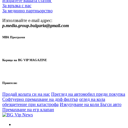
Изпратете вашата статия
За връзка с нас
За медиино партньорство
Използвайте e-mail адрес:
p.media.group.bulgaria@gmail.com
МВА Програми
Корица на BG VIP MAGAZINE
Приятели:
Продай колата си на нас
Преглед на автомобил преди покупка
Софтуерно премахване на дпф филтър
оглед на кола
обезщетение при катастрофа
Изкупуване на коли Бъгси авто
Премахване на егр клапан