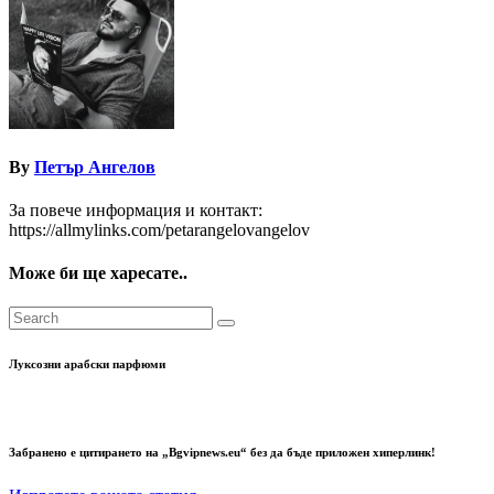
By
Петър Ангелов
За повече информация и контакт:
https://allmylinks.com/petarangelovangelov
Може би ще харесате..
Луксозни арабски парфюми
Забранено е цитирането на „Bgvipnews.eu“ без да бъде приложен хиперлинк!