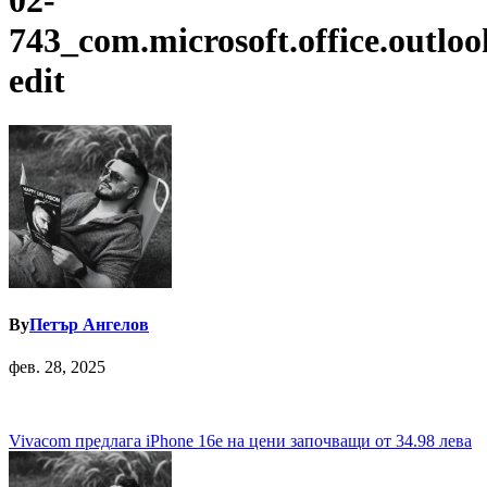
02-
743_com.microsoft.office.outloo
edit
By
Петър Ангелов
фев. 28, 2025
Навигация
Vivacom предлага iPhone 16e на цени започващи от 34.98 лева