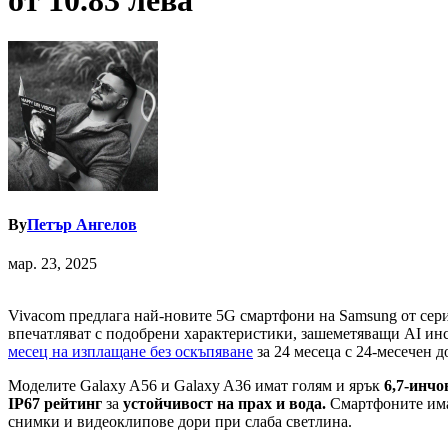
от 10.83 лева
By
Петър Ангелов
мар. 23, 2025
Vivacom предлага най-новите 5G смартфони на Samsung от серия
впечатляват с подобрени характеристики, зашеметяващи AI ин
месец на изплащане без оскъпяване
за 24 месеца с 24-месечен д
Моделите Galaxy A56 и Galaxy A36 имат голям и ярък
6,7-инч
IP67 рейтинг
за
устойчивост на прах и вода.
Смартфоните има
снимки и видеоклипове дори при слаба светлина.