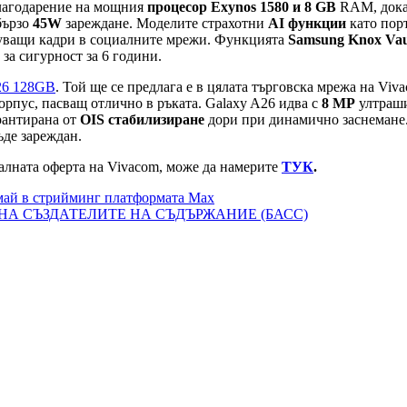
благодарение на мощния
процесор Exynos 1580 и
8 GB
RAM, док
абързо
45W
зареждане. Моделите страхотни
AI функции
като порт
нуващи кадри в социалните мрежи. Функцията
Samsung Knox Vau
за сигурност за 6 години.
26 128GB
. Той ще се предлага е в цялата търговска мрежа на Vi
орпус, пасващ отлично в ръката. Galaxy A26 идва с
8 МР
ултраш
рантирана от
OIS стабилизиране
дори при динамично заснемане.
ъде зареждан.
лната оферта на Vivacom, може да намерите
ТУК
.
 май в стрийминг платформата Max
НА СЪЗДАТЕЛИТЕ НА СЪДЪРЖАНИЕ (БАСС)