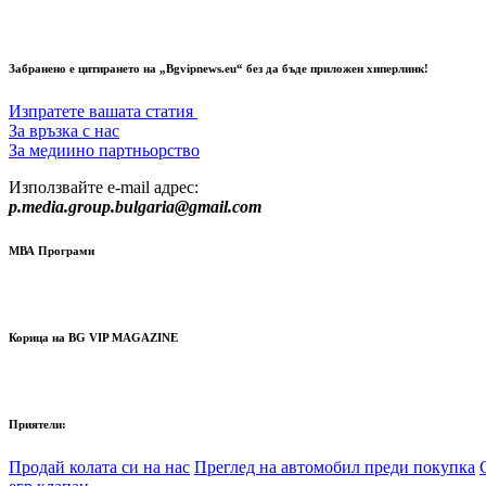
Забранено е цитирането на „Bgvipnews.eu“ без да бъде приложен хиперлинк!
Изпратете вашата статия
За връзка с нас
За медиино партньорство
Използвайте e-mail адрес:
p.media.group.bulgaria@gmail.com
МВА Програми
Корица на BG VIP MAGAZINE
Приятели:
Продай колата си на нас
Преглед на автомобил преди покупка