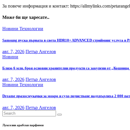
За повече информация и контакт: https://allmylinks.com/petarange
Може би ще харесате..
Новини
Технологии
Samsung пуска първата в света HDR10+ ADVANCED стрийминг услуга в P
авг. 7, 2026
Петър Ангелов
Новини
Близо 6 млн. броя основни хранителни продукти са закупени от „Кошница 
авг. 7, 2026
Петър Ангелов
Новини
Технологии
Dreame прахосмукачки за мокро и сухо почистване надхвърлиха 2 000 па
авг. 7, 2026
Петър Ангелов
Луксозни арабски парфюми