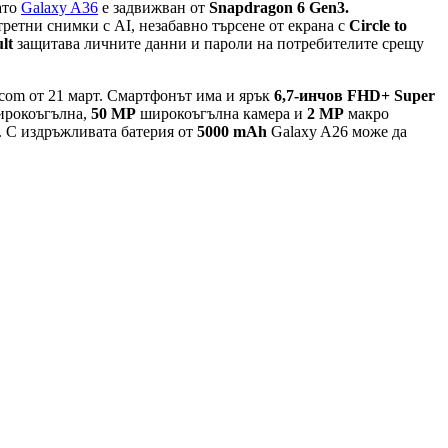
ато
Galaxy A36
е задвижван от
Snapdragon 6 Gen3.
ретни снимки с AI, незабавно търсене от екрана с
Circle to
lt
защитава личните данни и пароли на потребителите срещу
vacom от 21 март. Смартфонът има и ярък
6,7-инчов FHD+ Super
ирокоъгълна,
50 МР
широкоъгълна камера и
2 МР
макро
 С издръжливата батерия от
5000 mAh
Galaxy A26 може да