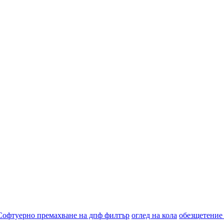
Софтуерно премахване на дпф филтър
оглед на кола
обезщетение