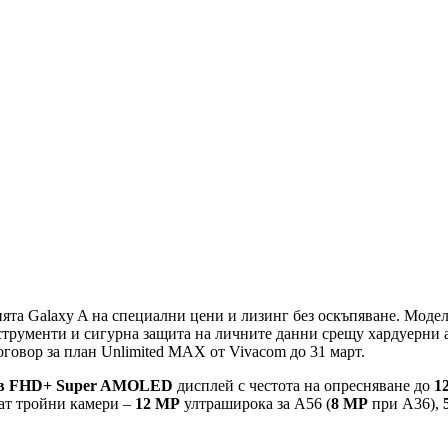
та Galaxy A на специални цени и лизинг без оскъпяване. Модели
струменти и сигурна защита на личните данни срещу хардуерни 
оговор за план Unlimited MAX от Vivacom до 31 март.
ов FHD+ Super AMOLED
дисплей с честота на опресняване до
1
т тройни камери –
12 МР
ултраширока за A56 (
8 MP
при A36),