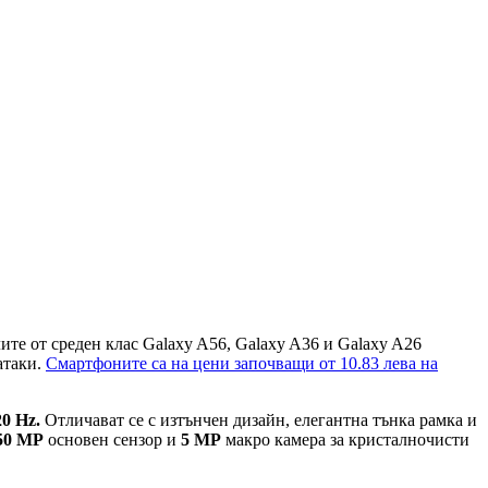
те от среден клас Galaxy A56, Galaxy A36 и Galaxy A26
атаки.
Смартфоните са на цени започващи от 10.83 лева на
20 Hz.
Отличават се с изтънчен дизайн, елегантна тънка рамка и
50 МР
основен сензор и
5 МР
макро камера за кристалночисти