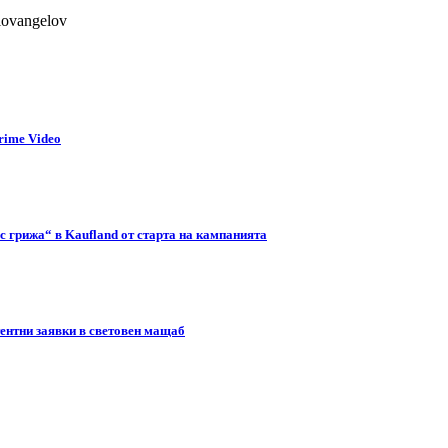
lovangelov
rime Video
с грижа“ в Kaufland от старта на кампанията
тентни заявки в световен мащаб