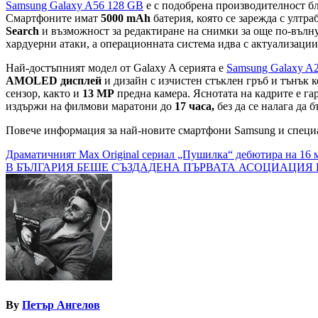
Samsung Galaxy A56 128 GB
е с подобрена производителност 
Смартфоните имат
5000 mAh
батерия, която се зарежда с ултр
Search
и възможност за редактиране на снимки за още по-въл
хардуерни атаки, а операционната система идва с актуализации 
Най-достъпният модел от Galaxy A серията е
Samsung Galaxy A
AMOLED дисплей
и дизайн с изчистен стъклен гръб и тънък к
сензор, както и
13 МР
предна камера. Яснотата на кадрите е га
издържи на филмови маратони до
17 часа,
без да се налага да б
Повече информация за най-новите смартфони Samsung и специа
Навигация
Драматичният Max Original сериал „Пушилка“ дебютира на 16
В БЪЛГАРИЯ БЕШЕ СЪЗДАДЕНА ПЪРВАТА АСОЦИАЦИЯ 
By
Петър Ангелов