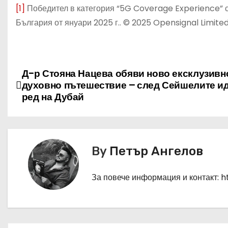
[1]
Победител в категория “5G Coverage Experience” 
България от януари 2025 г.. © 2025 Opensignal Limite
Н
Д-р Стояна Нацева обяви ново ексклузивн
духовно пътешествие – след Сейшелите и
а
ред на Дубай
в
и
By
Петър Ангелов
г
а
За повече информация и контакт: 
ц
и