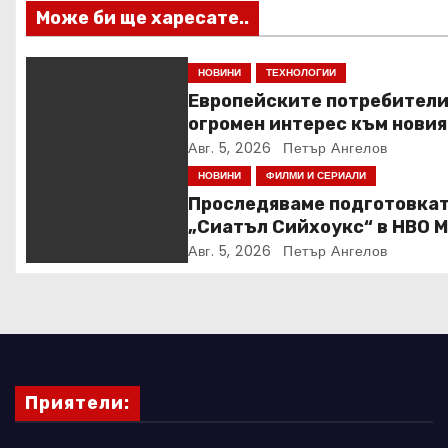
Може би ще харесате..
я
НОВИНИ
ТЕХНОЛОГИИ
Европейските потребители
огромен интерес към новия
Samsung Galaxy Z Fold8
Авг. 5, 2026
Петър Ангелов
НОВИНИ
ФИЛМИ И СЕРИАЛИ
Проследяваме подготовкат
„Сиатъл Сийхоукс“ в HBO 
Авг. 5, 2026
Петър Ангелов
Приятели: