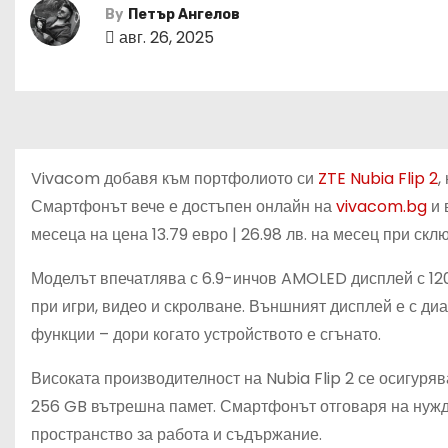
By
Петър Ангелов
авг. 26, 2025
Vivacom добавя към портфолиото си
ZTE Nubia Flip 2
,
Смартфонът вече е достъпен онлайн на
vivacom.bg
и 
месеца на цена 13.79 евро | 26.98 лв. на месец при ск
Моделът впечатлява с 6.9-инчов AMOLED дисплей с 120
при игри, видео и скролване. Външният дисплей е с диа
функции – дори когато устройството е сгънато.
Високата производителност на Nubia Flip 2 се осигур
256 GB вътрешна памет. Смартфонът отговаря на нужди
пространство за работа и съдържание.