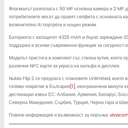
Флагманът разполага с 50 MP основна камера и 2 MP д
потребителите могат да правят селфита с основната к
включително AI портрети и нощен режим.
Батерията с капацитет 4325 mAh и бързо зареждане 3
поддържа и всички съвременни функции за сигурност и
Моделът пристига в комплект със стилна кутия, която 
различни NFC карти за украса на калъфа и дисплея.
Nubia Flip 2 се предлага с плановете Unlimited, коит
голямо покритие в България
[1]
, неограничени минути к
дестинации извън ЕС: Албания, Армения, Беларус, Босн
Северна Македония, Сърбия, Турция, Черна гора и Шв
Повече информация и възможност за поръчка:
vivacom