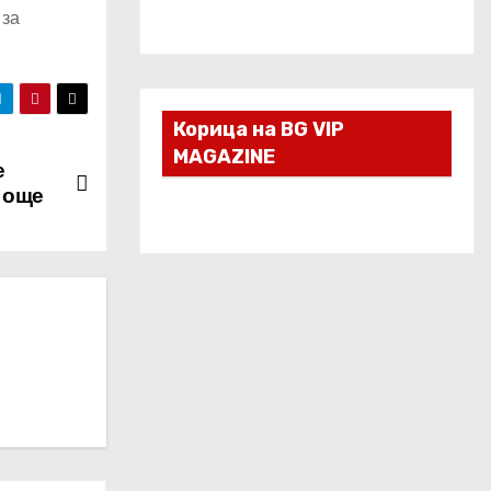
 за
Корица на BG VIP
MAGAZINE
е
а още