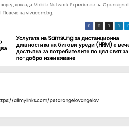
според доклада Mobile Network Experience на Opensignal
d. Повече на vivacom.bg.
Услугата на Samsung за дистанционна
о
диагностика на битови уреди (HRM) е веч
два
достъпна за потребителите по цял свят з
по-добро изживяване
https://allmylinks.com/petarangelovangelov