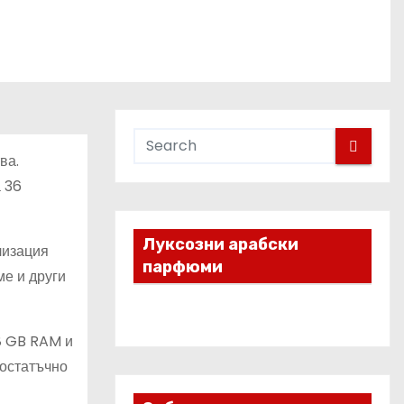
ва.
а 36
Луксозни арабски
лизация
парфюми
ме и други
 8 GB RAM и
достатъчно