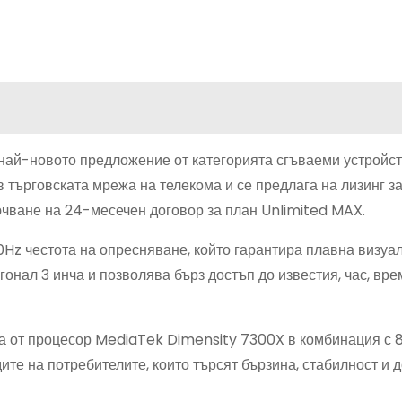
 най-новото предложение от категорията сгъваеми устройст
в търговската мрежа на телекома и се предлага на лизинг з
лючване на 24-месечен договор за план Unlimited MAX.
Hz честота на опресняване, който гарантира плавна визуа
гонал 3 инча и позволява бърз достъп до известия, час, вре
ява от процесор MediaTek Dimensity 7300X в комбинация с
те на потребителите, които търсят бързина, стабилност и 