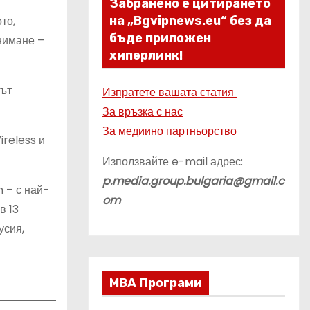
Забранено е цитирането
то,
на „Bgvipnews.eu“ без да
бъде приложен
нимане –
хиперлинк!
нът
Изпратете вашата статия
За връзка с нас
За медиино партньорство
ireless и
Използвайте e-mail адрес:
p.media.group.bulgaria@gmail.c
 – с най-
om
в 13
усия,
МВА Програми