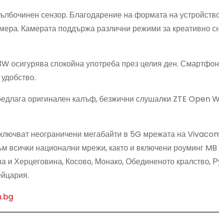
ълбочинен сензор. Благодарение на формата на устройство
амера. Камерата поддържа различни режими за креативно с
3W осигурява спокойна употреба през целия ден. Смартфо
 удобство.
предлага оригинален калъф, безжични слушалки ZTE Open W
о включват неограничени мегабайти в 5G мрежата на Vivacom
ъм всички национални мрежи, както и включени роуминг MB 
а и Херцеговина, Косово, Монако, Обединеното кралство, Р
ейцария.
.bg