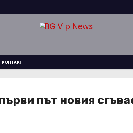
КОНТАКТ
 първи път новия сгъв