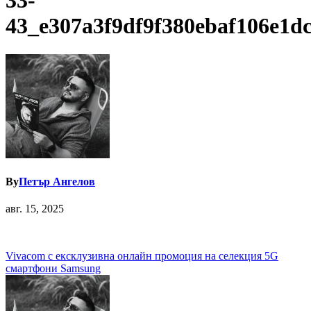
33-
43_e307a3f9df9f380ebaf106e1d
By
Петър Ангелов
авг. 15, 2025
Навигация
Vivacom с ексклузивна онлайн промоция на селекция 5G
смартфони Samsung