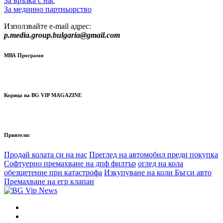
За връзка с нас
За медиино партньорство
Използвайте e-mail адрес:
p.media.group.bulgaria@gmail.com
МВА Програми
Корица на BG VIP MAGAZINE
Приятели:
Продай колата си на нас
Преглед на автомобил преди покупка
Софтуерно премахване на дпф филтър
оглед на кола
обезщетение при катастрофа
Изкупуване на коли Бъгси авто
Премахване на егр клапан