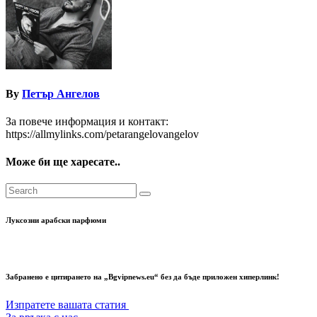
By
Петър Ангелов
За повече информация и контакт:
https://allmylinks.com/petarangelovangelov
Може би ще харесате..
Луксозни арабски парфюми
Забранено е цитирането на „Bgvipnews.eu“ без да бъде приложен хиперлинк!
Изпратете вашата статия