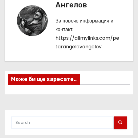
Ангелов
и
г
За повече информация и
контакт:
а
https://allmylinks.com/pe
ц
tarangelovangelov
и
я
Може би ще харесате..