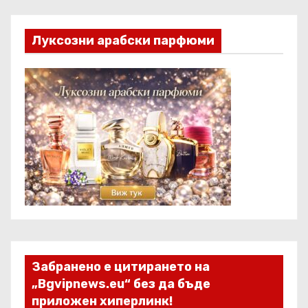
Луксозни арабски парфюми
Забранено е цитирането на
„Bgvipnews.eu“ без да бъде
приложен хиперлинк!