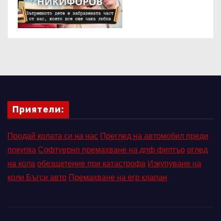
Приятели:
Продай колата си на нас
Преглед на автомобил преди
покупка
Софтуерно премахване на дпф филтър
оглед
на кола
обезщетение при катастрофа
Изкупуване на
коли Бъгси авто
Премахване на егр клапан