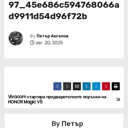
97_45e686c594768066a
d9911d54d96f72b
By
Петър Ангелов
авг. 20, 2025
Vivacom стартира предварителните поръчки на
Н
HONOR Magic V5
а
в
By
Петър