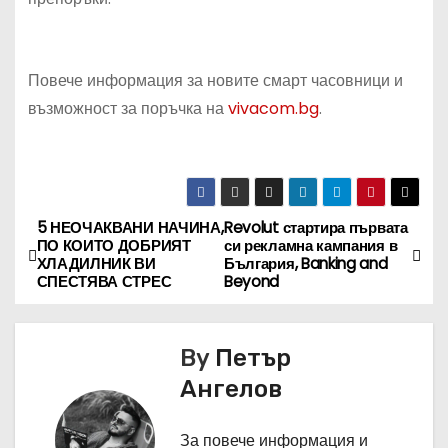
Повече информация за новите смарт часовници и
възможност за поръчка на
vivacom.bg
.
5 НЕОЧАКВАНИ НАЧИНА,
Revolut стартира първата
Н
ПО КОИТО ДОБРИЯТ
си рекламна кампания в
ХЛАДИЛНИК ВИ
България, Banking and
а
СПЕСТЯВА СТРЕС
Beyond
в
By
Петър
и
Ангелов
г
За повече информация и