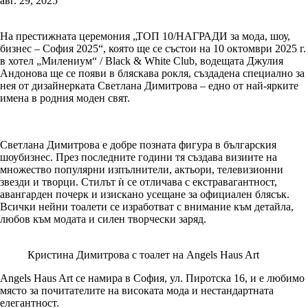
авг. 29, 2025
На престижната церемония „ТОП 10/НАГРАДИ за мода, шоу,
бизнес – София 2025“, която ще се състои на 10 октомври 2025 г.
в хотел „Милениум“ / Black & White Club, водещата Джулия
Андонова ще се появи в бляскава рокля, създадена специално за
нея от дизайнерката Светлана Димитрова – едно от най-ярките
имена в родния моден свят.
Светлана Димитрова е добре позната фигура в българския
шоубизнес. През последните години тя създава визиите на
множество популярни изпълнители, актьори, телевизионни
звезди и творци. Стилът ѝ се отличава с екстравагантност,
авангарден почерк и изискано усещане за официален блясък.
Всички нейни тоалети се изработват с внимание към детайла,
любов към модата и силен творчески заряд.
Кристина Димитрова с тоалет на Angels Haus Art
Angels Haus Art се намира в София, ул. Пиротска 16, и е любимо
място за почитателите на високата мода и нестандартната
елегантност.