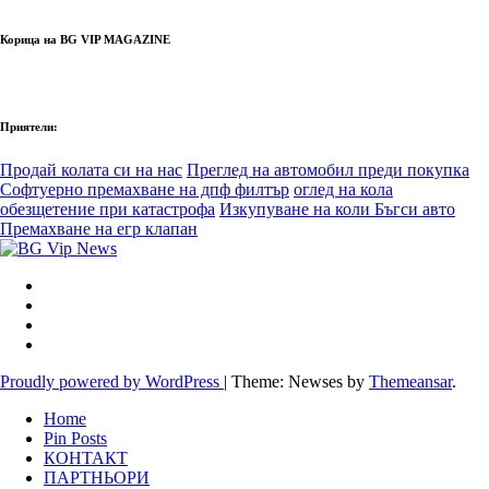
Корица на BG VIP MAGAZINE
Приятели:
Продай колата си на нас
Преглед на автомобил преди покупка
Софтуерно премахване на дпф филтър
оглед на кола
обезщетение при катастрофа
Изкупуване на коли Бъгси авто
Премахване на егр клапан
Proudly powered by WordPress
|
Theme: Newses by
Themeansar
.
Home
Pin Posts
КОНТАКТ
ПАРТНЬОРИ