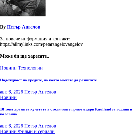
By
Петър Ангелов
За повече информация и контакт:
https://allmylinks.com/petarangelovangelov
Може би ще харесате..
Новини
Технологии
Надеждност на уредите, на която можете да разчитате
авг. 6, 2026
Петър Ангелов
Новини
18 тона храна за кучетата в столичните приюти дари Kaufland за година и
половина
авг. 6, 2026
Петър Ангелов
Новини
Филми и сериали