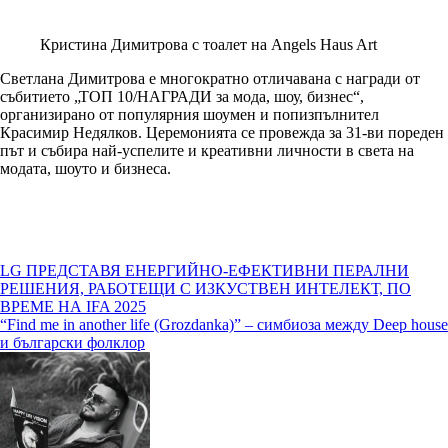
Кристина Димитрова с тоалет на Angels Haus Art
Светлана Димитрова е многократно отличавана с награди от
събитието „ТОП 10/НАГРАДИ за мода, шоу, бизнес“,
организирано от популярния шоумен и попизпълнител
Красимир Недялков. Церемонията се провежда за 31-ви пореден
път и събира най-успелите и креативни личности в света на
модата, шоуто и бизнеса.
Навигация
LG ПРЕДСТАВЯ ЕНЕРГИЙНО-ЕФЕКТИВНИ ПЕРАЛНИ
РЕШЕНИЯ, РАБОТЕЩИ С ИЗКУСТВЕН ИНТЕЛЕКТ, ПО
ВРЕМЕ НА IFA 2025
“Find me in another life (Grozdanka)” – симбиоза между Deep house
и български фолклор