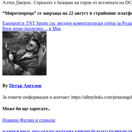
Алтеа Джоунс. Сериалът е базиран на герои от вселената на DC и
“Миротвореца” се завръща на 22 август в стрийминг платф
Навигация
Eurosport и TNT Sports със звезден коментаторски отбор за Рол
Виж нещо различно… в Max
By
Петър Ангелов
За повече информация и контакт: https://allmylinks.com/petarange
Може би ще харесате..
Новини
Филми и сериали
WARNER BROS. DISCOVERY ИЗЛЪЧВА ЕВРОПЕЙСКОТО ПЪРВЕНСТВ