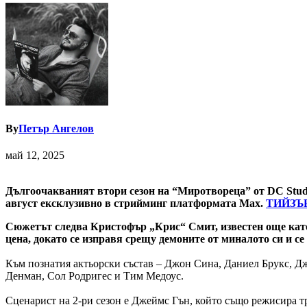
By
Петър Ангелов
май 12, 2025
Дългоочакваният втори сезон на “Миротвореца” от DC Studios
август ексклузивно в стрийминг платформата Max.
ТИЙЗЪ
Сюжетът следва Кристофър „Крис“ Смит, известен още като 
цена, докато се изправя срещу демоните от миналото си и се
Към познатия актьорски състав – Джон Сина, Даниел Брукс, 
Денман, Сол Родригес и Тим Медоус.
Сценарист на 2-ри сезон е Джеймс Гън, който също режисира 