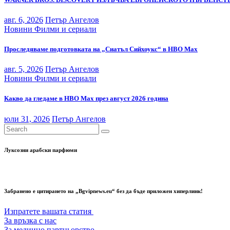
авг. 6, 2026
Петър Ангелов
Новини
Филми и сериали
Проследяваме подготовката на „Сиатъл Сийхоукс“ в HBO Max
авг. 5, 2026
Петър Ангелов
Новини
Филми и сериали
Какво да гледаме в HBO Max през август 2026 година
юли 31, 2026
Петър Ангелов
Луксозни арабски парфюми
Забранено е цитирането на „Bgvipnews.eu“ без да бъде приложен хиперлинк!
Изпратете вашата статия
За връзка с нас
За медиино партньорство