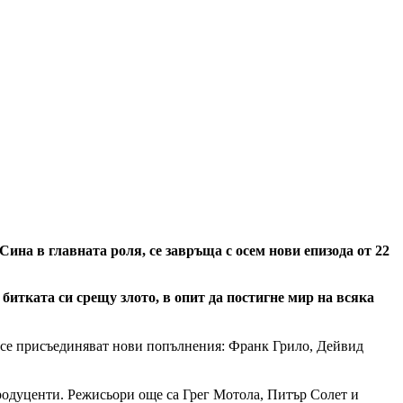
Сина в главната роля, се завръща с осем нови епизода от 22
итката си срещу злото, в опит да постигне мир на всяка
 се присъединяват нови попълнения: Франк Грило, Дейвид
родуценти. Режисьори още са Грег Мотола, Питър Солет и