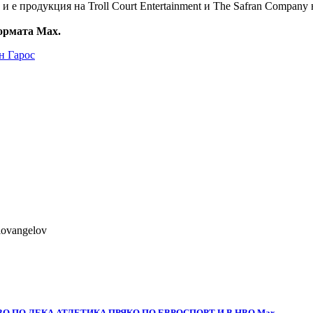
 е продукция на Troll Court Entertainment и The Safran Company в
ормата Max.
ан Гарос
lovangelov
О ПО ЛЕКА АТЛЕТИКА ПРЯКО ПО ЕВРОСПОРТ И В НВО Мах