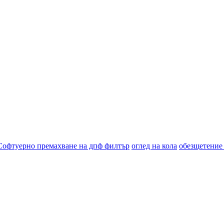
Софтуерно премахване на дпф филтър
оглед на кола
обезщетение