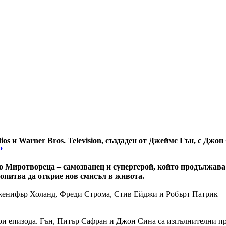
 и Warner Bros. Television, създаден от Джеймс Гън, с Джон 
Р
Миротвореца – самозванец и супергерой, който продължава б
 опитва да открие нов смисъл в живота.
Дженифър Холанд, Фреди Строма, Стив Ейджи и Робърт Патрик –
три епизода. Гън, Питър Сафран и Джон Сина са изпълнителни п