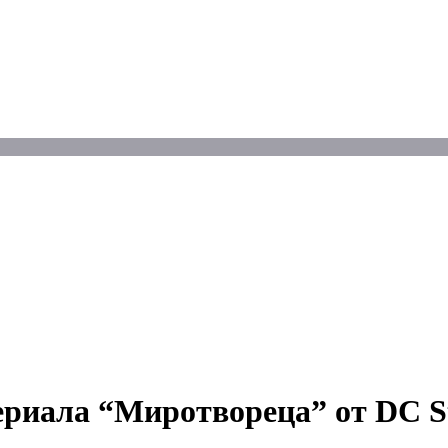
сериалa “Миротвореца” от DC St