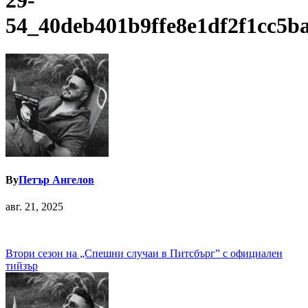
29-
54_40deb401b9ffe8e1df2f1cc5b
By
Петър Ангелов
авг. 21, 2025
Навигация
Втори сезон на „Спешни случаи в Питсбърг” с официален
тийзър