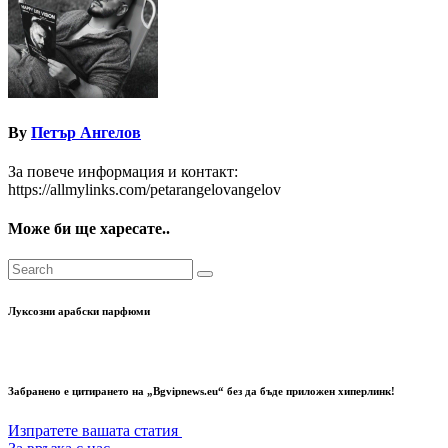
By
Петър Ангелов
За повече информация и контакт:
https://allmylinks.com/petarangelovangelov
Може би ще харесате..
Луксозни арабски парфюми
Забранено е цитирането на „Bgvipnews.eu“ без да бъде приложен хиперлинк!
Изпратете вашата статия