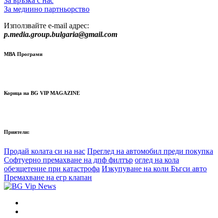
За връзка с нас
За медиино партньорство
Използвайте e-mail адрес:
p.media.group.bulgaria@gmail.com
МВА Програми
Корица на BG VIP MAGAZINE
Приятели:
Продай колата си на нас
Преглед на автомобил преди покупка
Софтуерно премахване на дпф филтър
оглед на кола
обезщетение при катастрофа
Изкупуване на коли Бъгси авто
Премахване на егр клапан