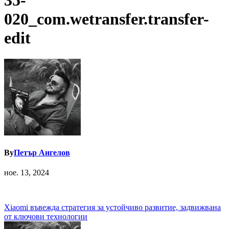
35-
020_com.wetransfer.transfer-
edit
By
Петър Ангелов
ное. 13, 2024
Навигация
Xiaomi въвеждa стратегия за устойчиво развитие, задвижвана
от ключови технологии