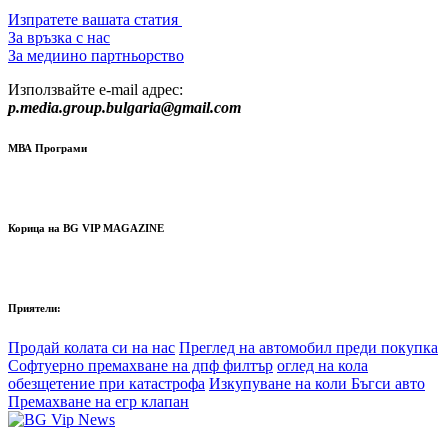
Изпратете вашата статия
За връзка с нас
За медиино партньорство
Използвайте e-mail адрес:
p.media.group.bulgaria@gmail.com
МВА Програми
Корица на BG VIP MAGAZINE
Приятели:
Продай колата си на нас
Преглед на автомобил преди покупка
Софтуерно премахване на дпф филтър
оглед на кола
обезщетение при катастрофа
Изкупуване на коли Бъгси авто
Премахване на егр клапан