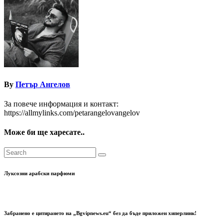
By
Петър Ангелов
За повече информация и контакт:
https://allmylinks.com/petarangelovangelov
Може би ще харесате..
Луксозни арабски парфюми
Забранено е цитирането на „Bgvipnews.eu“ без да бъде приложен хиперлинк!