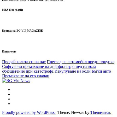
МВА Програми
Корица на BG VIP MAGAZINE
Приятели:
Продай колата си на нас
Преглед на автомобил преди покупка
Софтуерно премахване на дпф филтър
оглед на кола
обезщетение при катастрофа
Изкупуване на коли Бъгси авто
Премахване на егр клапан
Proudly powered by WordPress
|
Theme: Newses by
Themeansar
.