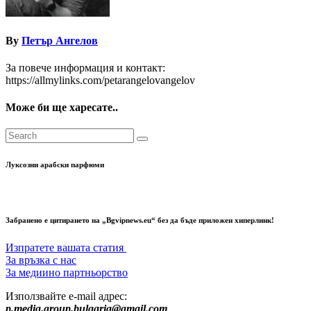
By
Петър Ангелов
За повече информация и контакт:
https://allmylinks.com/petarangelovangelov
Може би ще харесате..
Луксозни арабски парфюми
Забранено е цитирането на „Bgvipnews.eu“ без да бъде приложен хиперлинк!
Изпратете вашата статия
За връзка с нас
За медиино партньорство
Използвайте e-mail адрес:
p.media.group.bulgaria@gmail.com