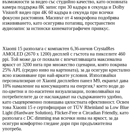
възможности за видео със студийно качество, като основната
камера поддържа 8K запис при 30 кадъра в секунда и Dolby
Vision® видео при 4K 60 кадъра в секунда при всички
фокусни разстояния. Масивът от 4 микрофона подобрява
изживяването, като осигурява потапящ, пространствен
аудиозапис за истински кинематографичен привкус.
Xiaomi 15 разполага с компактен 6,36-инчов CrystalRes
AMOLED (2670 x 1200) дисплей с гъстота на пикселите 460
ppi. Той може да се похвали с впечатляващата максимална
яркост от 3200 нита при множество сценарии, която покрива
25% APL (средно ниво на картината), за да осигури кристално
ясно изживяване при най-ярките условия. Използвайки
персонализиран от Xiaomi дисплейен панел M9, екранът дава
10% намаление на консумацията на енергия,⁵ което води до
по-цветни и по-наситени визуализации, позволявайки на
потребителите да се наслаждават на съдържанието удобно,
като същевременно повишава цялостната ефективност. Освен
това Xiaomi 15 е сертифициран от TÜV Rheinland за Low Blue
Light (Hardware Solution), Flicker-Free и Circadian Friendly, като
разполага с DC dimming във всички нива на яркост, за да
осигури комфортно гледане дори при продължителна
употреба.