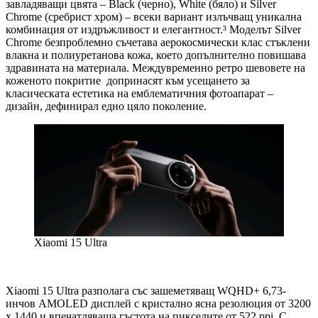
завладяващи цвята – Black (черно), White (бяло) и Silver
Chrome (сребрист хром) – всеки вариант излъчващ уникална
комбинация от издръжливост и елегантност.³ Моделът Silver
Chrome безпроблемно съчетава аерокосмически клас стъклени
влакна и полиуретанова кожа, което допълнително повишава
здравината на материала. Междувременно ретро шевовете на
коженото покритие допринасят към усещането за
класическата естетика на емблематичния фотоапарат –
дизайн, дефинирал едно цяло поколение.
Xiaomi 15 Ultra
Xiaomi 15 Ultra разполага със зашеметяващ WQHD+ 6,73-
инчов AMOLED дисплей с кристално ясна резолюция от 3200
x 1440 и впечатляваща гъстота на пикселите от 522 ppi. С