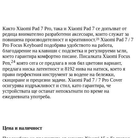
Както Xiaomi Pad 7 Pro, така и Xiaomi Pad 7 се допълват от
редица внимателно разработени аксесоари, които служат за
повишена производителност и креативност.²³ Xiaomi Pad 7 / 7
Pro Focus Keyboard подобрява удобството на работа,
благодарение на клавиши с подсветка и регулируеми ъгли,
което гарантира комфортно писане. Писалката Xiaomi Focus
24
Pen,
която сега се предлага в нов бял цветови вариант,
предлага ниска латентност и 8192 нива на натиск, което я
прави перфектния инструмент за водене на бележки,
скициране и прецизни задачи. Xiaomi Pad 7 / 7 Pro Cover
осигурява издръжливост и стил, като гарантира, че
устройствата ще останат непокътнати по време на
ежедневната употреба.
Цена и наличност