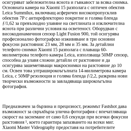
осигуряват забележителна яснота и гъвкавост за всяка снимка.
Основната камера на Xiaomi 15 разполага с оптичен обектив
Leica Summilux, включващ асферичен високопропусклив
обектив 7P с антирефлекторно покритие и голяма бленда
ƒ/1,62 за превъзходно улавяне на светлината и изключителна
яснота при различни условия на осветеност. Оборудван с
високодинамичния сензор Light Fusion 900, той осигурява
професионално фотографско изживяване в три основни
фокусни разстояния: 23 мм, 28 мм и 35 мм. За детайлни
телефото снимки Xiaomi 15 разполага с плаваща 60-
милиметрова телефото камера Leica, използваща 50МР сензор,
способна да улавя сложни детайли от разстояние и да
осигурява зашеметяващи макроснимки на разстояние до 10
см. Освен това ултраширокоъгълната 14-милиметрова камера
Leica, с 50MP резолюция и голяма бленда ƒ/2,2, разкрива нови
творчески възможности за завладяваща широкоъгълна
фотография.
Предназначен за бързина и прецизност, режимът Fastshot дава
възможност за свръхбърза улична фотография с впечатляваща
скорост на заснемане от само 0,6 секунди при всички фокусни
разстояния ¹, което гарантира запазването на всеки миг.
Xiaomi Master Videography предоставя на потребителите