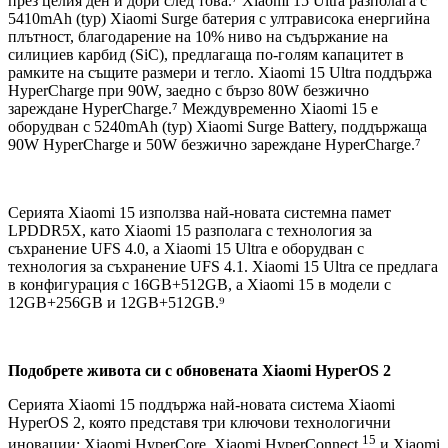
през целия ден и дори след това.⁷ Xiaomi 15 Ultra разполага с
5410mAh (typ) Xiaomi Surge батерия с ултрависока енергийна
плътност, благодарение на 10% ниво на съдържание на
силициев карбид (SiC), предлагаща по-голям капацитет в
рамките на същите размери и тегло. Xiaomi 15 Ultra поддържа
HyperCharge при 90W, заедно с бързо 80W безжично
зареждане HyperCharge.⁷ Междувременно Xiaomi 15 е
оборудван с 5240mAh (typ) Xiaomi Surge Battery, поддържаща
90W HyperCharge и 50W безжично зареждане HyperCharge.⁷
Серията Xiaomi 15 използва най-новата системна памет
LPDDR5X, като Xiaomi 15 разполага с технология за
съхранение UFS 4.0, а Xiaomi 15 Ultra е оборудван с
технология за съхранение UFS 4.1. Xiaomi 15 Ultra се предлага
в конфигурация с 16GB+512GB, а Xiaomi 15 в модели с
12GB+256GB и 12GB+512GB.⁹
Подобрете живота си с обновената Xiaomi HyperOS 2
Серията Xiaomi 15 поддържа най-новата система Xiaomi
HyperOS 2, която представя три ключови технологични
15
иновации: Xiaomi HyperCore, Xiaomi HyperConnect,
и Xiaomi