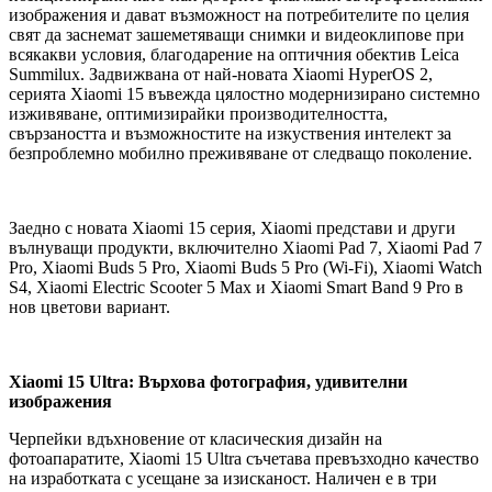
изображения и дават възможност на потребителите по целия
свят да заснемат зашеметяващи снимки и видеоклипове при
всякакви условия, благодарение на оптичния обектив Leica
Summilux. Задвижвана от най-новата Xiaomi HyperOS 2,
серията Xiaomi 15 въвежда цялостно модернизирано системно
изживяване, оптимизирайки производителността,
свързаността и възможностите на изкуствения интелект за
безпроблемно мобилно преживяване от следващо поколение.
Заедно с новата Xiaomi 15 серия, Xiaomi представи и други
вълнуващи продукти, включително Xiaomi Pad 7, Xiaomi Pad 7
Pro, Xiaomi Buds 5 Pro, Xiaomi Buds 5 Pro (Wi-Fi), Xiaomi Watch
S4, Xiaomi Electric Scooter 5 Max и Xiaomi Smart Band 9 Pro в
нов цветови вариант.
Xiaomi 15 Ultra: Върхова фотография, удивителни
изображения
Черпейки вдъхновение от класическия дизайн на
фотоапаратите, Xiaomi 15 Ultra съчетава превъзходно качество
на изработката с усещане за изисканост. Наличен е в три