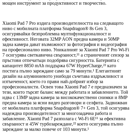
мощен инструмент за продуктивност и творчество.
Xiaomi Pad 7 Pro издига производителността на следващото
ниво с мобилната платформа Snapdragon® 8s Gen 3,
осигурявайки безпроблемна мултифункционалност и
ефективност. Неговата 32MP AON предна камера и 50MP
задна камера дават възможност за фотография и видеография
на професионално ниво. Уникалният за Xiaomi Pad 7 Pro Wi-Fi
7 осигурява светкавична свързаност,¹¹ а страничният сензор за
пръстови отпечатъци подобрява сигурността. Батерията с
капацитет 8850 mAh поддържа 67W HyperCharge,²² като
постига пълно зареждане само за 79 минути.¹ Елегантният
дизайн на алуминиевото унибоди съчетава издръжливост и
изтънченост, което го прави най-добрият избор за
професионалисти. Освен това Xiaomi Pad 7 е предназначен за
тези, които търсят баланс между работата и забавлението. Той
идва с 13MP задна камера за висококачествени снимки и 8MP
предна камера за ясни видео разговори и селфита. Задвижван
от мобилната платформа Snapdragon® 7+ Gen 3, той осигурява
надеждна производителност за многозадачна работа и
забавление. Xiaomi Pad 7 разполага с Wi-Fi 6E¹¹ за ефективна
свързаност и 45W турбозареждане,²² което осигурява пълно
зареждане за малко повече от 103 минути.¹