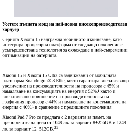
Усетете пълната мощ на най-новия високопроизводителен
хардуер
Серията Xiaomi 15 надгражда мобилното изживяване, като
интегрира процесорна платформа от следващо поколение с
усъвършенствана технология за охлаждане и най-съвременни
оптимизации на батерията.
Xiaomi 15 и Xiaomi 15 Ultra са задвижвани от мобилната
платформа Snapdragon® 8 Elite, която гарантира впечатляващо
увеличение на производителността на процесора с 45% и
намаляване на консумацията на енергия с 52%,¹ както и
впечатляващо повишение на производителността на
графичния процесор с 44% и намаляване на консумацията на
енергия с 46%,¹ в сравнение с предишните поколения.
Xiaomi Pad 7 Pro се предлага с 2 варианта за памет, на
препоръчителна цена от 1049 лв. за вариант 8+256GB и 1249
25
лв. за вариант 12+512GB.