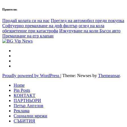
Приятели:
Продай колата си на нас
Преглед на автомобил преди покупка
Софтуерно премахване на дпф филтър
оглед на кола
обезщетение при катастрофа
Изкупуване на коли Бъгси авто
Премахване на егр клапан
Proudly powered by WordPress
|
Theme: Newses by
Themeansar
.
Home
Pin Posts
КОНТАКТ
ПАРТНЬОРИ
Петър Ангелов
Реклама
Социални мрежи
СЪБИТИЯ