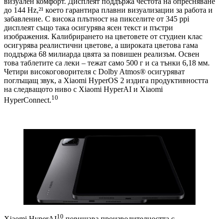
визуален комфорт. Дисплеят поддържа честота на опресняване
до 144 Hz,²¹ което гарантира плавни визуализации за работа и
забавление. С висока плътност на пикселите от 345 ppi
дисплеят също така осигурява ясен текст и пъстри
изображения. Калибрирането на цветовете от студиен клас
осигурява реалистични цветове, а широката цветова гама
поддържа 68 милиарда цвята за повишен реализъм. Освен
това таблетите са леки – тежат само 500 г и са тънки 6,18 мм.
Четири високоговорителя с Dolby Atmos® осигуряват
поглъщащ звук, а Xiaomi HyperOS 2 издига продуктивността
на следващото ниво с Xiaomi HyperAI и Xiaomi
10
HyperConnect.
10