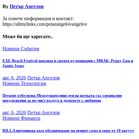
By
Петър Ангелов
За повече информация и контакт:
https://allmylinks.com/petarangelovangelov
Може би ще харесате..
Новини
Събития
EXE Beach Festival навлиза в своята кулминация с MRAK, Peggy Gou и
Jamie Jones
авг. 6, 2026
Петър Ангелов
Новини
Технологии
Dreame отбелязва Международния ден на котката със специални
предложения за по-чист въздух в домовете с любимци
авг. 6, 2026
Петър Ангелов
Новини
Финанси
BILLA преминава към обозначаване на цените само в евро от 10 август