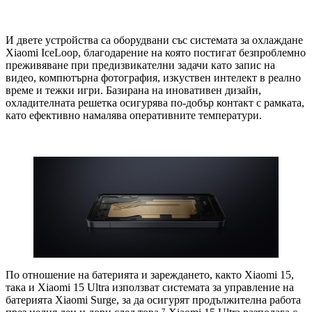
И двете устройства са оборудвани със системата за охлаждане
Xiaomi IceLoop, благодарение на която постигат безпроблемно
преживяване при предизвикателни задачи като запис на
видео, компютърна фотография, изкуствен интелект в реално
време и тежки игри. Базирана на иновативен дизайн,
охладителната решетка осигурява по-добър контакт с рамката,
като ефективно намалява оперативните температури.
По отношение на батерията и зареждането, както Xiaomi 15,
така и Xiaomi 15 Ultra използват системата за управление на
батерията Xiaomi Surge, за да осигурят продължителна работа