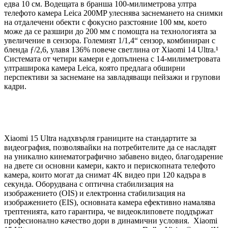
едва 10 см. Водещата в бранша 100-милиметрова ултра
телефото камера Leica 200MP улеснява заснемането на снимки
на отдалечени обекти с фокусно разстояние 100 мм, което
може да се разшири до 200 мм с помощта на технологията за
увеличение в сензора. Големият 1/1,4“ сензор, комбиниран с
бленда ƒ/2,6, улавя 136% повече светлина от Xiaomi 14 Ultra.¹
Системата от четири камери е допълнена с 14-милиметровата
ултраширока камера Leica, която предлага обширни
перспективи за заснемане на завладяващи пейзажи и групови
кадри.
Xiaomi 15 Ultra надхвърля границите на стандартите за
видеография, позволявайки на потребителите да се насладят
на уникално кинематографично забавено видео, благодарение
на двете си основни камери, както и перископната телефото
камера, които могат да снимат 4K видео при 120 кадъра в
секунда. Оборудвана с оптична стабилизация на
изображението (OIS) и електронна стабилизация на
изображението (EIS), основната камера ефективно намалява
трептенията, като гарантира, че видеоклиповете поддържат
професионално качество дори в динамични условия. Xiaomi