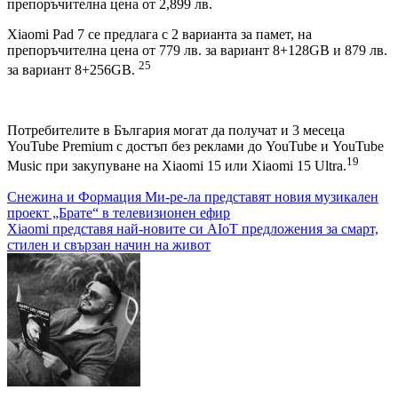
препоръчителна цена от 2,899 лв.
Xiaomi Pad 7 се предлага с 2 варианта за памет, на
препоръчителна цена от 779 лв. за вариант 8+128GB и 879 лв.
25
за вариант 8+256GB.
Потребителите в България могат да получат и 3 месеца
YouTube Premium с достъп без реклами до YouTube и YouTube
19
Music при закупуване на Xiaomi 15 или Xiaomi 15 Ultra.
Навигация
Снежина и Формация Ми-ре-ла представят новия музикален
проект „Брате“ в телевизионен ефир
Xiaomi представя най-новите си AIoT предложения за смарт,
стилен и свързан начин на живот