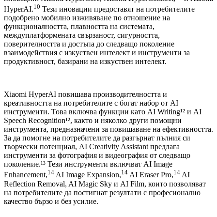
10
HyperAI.
Тези иновации предоставят на потребителите
подобрено мобилно изживяване по отношение на
функционалността, плавността на системата,
междуплатформената свързаност, сигурността,
поверителността и достъпа до следващо поколение
взаимодействия с изкуствен интелект и инструменти за
продуктивност, базирани на изкуствен интелект.
Xiaomi HyperAI повишава производителността и
креативността на потребителите с богат набор от AI
инструменти. Това включва функции като AI Writing¹² и AI
Speech Recognition¹², както и няколко други помощни
инструмента, предназначени за повишаване на ефективността.
За да помогне на потребителите да разгърнат пълния си
творчески потенциал, AI Creativity Assistant предлага
инструменти за фотография и видеография от следващо
поколение.¹³ Тези инструменти включват AI Image
14
14
14
Enhancement,
AI Image Expansion,
AI Eraser Pro,
AI
Reflection Removal, AI Magic Sky и AI Film, които позволяват
на потребителите да постигнат резултати с професионално
качество бързо и без усилие.