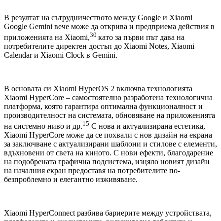
В резултат на сътрудничеството между Google и Xiaomi
Google Gemini вече може да открива и предприема действия в
30
приложенията на Xiaomi,
като за първи път дава на
потребителите директен достъп до Xiaomi Notes, Xiaomi
Calendar и Xiaomi Clock в Gemini.
В основата си Xiaomi HyperOS 2 включва технологията
Xiaomi HyperCore – самостоятелно разработена технологична
платформа, която гарантира оптимална функционалност и
производителност на системата, обновяване на приложенията
15
на системно ниво и др.
С нова и актуализирана естетика,
Xiaomi HyperCore може да се похвали с нов дизайн на екрана
за заключване с актуализирани шаблони и стилове с елементи,
вдъхновени от света на киното. С нови ефекти, благодарение
на подобрената графична подсистема, изцяло новият дизайн
на началния екран предоставя на потребителите по-
безпроблемно и елегантно изживяване.
Xiaomi HyperConnect разбива бариерите между устройствата,