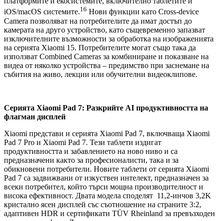
платформите и екосистемите, включително таблетите и
16
iOS/macOS системите.
Нови функции като Cross-device
Camera позволяват на потребителите да имат достъп до
камерата на друго устройство, като същевременно запазват
изключителните възможности за обработка на изображенията
на серията Xiaomi 15. Потребителите могат също така да
използват Combined Cameras за комбиниране и показване на
видеа от няколко устройства – предимство при заснемане на
събития на живо, лекции или обучителни видеоклипове.
Серията Xiaomi Pad 7: Разкрийте AI продуктивността на
флагман дисплей
Xiaomi представи и серията Xiaomi Pad 7, включваща Xiaomi
Pad 7 Pro и Xiaomi Pad 7. Тези таблети издигат
продуктивността и забавлението на ново ниво и са
предназначени както за професионалисти, така и за
обикновени потребители. Новите таблети от серията Xiaomi
Pad 7 са задвижвани от изкуствен интелект, предназначен за
всеки потребител, който търси мощна производителност и
висока ефективност. Двата модела споделят 11,2-инчов 3,2K
кристално ясен дисплей със съотношение на страните 3:2,
адаптивен HDR и сертификати TÜV Rheinland за превъзходен