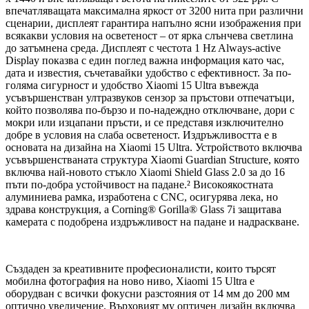
впечатляващата максимална яркост от 3200 нита при различни
сценарии, дисплеят гарантира напълно ясни изображения при
всякакви условия на осветеност – от ярка слънчева светлина
до затъмнена среда. Дисплеят с честота 1 Hz Always-active
Display показва с един поглед важна информация като час,
дата и известия, съчетавайки удобство с ефективност. За по-
голяма сигурност и удобство Xiaomi 15 Ultra въвежда
усъвършенстван ултразвуков сензор за пръстови отпечатъци,
който позволява по-бързо и по-надеждно отключване, дори с
мокри или изцапани пръсти, и се представя изключително
добре в условия на слаба осветеност. Издръжливостта е в
основата на дизайна на Xiaomi 15 Ultra. Устройството включва
усъвършенстваната структура Xiaomi Guardian Structure, която
включва най-новото стъкло Xiaomi Shield Glass 2.0 за до 16
пъти по-добра устойчивост на падане.² Високоякостната
алуминиева рамка, изработена с CNC, осигурява лека, но
здрава конструкция, а Corning® Gorilla® Glass 7i защитава
камерата с подобрена издръжливост на падане и надраскване.
Създаден за креативните професионалисти, които търсят
мобилна фотография на ново ниво, Xiaomi 15 Ultra е
оборудван с всички фокусни разстояния от 14 мм до 200 мм
оптично увеличение. Върховият му оптичен дизайн включва