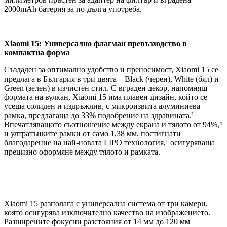
2000mAh батерия за по-дълга употреба.
Xiaomi 15: Универсално флагман превъзходство в
компактна форма
Създаден за оптимално удобство и преносимост, Xiaomi 15 се
предлага в България в три цвята – Black (черен), White (бял) и
Green (зелен) в изчистен стил. С вграден декор, напомнящ
формата на вулкан, Xiaomi 15 има плавен дизайн, който се
усеща солиден и издръжлив, с микроизвита алуминиева
рамка, предлагаща до 33% подобрение на здравината.¹
Впечатляващото съотношение между екрана и тялото от 94%,⁴
и ултратънките рамки от само 1,38 мм, постигнати
благодарение на най-новата LIPO технология,¹ осигуряваща
прецизно оформяне между тялото и рамката.
Xiaomi 15 разполага с универсална система от три камери,
която осигурява изключително качество на изображението.
Разширените фокусни разстояния от 14 мм до 120 мм