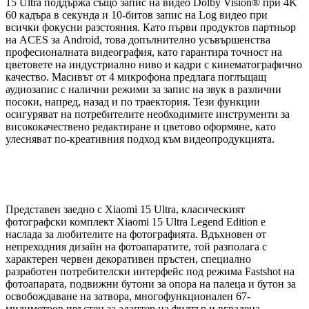
15 Ultra поддържа също запис на видео Dolby Vision® при 4K
60 кадъра в секунда и 10-битов запис на Log видео при
всички фокусни разстояния. Като първи продуктов партньор
на ACES за Android, това допълнително усъвършенства
професионалната видеография, като гарантира точност на
цветовете на индустриално ниво и кадри с кинематографично
качество. Масивът от 4 микрофона предлага поглъщащ
аудиозапис с налични режими за запис на звук в различни
посоки, напред, назад и по траектория. Тези функции
осигуряват на потребителите необходимите инструменти за
висококачествено редактиране и цветово оформяне, като
улесняват по-креативния подход към видеопродукцията.
Представен заедно с Xiaomi 15 Ultra, класическият
фотографски комплект Xiaomi 15 Ultra Legend Edition е
наслада за любителите на фотографията. Вдъхновен от
непреходния дизайн на фотоапаратите, той разполага с
характерен червен декоративен пръстен, специално
разработен потребителски интерфейс под режима Fastshot на
фотоапарата, подвижни бутони за опора на палеца и бутон за
освобождаване на затвора, многофункционален 67-
милиметров пръстен за адаптер на филтър и вградена