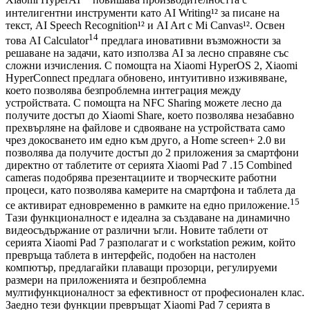
Xiaomi HyperAI
повишава производителността с
интелигентни инструменти като AI Writing¹² за писане на
текст, AI Speech Recognition¹² и AI Art с Mi Canvas¹². Освен
14
това AI Calculator
предлага иновативни възможности за
решаване на задачи, като използва AI за лесно справяне със
сложни изчисления. С помощта на Xiaomi HyperOS 2, Xiaomi
HyperConnect предлага обновено, интуитивно изживяване,
което позволява безпроблемна интеграция между
устройствата. С помощта на NFC Sharing можете лесно да
получите достъп до Xiaomi Share, което позволява незабавно
прехвърляне на файлове и сдвояване на устройствата само
чрез докосването им едно към друго, а Home screen+ 2.0 ви
позволява да получите достъп до 2 приложения за смартфони
директно от таблетите от серията Xiaomi Pad 7 .15 Combined
cameras подобрява презентациите и творческите работни
процеси, като позволява камерите на смартфона и таблета да
15
се активират едновременно в рамките на едно приложение.
Тази функционалност е идеална за създаване на динамично
видеосъдържание от различни ъгли. Новите таблети от
серията Xiaomi Pad 7 разполагат и с workstation режим, който
превръща таблета в интерфейс, подобен на настолен
компютър, предлагайки плаващи прозорци, регулируеми
размери на приложенията и безпроблемна
мултифункционалност за ефективност от професионален клас.
Заедно тези функции превръщат Xiaomi Pad 7 серията в