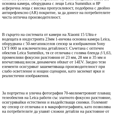
основна камера, оборудвана с лещи Leica Summilux и 8P
асферична леща с висока пропускливост, подобрена с двойно
антирефлексно (AR) покритие, за да донесе на потребителите
чиста оптична производителност.
В сърцето на системата от камери на Xiaomi 15 Ultra е
водещата в индустрията 23мм 1-инчова основна камера Leica,
оборудвана с 50-мегапикселов сензор за изображения Sony
LYT-900 за изключителна детайлност. Съчетана с оптичен
обектив Leica Summilux, тя се отличава с голяма бленда ƒ/1,63,
променливи фокусни разстояния от 23 мм, 28 мм и 35 мм и
впечатляващ висок динамичен обхват от 14EV. Заедно тези
елементи осигуряват зашеметяваща производителност при
слабо осветление и нощни сценарии, като заснемат ярки и
реалистични изображения.
За портретна и улична фотография 70-милиметровият плаващ
телеобектив на Leica работи със златното фокусно разстояние,
осигурявайки естествени и въздействащи снимки. Големият
му сензор се отличава и в макрофотографията, като позволява
на потребителите да улавят сложни детайли на разстояние от