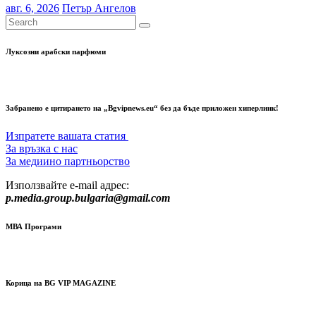
авг. 6, 2026
Петър Ангелов
Луксозни арабски парфюми
Забранено е цитирането на „Bgvipnews.eu“ без да бъде приложен хиперлинк!
Изпратете вашата статия
За връзка с нас
За медиино партньорство
Използвайте e-mail адрес:
p.media.group.bulgaria@gmail.com
МВА Програми
Корица на BG VIP MAGAZINE