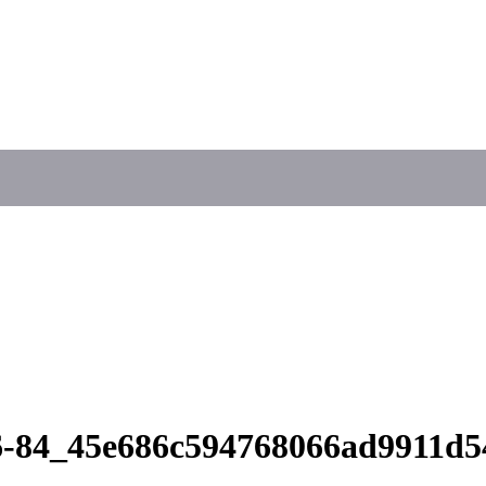
56-84_45e686c594768066ad9911d