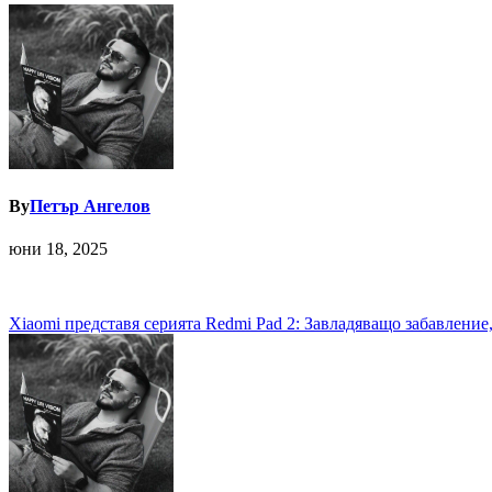
By
Петър Ангелов
юни 18, 2025
Навигация
Xiaomi представя серията Redmi Pad 2: Завладяващо забавление,