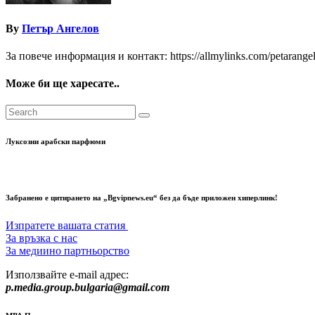
By
Петър Ангелов
За повече информация и контакт: https://allmylinks.com/petarange
Може би ще харесате..
Луксозни арабски парфюми
Забранено е цитирането на „Bgvipnews.eu“ без да бъде приложен хиперлинк!
Изпратете вашата статия
За връзка с нас
За медиино партньорство
Използвайте e-mail адрес:
p.media.group.bulgaria@gmail.com