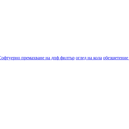
Софтуерно премахване на дпф филтър
оглед на кола
обезщетение