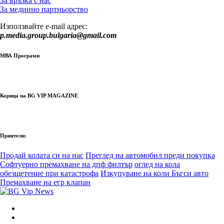
За връзка с нас
За медиино партньорство
Използвайте e-mail адрес:
p.media.group.bulgaria@gmail.com
МВА Програми
Корица на BG VIP MAGAZINE
Приятели:
Продай колата си на нас
Преглед на автомобил преди покупка
Софтуерно премахване на дпф филтър
оглед на кола
обезщетение при катастрофа
Изкупуване на коли Бъгси авто
Премахване на егр клапан