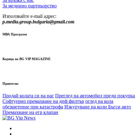
За връзка с нас
За медиино партньорство
Използвайте e-mail адрес:
p.media.group.bulgaria@gmail.com
МВА Програми
Корица на BG VIP MAGAZINE
Приятели:
Продай колата си на нас
Преглед на автомобил преди покупка
Софтуерно премахване на дпф филтър
оглед на кола
обезщетение при катастрофа
Изкупуване на коли Бъгси авто
Премахване на егр клапан