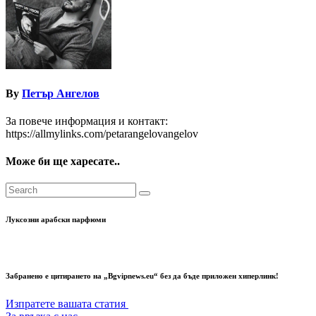
By
Петър Ангелов
За повече информация и контакт:
https://allmylinks.com/petarangelovangelov
Може би ще харесате..
Луксозни арабски парфюми
Забранено е цитирането на „Bgvipnews.eu“ без да бъде приложен хиперлинк!
Изпратете вашата статия