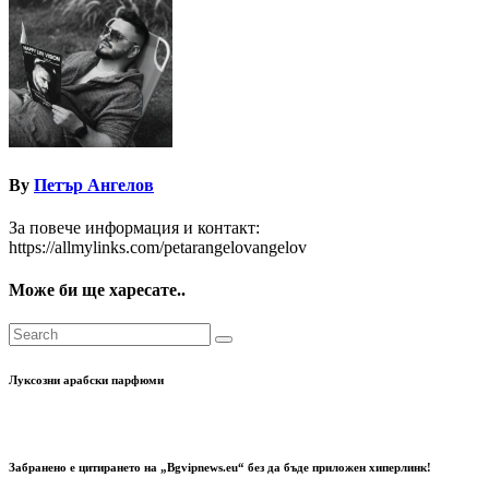
By
Петър Ангелов
За повече информация и контакт:
https://allmylinks.com/petarangelovangelov
Може би ще харесате..
Луксозни арабски парфюми
Забранено е цитирането на „Bgvipnews.eu“ без да бъде приложен хиперлинк!