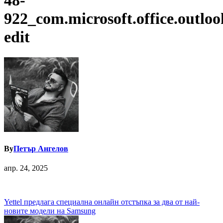
48-
922_com.microsoft.office.outloo
edit
By
Петър Ангелов
апр. 24, 2025
Навигация
Yettel предлага специална онлайн отстъпка за два от най-
новите модели на Samsung