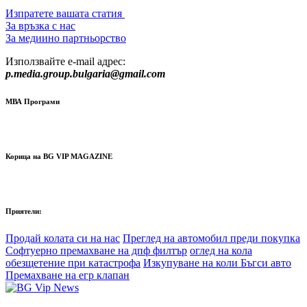
Изпратете вашата статия
За връзка с нас
За медиино партньорство
Използвайте e-mail адрес:
p.media.group.bulgaria@gmail.com
МВА Програми
Корица на BG VIP MAGAZINE
Приятели:
Продай колата си на нас
Преглед на автомобил преди покупка
Софтуерно премахване на дпф филтър
оглед на кола
обезщетение при катастрофа
Изкупуване на коли Бъгси авто
Премахване на егр клапан