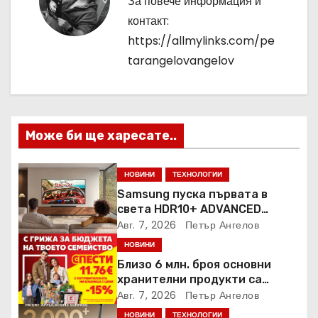
За повече информация и
ц
контакт:
https://allmylinks.com/pe
и
tarangelovangelov
я
Може би ще харесате..
НОВИНИ
ТЕХНОЛОГИИ
Samsung пуска първата в
света HDR10+ ADVANCED
стрийминг услуга в Prime
Авг. 7, 2026
Петър Ангелов
Video
НОВИНИ
Близо 6 млн. броя основни
хранителни продукти са
закупени от „Кошница с
Авг. 7, 2026
Петър Ангелов
грижа“ в Kaufland от старта на
НОВИНИ
ТЕХНОЛОГИИ