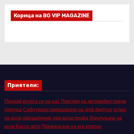
Корица на BG VIP MAGAZINE
Приятели:
Продай колата си на нас
Преглед на автомобил преди
покупка
Софтуерно премахване на дпф филтър
оглед
на кола
обезщетение при катастрофа
Изкупуване на
коли Бъгси авто
Премахване на егр клапан