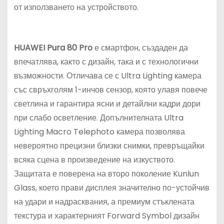
от използването на устройството.
HUAWEI Pura 80 Pro
е смартфон, създаден да
впечатлява, както с дизайн, така и с технологични
възможности. Отличава се с Ultra Lighting камера
със свръхголям 1-инчов сензор, която улавя повече
светлина и гарантира ясни и детайлни кадри дори
при слабо осветление. Допълнителната Ultra
Lighting Macro Telephoto камера позволява
невероятно прецизни близки снимки, превръщайки
всяка сцена в произведение на изкуството.
Защитата е поверена на второ поколение Kunlun
Glass, което прави дисплея значително по-устойчив
на удари и надрасквания, а премиум стъклената
текстура и характерният Forward Symbol дизайн