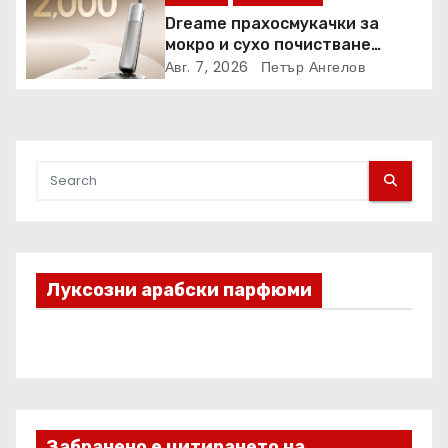
кампанията
Dreame прахосмукачки за
мокро и сухо почистване
надхвърлиха 2 000 патентни
Авг. 7, 2026
Петър Ангелов
заявки в световен мащаб
Луксозни арабски парфюми
Забранено е цитирането на