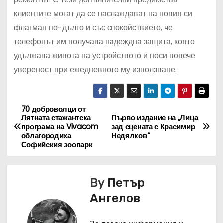
клиентите могат да се наслаждават на новия си
флагман по-дълго и със спокойствието, че
телефонът им получава надеждна защита, която
удължава живота на устройството и носи повече
увереност при ежедневното му използване.
70 доброволци от
Н
Лятната стажантска
Първо издание на „Лица
програма на Vivacom
зад сцената с Красимир
а
облагородиха
Недялков“
Софийския зоопарк
в
и
By
Петър
г
Ангелов
а