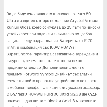
За да бъде изживяването пълноценно, Pura 80
Ultra е защитен с второ поколение Crystal Armour
Kunlun Glass, което осигурява до 25 пъти по-висока
устойчивост при падане и значително по-добра
защита срещу надрасквания. Батерията от 5170
mAh, в комбинация със 100W HUAWEI
SuperCharge, гарантира светкавично зареждане и
сигурност, че смартфонът е готов за всяко
предизвикателство. Допълнителен акцент е
премиум Forward Symbol дизайнът със златни
елементи, който превръща устройството не просто
в мобилен телефон, а в истински луксозен аксесоар.
В България HUAWEI Pura 80 Ultra 512GB ще бъде
наличен в два цвята – Black и Gold. В магазините