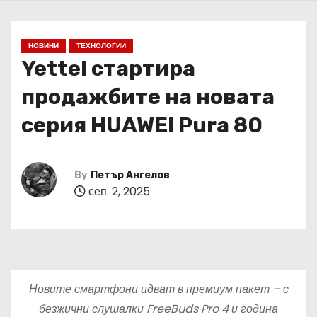
НОВИНИ
ТЕХНОЛОГИИ
Yettel стартира
продажбите на новата
серия HUAWEI Pura 80
By
Петър Ангелов
сеп. 2, 2025
Н
овите смартфони идва
т
в
премиум
пакет
–
с
безжични слушалки FreeBuds Pro 4 и година