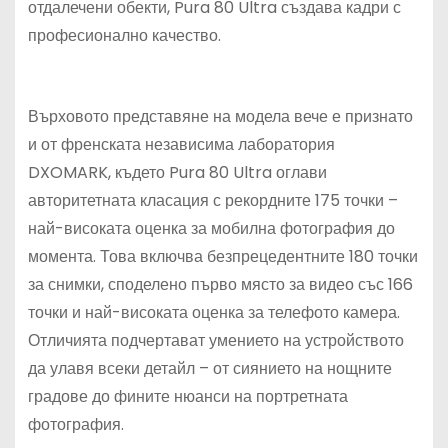
отдалечени обекти, Pura 80 Ultra създава кадри с
професионално качество.
Върховото представяне на модела вече е признато
и от френската независима лаборатория
DXOMARK, където Pura 80 Ultra оглави
авторитетната класация с рекордните 175 точки –
най-високата оценка за мобилна фотография до
момента. Това включва безпрецедентните 180 точки
за снимки, споделено първо място за видео със 166
точки и най-високата оценка за телефото камера.
Отличията подчертават умението на устройството
да улавя всеки детайл – от сиянието на нощните
градове до фините нюанси на портретната
фотография.