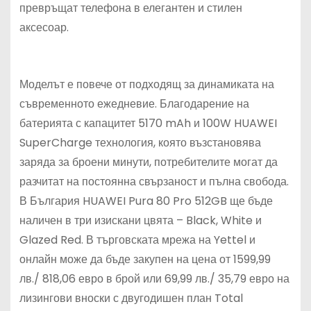
превръщат телефона в елегантен и стилен
аксесоар.
Моделът е повече от подходящ за динамиката на
съвременното ежедневие. Благодарение на
батерията с капацитет 5170 mAh и 100W HUAWEI
SuperCharge технология, която възстановява
заряда за броени минути, потребителите могат да
разчитат на постоянна свързаност и пълна свобода.
В България HUAWEI Pura 80 Pro 512GB ще бъде
наличен в три изискани цвята – Black, White и
Glazed Red. В търговската мрежа на Yettel и
онлайн може да бъде закупен на цена от 1599,99
лв./ 818,06 евро в брой или 69,99 лв./ 35,79 евро на
лизингови вноски с двугодишен план Total