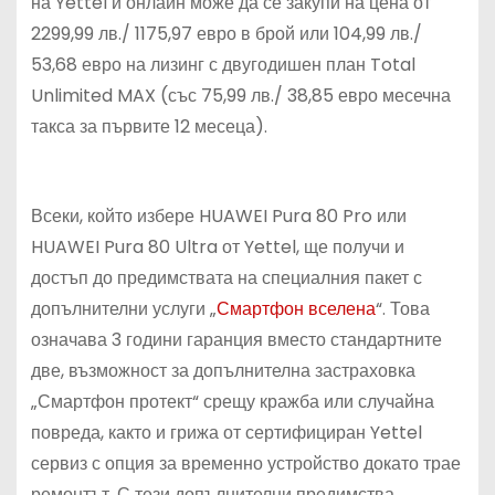
на Yettel и онлайн може да се закупи на цена от
2299,99 лв./ 1175,97 евро в брой или 104,99 лв./
53,68 евро на лизинг с двугодишен план Total
Unlimited MAX (със 75,99 лв./ 38,85 евро месечна
такса за първите 12 месеца).
Всеки, който избере HUAWEI Pura 80 Pro или
HUAWEI Pura 80 Ultra от Yettel, ще получи и
достъп до предимствата на специалния пакет с
допълнителни услуги „
Смартфон вселена
“. Това
означава 3 години гаранция вместо стандартните
две, възможност за допълнителна застраховка
„Смартфон протект“ срещу кражба или случайна
повреда, както и грижа от сертифициран Yettel
сервиз с опция за временно устройство докато трае
ремонтът. С тези допълнителни предимства