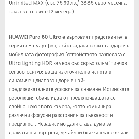
Unlimited MAX (със 75,99 лв./ 38,85 евро месечна
такса за първите 12 месеца).
HUAWEI Pura 80 Ultra
е върховият представител в
серията – смартфон, който задава нови стандарти в
мобилната фотография. Устройството разполага с
Ultra Lighting HDR камера със свръхголям 1-инчов
сензор, осигуряваща изключителна яснота и
динамичен диапазон дори в най-
предизвикателните условия за снимане. Истинската
революция обаче идва от превключващата се
двойна Telephoto камера, която комбинира
различни фокусни разстояния за гъвкавост и
прецизност. Независимо дали става дума за
драматични портрети, детайлни близки планове или