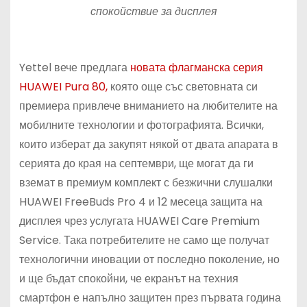
спокойствие за дисплея
Yettel вече предлага
новата флагманска серия
HUAWEI Pura 80,
която още със световната си
премиера привлече вниманието на любителите на
мобилните технологии и фотографията. Всички,
които изберат да закупят някой от двата апарата в
серията до края на септември, ще могат да ги
вземат в премиум комплект с безжични слушалки
HUAWEI FreeBuds Pro 4 и 12 месеца защита на
дисплея чрез услугата HUAWEI Care Premium
Service. Така потребителите не само ще получат
технологични иновации от последно поколение, но
и ще бъдат спокойни, че екранът на техния
смартфон е напълно защитен през първата година