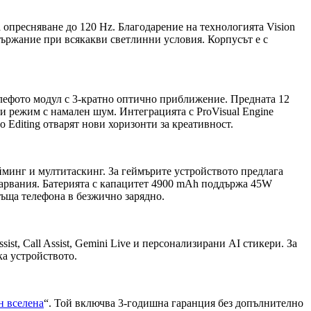
пресняване до 120 Hz. Благодарение на технологията Vision
ъдържание при всякакви светлинни условия. Корпусът е с
лефото модул с 3-кратно оптично приближение. Предната 12
и режим с намален шум. Интеграцията с ProVisual Engine
o Editing отварят нови хоризонти за креативност.
ейминг и мултитаскинг. За геймърите устройството предлага
варвания. Батерията с капацитет 4900 mAh поддържа 45W
ръща телефона в безжично зарядно.
sist, Call Assist, Gemini Live и персонализирани AI стикери. За
ка устройството.
 вселена
“. Той включва 3-годишна гаранция без допълнително