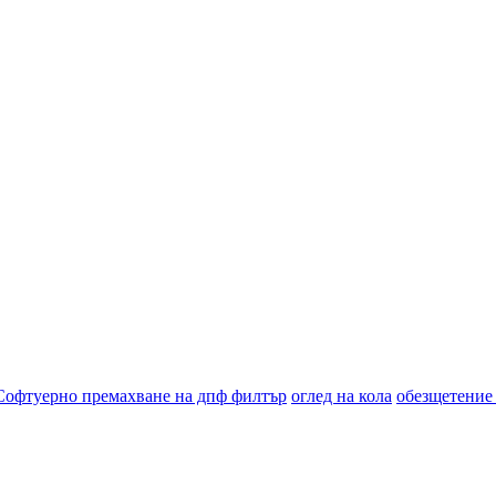
Софтуерно премахване на дпф филтър
оглед на кола
обезщетение