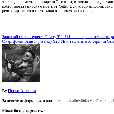
заплащане, вместо стандартни 2 години, възможност за дистанц
която първата вноска е поета от Yettel. Всички смартфони, зак
рециклиране носи и отстъпка при покупка на ново.
Навигация
Запознай се със серията Galaxy Tab S11: всичко, което можеш 
Смартфонът Samsung Galaxy S25 FE и таблетите от серията Gala
By
Петър Ангелов
За повече информация и контакт: https://allmylinks.com/petarange
Може би ще харесате..