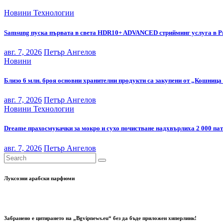
Новини
Технологии
Samsung пуска първата в света HDR10+ ADVANCED стрийминг услуга в P
авг. 7, 2026
Петър Ангелов
Новини
Близо 6 млн. броя основни хранителни продукти са закупени от „Кошница 
авг. 7, 2026
Петър Ангелов
Новини
Технологии
Dreame прахосмукачки за мокро и сухо почистване надхвърлиха 2 000 па
авг. 7, 2026
Петър Ангелов
Луксозни арабски парфюми
Забранено е цитирането на „Bgvipnews.eu“ без да бъде приложен хиперлинк!