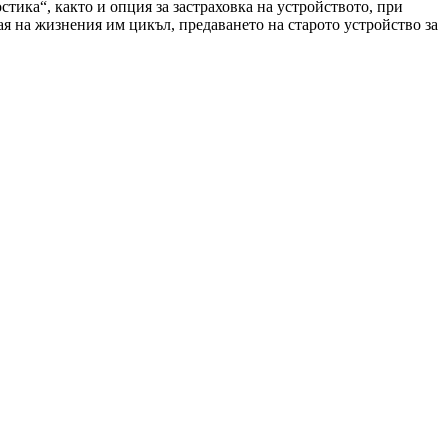
тика“, както и опция за застраховка на устройството, при
рая на жизнения им цикъл, предаването на старото устройство за