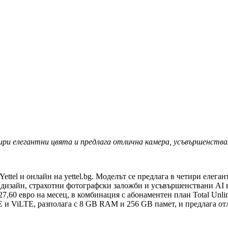
ри елегантни цвята и предлага
отлична камера, усъвършенстван
ettel и онлайн на yettel.bg. Моделът се предлага в четири елега
 дизайн, страхотни фотографски заложби и усъвършенствани AI 
/ 27,60 евро на месец, в комбинация с абонаментен план Total Unli
E и ViLTE, разполага с 8 GB RAM и 256 GB памет, и предлага о