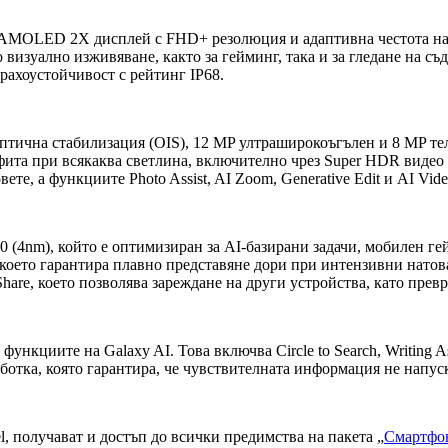
 AMOLED 2X дисплей с FHD+ резолюция и адаптивна честота на о
визуално изживяване, както за гейминг, така и за гледане на с
 прахоустойчивост с рейтинг IP68.
птична стабилизация (OIS), 12 MP ултраширокоъгълен и 8 MP те
фита при всякаква светлина, включително чрез Super HDR видео 
е, а функциите Photo Assist, AI Zoom, Generative Edit и AI Vide
0 (4nm), който е оптимизиран за AI-базирани задачи, мобилен г
, което гарантира плавно представяне дори при интензивни нато
hare, което позволява зареждане на други устройства, като прев
функциите на Galaxy AI. Това включва Circle to Search, Writing As
ботка, която гарантира, че чувствителната информация не напус
l, получават и достъп до всички предимства на пакета „
Смартфон