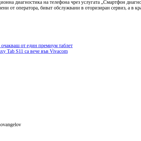
ионна диагностика на телефона чрез услугата „Смартфон диагнос
упени от оператора, биват обслужвани в оторизиран сервиз, а в к
да очакваш от един премиум таблет
xy Tab S11 са вече във Vivacom
lovangelov