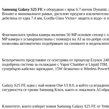
Samsung Galaxy S25 FE
е оборудван с ярък 6.7-инчов Dynamic
Booster и минималните рамки, дисплеят предлага изключително 
дебелина от едва 7.4 мм, Gorilla Glass Victus+ защита и водо- и
Флагманската тройна камера включва 50 MP основен сензор с о
MP камера е усъвършенствана с помощта на AI за по-добри сел
позволява автоматично подобряване на снимките и видеоклиповет
Безупречното представяне се осигурява от процесор Exynos 240
подобрена система за охлаждане с Vapor Chamber и Liquid TIM
супербързо кабелно зареждане, 15W безжично и Wireless PowerS
Galaxy S25 FE идва с най-новия One UI 8.0, в който са вградени 
сигурността се грижи Samsung Knox, както и локалната AI обра
Клиентите, които изберат новия Samsung Galaxy S25 FE от Yette