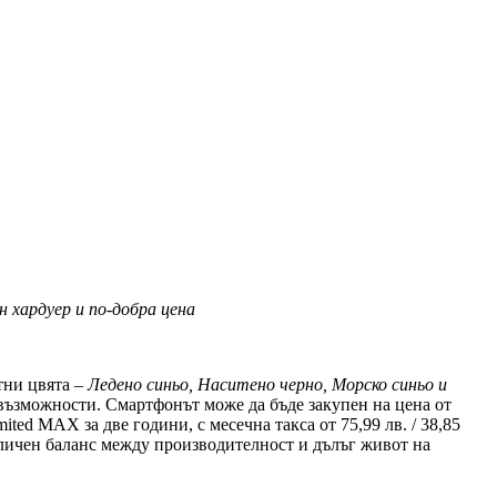
 хардуер и по-добра цена
нтни цвята –
Ледено синьо, Наситено черно, Морско синьо и
възможности. Смартфонът може да бъде закупен на цена от
mited MAX за две години, с месечна такса от 75,99 лв. / 38,85
тличен баланс между производителност и дълъг живот на