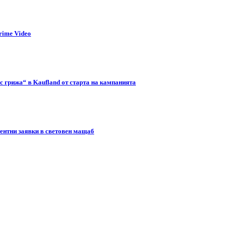
rime Video
с грижа“ в Kaufland от старта на кампанията
тентни заявки в световен мащаб