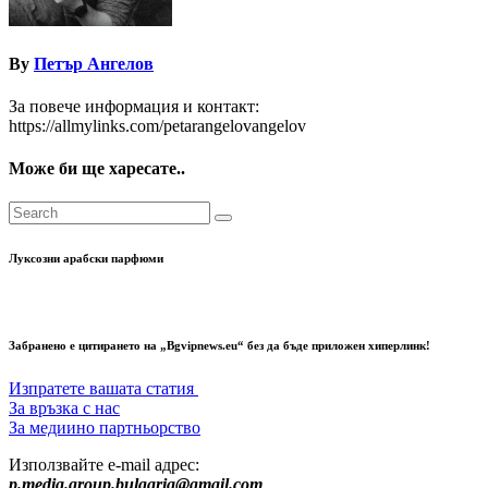
By
Петър Ангелов
За повече информация и контакт:
https://allmylinks.com/petarangelovangelov
Може би ще харесате..
Луксозни арабски парфюми
Забранено е цитирането на „Bgvipnews.eu“ без да бъде приложен хиперлинк!
Изпратете вашата статия
За връзка с нас
За медиино партньорство
Използвайте e-mail адрес:
p.media.group.bulgaria@gmail.com