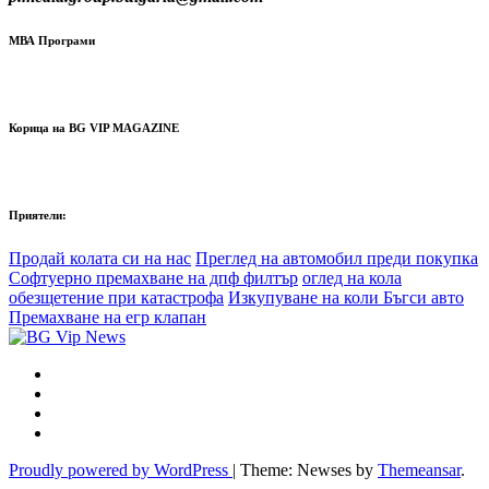
МВА Програми
Корица на BG VIP MAGAZINE
Приятели:
Продай колата си на нас
Преглед на автомобил преди покупка
Софтуерно премахване на дпф филтър
оглед на кола
обезщетение при катастрофа
Изкупуване на коли Бъгси авто
Премахване на егр клапан
Proudly powered by WordPress
|
Theme: Newses by
Themeansar
.