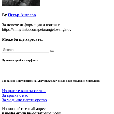
By
Петър Ангелов
За повече информация и контакт:
https://allmylinks.com/petarangelovangelov
Може би ще харесате..
Луксозни арабски парфюми
Забранено е цитирането на „Bgvipnews.eu“ без да бъде приложен хиперлинк!
Изпратете вашата статия
За връзка с нас
За медиино партньорство
Използвайте e-mail адрес:
p.media.group.bulgaria@gmail.com