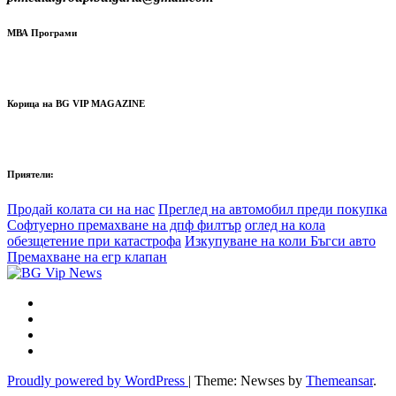
МВА Програми
Корица на BG VIP MAGAZINE
Приятели:
Продай колата си на нас
Преглед на автомобил преди покупка
Софтуерно премахване на дпф филтър
оглед на кола
обезщетение при катастрофа
Изкупуване на коли Бъгси авто
Премахване на егр клапан
Proudly powered by WordPress
|
Theme: Newses by
Themeansar
.