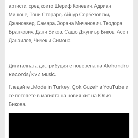
артисти, сред които Шериф Коневич, Адриан
Минюне, Тони Стораро, Айнур Сербезовски,
Джансевер, Самара, Зорана Мичанович, Теодора
Бранкович, Дани Биков, Сашо Джуниър Биков, Асен
Данаилов, Чичек и Симона.
Дигиталната дистрибуция е поверена на Alehandro
Records/KVZ Music.
Гледайте „Made in Turkey, Çok Güzel“ в YouTube и
се потопете в магията на новия хит на Юлия
Бикова.