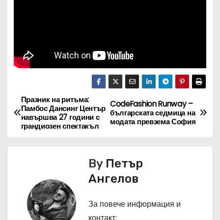
Празник на ритъма:
Н
CodeFashion Runway –
Памбос Дансинг Център
българската седмица на
навършва 27 години с
а
модата превзема София
грандиозен спектакъл
в
By
Петър
и
Ангелов
г
За повече информация и
а
контакт: