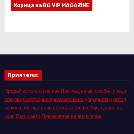
Корица на BG VIP MAGAZINE
Приятели:
Продай колата си на нас
Преглед на автомобил преди
покупка
Софтуерно премахване на дпф филтър
оглед
на кола
обезщетение при катастрофа
Изкупуване на
коли Бъгси авто
Премахване на егр клапан