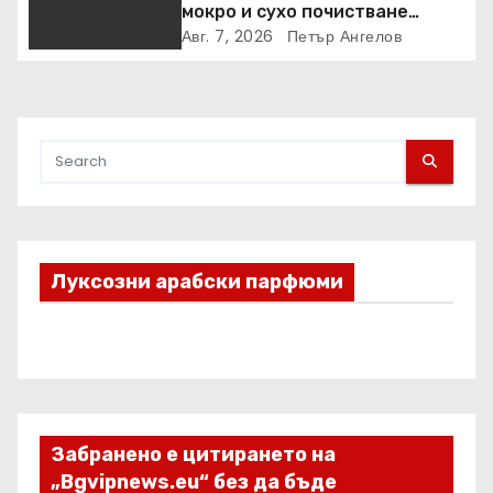
мокро и сухо почистване
надхвърлиха 2 000 патентни
Авг. 7, 2026
Петър Ангелов
заявки в световен мащаб
Луксозни арабски парфюми
Забранено е цитирането на
„Bgvipnews.eu“ без да бъде