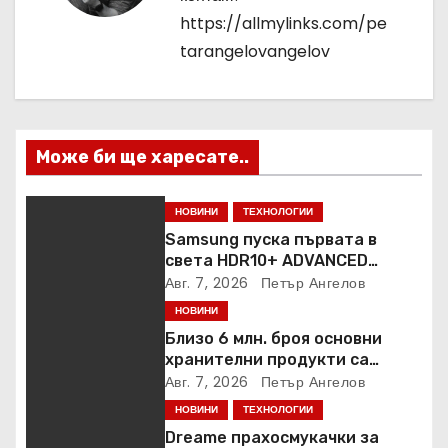
ц
https://allmylinks.com/pe
tarangelovangelov
и
я
Може би ще харесате..
НОВИНИ
ТЕХНОЛОГИИ
Samsung пуска първата в
света HDR10+ ADVANCED
стрийминг услуга в Prime
Авг. 7, 2026
Петър Ангелов
Video
НОВИНИ
Близо 6 млн. броя основни
хранителни продукти са
закупени от „Кошница с
Авг. 7, 2026
Петър Ангелов
грижа“ в Kaufland от старта на
НОВИНИ
ТЕХНОЛОГИИ
кампанията
Dreame прахосмукачки за