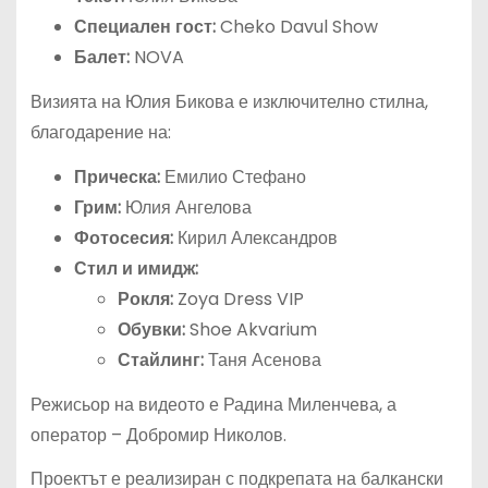
Специален гост:
Cheko Davul Show
Балет:
NOVA
Визията на Юлия Бикова е изключително стилна,
благодарение на:
Прическа:
Емилио Стефано
Грим:
Юлия Ангелова
Фотосесия:
Кирил Александров
Стил и имидж:
Рокля:
Zoya Dress VIP
Обувки:
Shoe Akvarium
Стайлинг:
Таня Асенова
Режисьор на видеото е Радина Миленчева, а
оператор – Добромир Николов.
Проектът е реализиран с подкрепата на балкански