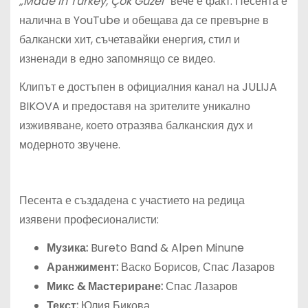
„Made in Turkey, Çok Güzel“
вече е факт. Песента е
налична в YouTube и обещава да се превърне в
балкански хит, съчетавайки енергия, стил и
изненади в едно запомнящо се видео.
Клипът е достъпен в официалния канал на JULIJA
BIKOVA и предоставя на зрителите уникално
изживяване, което отразява балканския дух и
модерното звучене.
Песента е създадена с участието на редица
изявени професионалисти:
Музика:
Bureto Band & Alpen Minune
Аранжимент:
Васко Борисов, Спас Лазаров
Микс & Мастериране:
Спас Лазаров
Текст:
Юлия Бикова