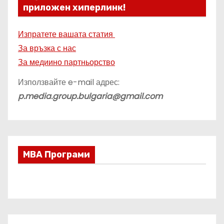
приложен хиперлинк!
Изпратете вашата статия
За връзка с нас
За медиино партньорство
Използвайте e-mail адрес:
p.media.group.bulgaria@gmail.com
МВА Програми