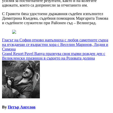
усилия за постигнатите резултати, както и на колегите
адвокати, които са допринесли за отчитанито им.
С Грамоти бяха удостоени държавния съдебен изпълнител
Димитрина Къндева, съдебния помощник Маргарита Томова
и съдебните служители при Районен съд – Велинград.
Навигация
Гласът на София отново напълниха с любов самотните сърца
на нуждаещи се възрастни хора с Веселин Маринов, Лидия и
Симона
Grand Resort Pavel Banya празнува своя първи рожден ден с
Великденски празници в сърцето на Розовата долина
By
Петър Ангелов