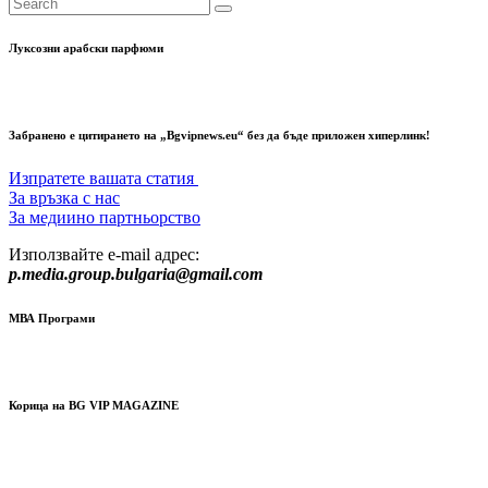
Луксозни арабски парфюми
Забранено е цитирането на „Bgvipnews.eu“ без да бъде приложен хиперлинк!
Изпратете вашата статия
За връзка с нас
За медиино партньорство
Използвайте e-mail адрес:
p.media.group.bulgaria@gmail.com
МВА Програми
Корица на BG VIP MAGAZINE