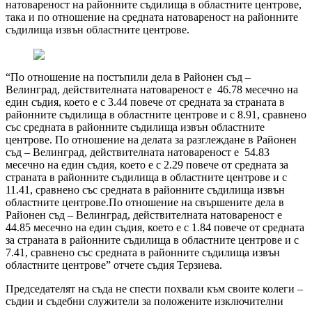
натовареност на районните съдилища в областните центрове,
така и по отношение на средната натовареност на районните
съдилища извън областните центрове.
“По отношение на постъпили дела в Районен съд –
Велинград, действителната натовареност е 46.78 месечно на
един съдия, което е с 3.44 повече от средната за страната в
районните съдилища в областните центрове и с 8.91, сравнено
със средната в районните съдилища извън областните
центрове. По отношение на делата за разглеждане в Районен
съд – Велинград, действителната натовареност е 54.83
месечно на един съдия, което е с 2.29 повече от средната за
страната в районните съдилища в областните центрове и с
11.41, сравнено със средната в районните съдилища извън
областните центрове.По отношение на свършените дела в
Районен съд – Велинград, действителната натовареност е
44.85 месечно на един съдия, което е с 1.84 повече от средната
за страната в районните съдилища в областните центрове и с
7.41, сравнено със средната в районните съдилища извън
областните центрове” отчете съдия Терзиева.
Председателят на съда не спести похвали към своите колеги –
съдии и съдебни служители за положените изключителни