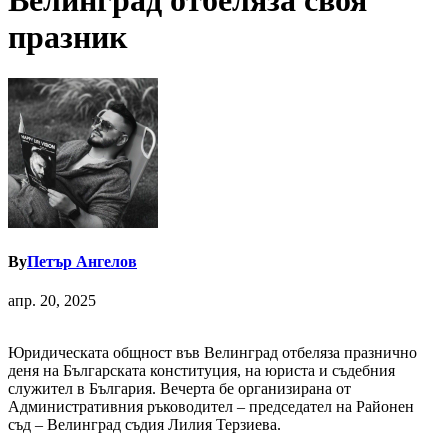
Велинград отбеляза своя
празник
By
Петър Ангелов
апр. 20, 2025
Юридическата общност във Велинград отбеляза празнично
деня на Българската конституция, на юриста и съдебния
служител в България. Вечерта бе организирана от
Административния ръководител – председател на Районен
съд – Велинград съдия Лилия Терзиева.