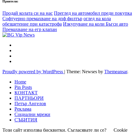
Приятели:
Продай колата си на нас
Преглед на автомобил преди покупка
Софтуерно премахване на дпф филтър
оглед на кола
обезщетение при катастрофа
Изкупуване на коли Бъгси авто
Премахване на егр клапан
Proudly powered by WordPress
|
Theme: Newses by
Themeansar
.
Home
Pin Posts
КОНТАКТ
ПАРТНЬОРИ
Петър Ангелов
Реклама
Социални мрежи
СЪБИТИЯ
Този сайт използва бисквитки. Съгласявате ли се?
Cookie