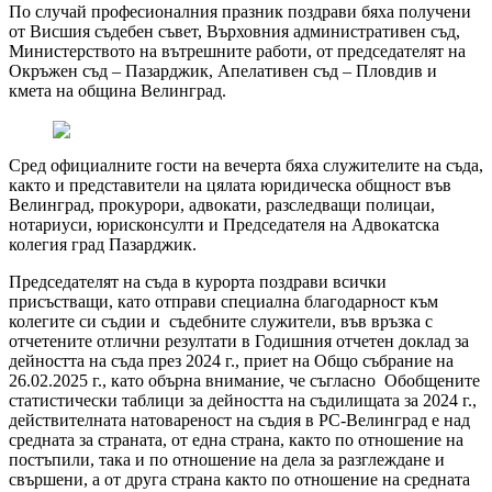
По случай професионалния празник поздрави бяха получени
от Висшия съдебен съвет, Върховния административен съд,
Министерството на вътрешните работи, от председателят на
Окръжен съд – Пазарджик, Апелативен съд – Пловдив и
кмета на община Велинград.
Сред официалните гости на вечерта бяха служителите на съда,
както и представители на цялата юридическа общност във
Велинград, прокурори, адвокати, разследващи полицаи,
нотариуси, юрисконсулти и Председателя на Адвокатска
колегия град Пазарджик.
Председателят на съда в курорта поздрави всички
присъстващи, като отправи специална благодарност към
колегите си съдии и съдебните служители, във връзка с
отчетените отлични резултати в Годишния отчетен доклад за
дейността на съда през 2024 г., приет на Общо събрание на
26.02.2025 г., като обърна внимание, че съгласно Обобщените
статистически таблици за дейността на съдилищата за 2024 г.,
действителната натовареност на съдия в РС-Велинград е над
средната за страната, от една страна, както по отношение на
постъпили, така и по отношение на дела за разглеждане и
свършени, а от друга страна както по отношение на средната