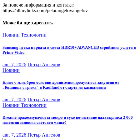
За повече информация и контакт:
https://allmylinks.com/petarangelovangelov
Може би ще харесате..
Новини
Технологии
Samsung пуска първата в света HDR10+ ADVANCED стрийминг услуга в
Prime Video
авг. 7, 2026
Петър Ангелов
Новини
Близо 6 млн. броя основни хранителни продукти са закупени от
„Кошница с грижа“ в Kaufland от старта на кампанията
авг. 7, 2026
Петър Ангелов
Новини
Технологии
Dreame прахосмукачки за мокро и сухо почистване надхвърлиха 2 000
патентни заявки в световен мащаб
авг. 7, 2026
Петър Ангелов