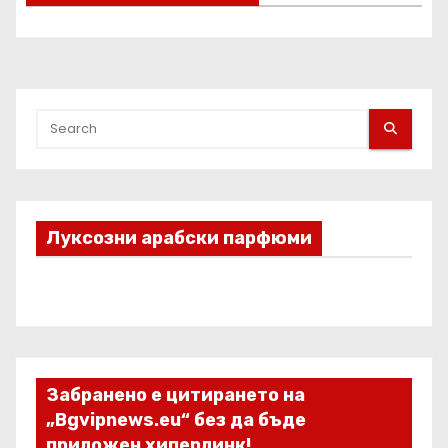
Луксозни арабски парфюми
Забранено е цитирането на
„Bgvipnews.eu“ без да бъде
приложен хиперлинк!