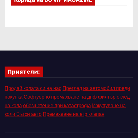
Корица на BG VIP MAGAZINE
Приятели:
Продай колата си на нас
Преглед на автомобил преди
покупка
Софтуерно премахване на дпф филтър
оглед
на кола
обезщетение при катастрофа
Изкупуване на
коли Бъгси авто
Премахване на егр клапан