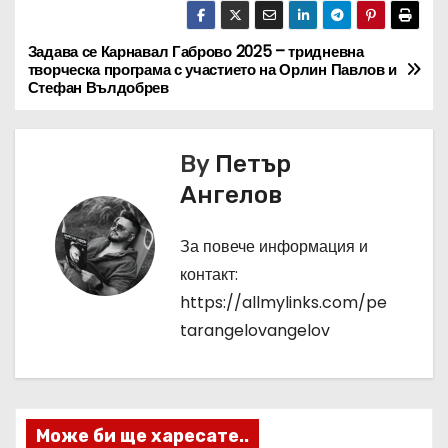
Задава се Карнавал Габрово 2025 – тридневна
Н
творческа програма с участието на Орлин Павлов и
Стефан Вълдобрев
а
в
By
Петър
и
Ангелов
г
За повече информация и
а
контакт:
https://allmylinks.com/pe
ц
tarangelovangelov
и
я
Може би ще харесате..