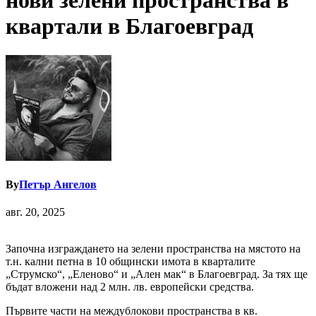
нови зелени пространства в
квартали в Благоевград
By
Петър Ангелов
авг. 20, 2025
Започна изграждането на зелени пространства на мястото на
т.н. кални петна в 10 общински имота в кварталите
„Струмско“, „Еленово“ и „Ален мак“ в Благоевград. За тях ще
бъдат вложени над 2 млн. лв. европейски средства.
Първите части на междублокови пространства в кв.