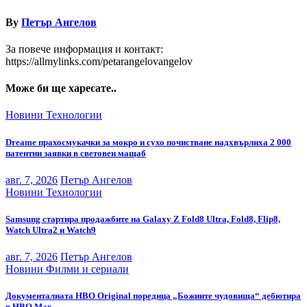
By
Петър Ангелов
За повече информация и контакт:
https://allmylinks.com/petarangelovangelov
Може би ще харесате..
Новини
Технологии
Dreame прахосмукачки за мокро и сухо почистване надхвърлиха 2 000
патентни заявки в световен мащаб
авг. 7, 2026
Петър Ангелов
Новини
Технологии
Samsung стартира продажбите на Galaxy Z Fold8 Ultra, Fold8, Flip8,
Watch Ultra2 и Watch9
авг. 7, 2026
Петър Ангелов
Новини
Филми и сериали
Документалната HBO Original поредица „Божиите чудовища“ дебютира
в HBO Max