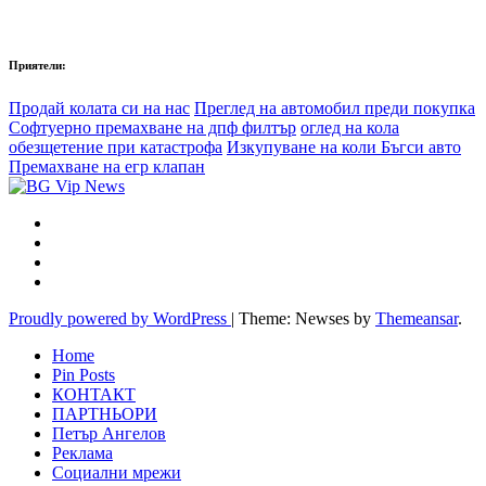
Приятели:
Продай колата си на нас
Преглед на автомобил преди покупка
Софтуерно премахване на дпф филтър
оглед на кола
обезщетение при катастрофа
Изкупуване на коли Бъгси авто
Премахване на егр клапан
Proudly powered by WordPress
|
Theme: Newses by
Themeansar
.
Home
Pin Posts
КОНТАКТ
ПАРТНЬОРИ
Петър Ангелов
Реклама
Социални мрежи