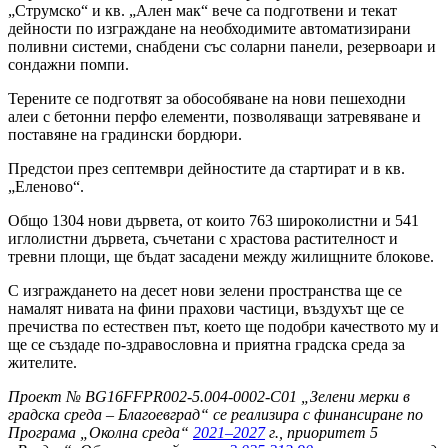
„Струмско“ и кв. „Ален мак“ вече са подготвени и текат
дейности по изграждане на необходимите автоматизирани
поливни системи, снабдени със соларни панели, резервоари и
сондажни помпи.
Терените се подготвят за обособяване на нови пешеходни
алеи с бетонни перфо елементи, позволяващи затревяване и
поставяне на градински бордюри.
Предстои през септември дейностите да стартират и в кв.
„Еленово“.
Общо 1304 нови дървета, от които 763 широколистни и 541
иглолистни дървета, съчетани с храстова растителност и
тревни площи, ще бъдат засадени между жилищните блокове.
С изграждането на десет нови зелени пространства ще се
намалят нивата на фини прахови частици, въздухът ще се
пречиства по естествен път, което ще подобри качеството му и
ще се създаде по-здравословна и приятна градска среда за
жителите.
Проект № BG16FFPR002-5.004-0002-C01 „Зелени мерки в
градска среда – Благоевград“ се реализира с финансиране по
Програма „Околна среда“
2021–2027
г., приоритет 5