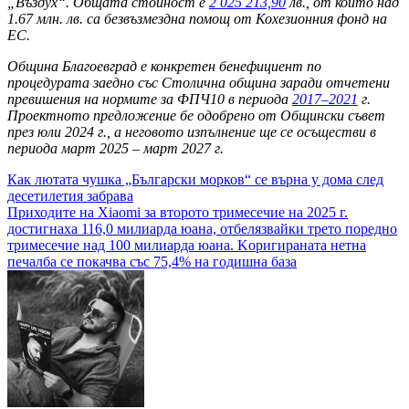
„Въздух“. Общата стойност е
2 025 213,90
лв., от които над
1.67 млн. лв. са безвъзмездна помощ от Кохезионния фонд на
ЕС.
Община Благоевград е конкретен бенефициент по
процедурата заедно със Столична община заради отчетени
превишения на нормите за ФПЧ10 в периода
2017–2021
г.
Проектното предложение бе одобрено от Общински съвет
през юли 2024 г., а неговото изпълнение ще се осъществи в
периода март 2025 – март 2027 г.
Навигация
Как лютата чушка „Български морков“ се върна у дома след
десетилетия забрава
Приходите на Xiaomi за второто тримесечие на 2025 г.
достигнаха 116,0 милиарда юана, отбелязвайки трето поредно
тримесечие над 100 милиарда юана. Kоригираната нетна
печалба се покачва със 75,4% на годишна база