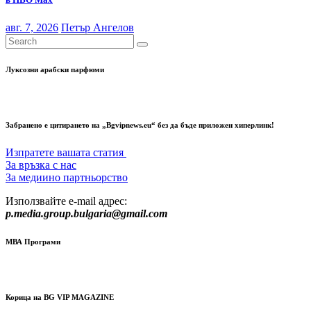
авг. 7, 2026
Петър Ангелов
Луксозни арабски парфюми
Забранено е цитирането на „Bgvipnews.eu“ без да бъде приложен хиперлинк!
Изпратете вашата статия
За връзка с нас
За медиино партньорство
Използвайте e-mail адрес:
p.media.group.bulgaria@gmail.com
МВА Програми
Корица на BG VIP MAGAZINE