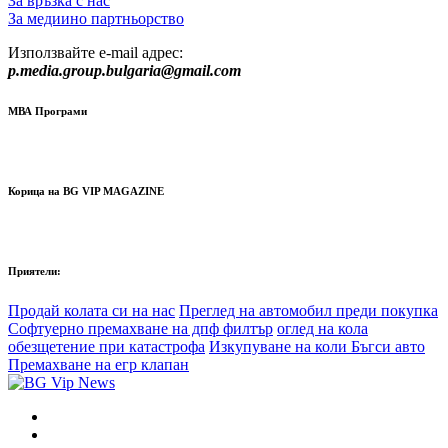
За връзка с нас
За медиино партньорство
Използвайте e-mail адрес:
p.media.group.bulgaria@gmail.com
МВА Програми
Корица на BG VIP MAGAZINE
Приятели:
Продай колата си на нас
Преглед на автомобил преди покупка
Софтуерно премахване на дпф филтър
оглед на кола
обезщетение при катастрофа
Изкупуване на коли Бъгси авто
Премахване на егр клапан