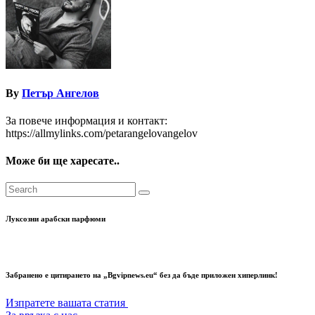
By
Петър Ангелов
За повече информация и контакт:
https://allmylinks.com/petarangelovangelov
Може би ще харесате..
Луксозни арабски парфюми
Забранено е цитирането на „Bgvipnews.eu“ без да бъде приложен хиперлинк!
Изпратете вашата статия