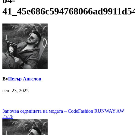
04-
41_45e686c594768066ad9911d5
By
Петър Ангелов
сеп. 23, 2025
Навигация
Започва седмицата на модата – CodeFashion RUNWAY AW
25/26