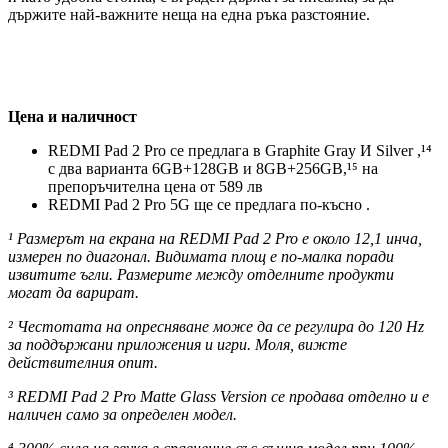
държите най-важните неща на една ръка разстояние.
Цена и наличност
REDMI Pad 2 Pro се предлага в Graphite Gray И Silver ,¹⁴
с два варианта 6GB+128GB и 8GB+256GB,¹⁵ на
препоръчителна цена от 589 лв
REDMI Pad 2 Pro 5G ще се предлага по-късно .
¹ Размерът на екрана на REDMI Pad 2 Pro е около 12,1 инча,
измерен по диагонал. Видимата площ е по-малка поради
извитите ъгли. Размерите между отделните продукти
могат да варират.
² Честотата на опресняване може да се регулира до 120 Hz
за поддържани приложения и игри. Моля, вижте
действителния опит.
³ REDMI Pad 2 Pro Matte Glass Version се продава отделно и е
наличен само за определен модел.