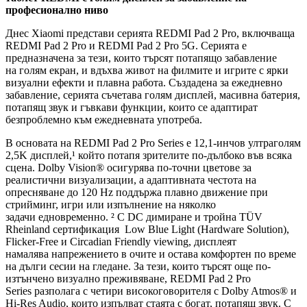
професионално ниво
Днес Xiaomi представи серията REDMI Pad 2 Pro, включваща
REDMI Pad 2 Pro и REDMI Pad 2 Pro 5G. Серията е
предназначена за тези, които търсят потапящо забавление
на голям екран, и вдъхва живот на филмите и игрите с ярки
визуални ефекти и плавна работа. Създадена за ежедневно
забавление, серията съчетава голям дисплей, масивна батерия,
потапящ звук и гъвкави функции, които се адаптират
безпроблемно към ежедневната употреба.
В основата на REDMI Pad 2 Pro Series е 12,1-инчов ултраголям
2,5K дисплей,¹ който потапя зрителите по-дълбоко във всяка
сцена. Dolby Vision® осигурява по-точни цветове за
реалистични визуализации, а адаптивната честота на
опресняване до 120 Hz поддържа плавно движение при
стрийминг, игри или изпълнение на няколко
задачи едновременно. ² С DC димиране и тройна TÜV
Rheinland сертификация Low Blue Light (Hardware Solution),
Flicker-Free и Circadian Friendly viewing, дисплеят
намалява напрежението в очите и остава комфортен по време
на дълги сесии на гледане. За тези, които търсят още по-
изтънчено визуално преживяване, REDMI Pad 2 Pro
Series разполага с четири високоговорителя с Dolby Atmos® и
Hi-Res Audio, които изпълват стаята с богат, потапящ звук. С