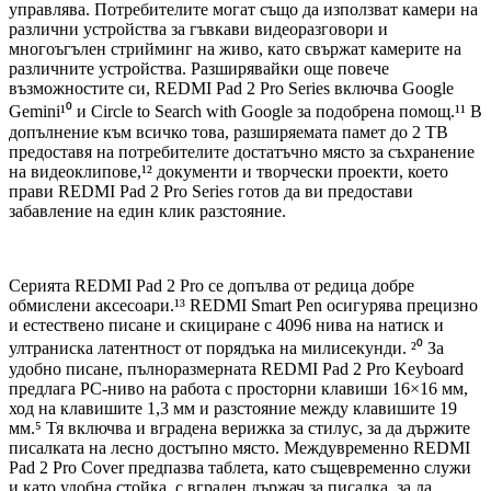
управлява. Потребителите могат също да използват камери на
различни устройства за гъвкави видеоразговори и
многоъгълен стрийминг на живо, като свържат камерите на
различните устройства. Разширявайки още повече
възможностите си, REDMI Pad 2 Pro Series включва Google
Gemini¹⁰ и Circle to Search with Google за подобрена помощ.¹¹ В
допълнение към всичко това, разширяемата памет до 2 TB
предоставя на потребителите достатъчно място за съхранение
на видеоклипове,¹² документи и творчески проекти, което
прави REDMI Pad 2 Pro Series готов да ви предостави
забавление на един клик разстояние.
Серията REDMI Pad 2 Pro се допълва от редица добре
обмислени аксесоари.¹³ REDMI Smart Pen осигурява прецизно
и естествено писане и скициране с 4096 нива на натиск и
ултраниска латентност от порядъка на милисекунди. ²⁰ За
удобно писане, пълноразмерната REDMI Pad 2 Pro Keyboard
предлага PC-ниво на работа с просторни клавиши 16×16 мм,
ход на клавишите 1,3 мм и разстояние между клавишите 19
мм.⁵ Тя включва и вградена верижка за стилус, за да държите
писалката на лесно достъпно място. Междувременно REDMI
Pad 2 Pro Cover предпазва таблета, като същевременно служи
и като удобна стойка, с вграден държач за писалка, за да