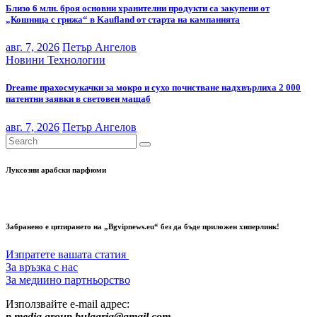
Близо 6 млн. броя основни хранителни продукти са закупени от
„Кошница с грижа“ в Kaufland от старта на кампанията
авг. 7, 2026
Петър Ангелов
Новини
Технологии
Dreame прахосмукачки за мокро и сухо почистване надхвърлиха 2 000
патентни заявки в световен мащаб
авг. 7, 2026
Петър Ангелов
Луксозни арабски парфюми
Забранено е цитирането на „Bgvipnews.eu“ без да бъде приложен хиперлинк!
Изпратете вашата статия
За връзка с нас
За медиино партньорство
Използвайте e-mail адрес:
p.media.group.bulgaria@gmail.com