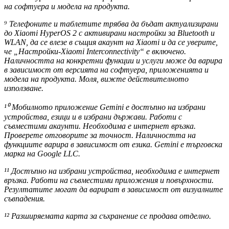
на софтуера и модела на продукта.
⁹ Телефоните и таблетите трябва да бъдат актуализирани
до Xiaomi HyperOS 2 с активирани настройки за Bluetooth и
WLAN, да се влезе в същия акаунт на Xiaomi и да се уверите,
че „Настройки-Xiaomi Interconnectivity“ е включено.
Наличността на конкретни функции и услуги може да варира
в зависимост от версията на софтуера, приложенията и
модела на продукта. Моля, вижте действителното
използване.
¹⁰ Мобилното приложение Gemini е достъпно на избрани
устройства, езици и в избрани държави. Работи с
съвместими акаунти. Необходима е интернет връзка.
Проверете отговорите за точност. Наличността на
функциите варира в зависимост от езика. Gemini е търговска
марка на Google LLC.
¹¹ Достъпно на избрани устройства, необходима е интернет
връзка. Работи на съвместими приложения и повърхности.
Резултатите могат да варират в зависимост от визуалните
съвпадения.
¹² Разширяемата карта за съхранение се продава отделно.