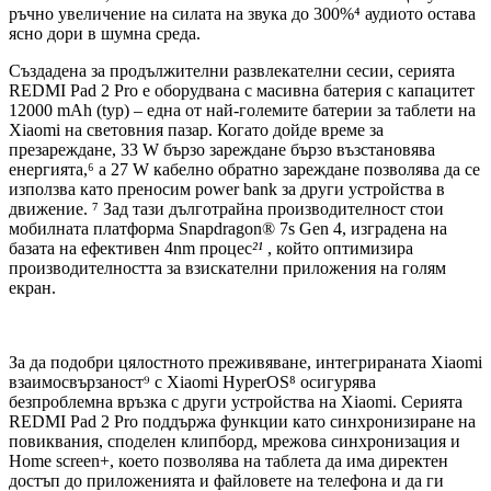
ръчно увеличение на силата на звука до 300%⁴ аудиото остава
ясно дори в шумна среда.
Създадена за продължителни развлекателни сесии, серията
REDMI Pad 2 Pro е оборудвана с масивна батерия с капацитет
12000 mAh (typ) – една от най-големите батерии за таблети на
Xiaomi на световния пазар. Когато дойде време за
презареждане, 33 W бързо зареждане бързо възстановява
енергията,⁶ а 27 W кабелно обратно зареждане позволява да се
използва като преносим power bank за други устройства в
движение. ⁷ Зад тази дълготрайна производителност стои
мобилната платформа Snapdragon® 7s Gen 4, изградена на
базата на ефективен 4nm процес
²¹
, който оптимизира
производителността за взискателни приложения на голям
екран.
За да подобри цялостното преживяване, интегрираната Xiaomi
взаимосвързаност⁹ с Xiaomi HyperOS⁸ осигурява
безпроблемна връзка с други устройства на Xiaomi. Серията
REDMI Pad 2 Pro поддържа функции като синхронизиране на
повиквания, споделен клипборд, мрежова синхронизация и
Home screen+, което позволява на таблета да има директен
достъп до приложенията и файловете на телефона и да ги