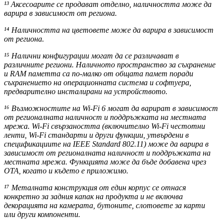
¹³ Аксесоарите се продават отделно, наличността може да
варира в зависимост от региона.
¹⁴ Наличността на цветовете може да варира в зависимост
от региона.
¹⁵ Налични конфигурации могат да се различават в
различните региони. Наличното пространство за съхранение
и RAM паметта са по-малко от общата памет поради
съхранението на операционната система и софтуера,
предварително инсталирани на устройството.
¹⁶ Възможностите на Wi-Fi 6 могат да варират в зависимост
от регионалната наличност и поддръжката на местната
мрежа. Wi-Fi свързаността (включително Wi-Fi честотни
ленти, Wi-Fi стандарти и други функции, утвърдени в
спецификациите на IEEE Standard 802.11) може да варира в
зависимост от регионалната наличност и поддръжката на
местната мрежа. Функцията може да бъде добавена чрез
OTA, когато и където е приложимо.
¹⁷ Металната конструкция от един корпус се отнася
конкретно за задния капак на продукта и не включва
декорацията на камерата, бутоните, слотовете за карти
или други компоненти.