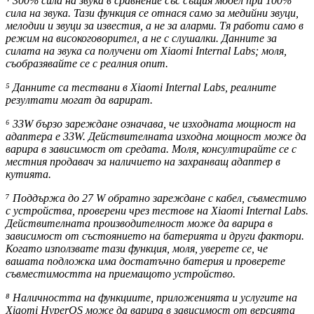
⁴ 300% сила на звука в сравнение със същия модел при 100%
сила на звука. Тази функция се отнася само за медийни звуци,
мелодии и звуци за известия, а не за аларми. Тя работи само в
режим на високоговорител, а не с слушалки. Данните за
силата на звука са получени от Xiaomi Internal Labs; моля,
съобразявайте се с реалния опит.
⁵ Данните са тествани в Xiaomi Internal Labs, реалните
резултати могат да варират.
⁶ 33W бързо зареждане означава, че изходната мощност на
адаптера е 33W. Действителната изходна мощност може да
варира в зависимост от средата. Моля, консултирайте се с
местния продавач за наличието на захранващ адаптер в
кутията.
⁷ Поддържа до 27 W обратно зареждане с кабел, съвместимо
с устройства, проверени чрез тестове на Xiaomi Internal Labs.
Действителната производителност може да варира в
зависимост от състоянието на батерията и други фактори.
Когато използвате тази функция, моля, уверете се, че
вашата подложка има достатъчно батерия и проверете
съвместимостта на приемащото устройство.
⁸ Наличността на функциите, приложенията и услугите на
Xiaomi HyperOS може да варира в зависимост от версията