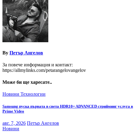
By
Петър Ангелов
За повече информация и контакт:
https://allmylinks.com/petarangelovangelov
Може би ще харесате..
Новини
Технологии
Samsung пуска първата в света HDR10+ ADVANCED стрийминг услуга в
Prime Video
авг. 7, 2026
Петър Ангелов
Новини