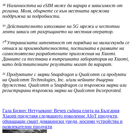
¹⁸ Наличността на eSIM може да варира в зависимост от
региона. Моля, обърнете се към местната мрежова
поддръжка за подробности.
¹⁹ Действителното използване на 5G мрежи и честотни
ленти зависи от разгръщането на местния оператор.
²⁰ Ултраниската латентност от порядъка на милисекунди се
отнася за производителността, постигната в рамките на
самостоятелно разработените приложения на Xiaomi.
Данните са тествани в вътрешната лаборатория на Xiaomi,
като действителните резултати могат да варират.
²¹ Продуктите с марки Snapdragon и Qualcomm са продукти
на Qualcomm Technologies, Inc. и/или нейните дъщерни
дружества. Qualcomm и Snapdragon са търговски марки или
регистрирани търговски марки на Qualcomm Incorporated.
Навигация
Гала Бизнес Нетуъркинг Вечер събира елита на България
Xiaomi представя следващото поколение AIoT продукти,
обхващащи смарт домакински уреди, носими устройства и
развлекателни продукти