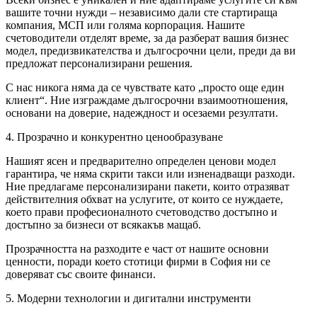
вашите точни нужди – независимо дали сте стартираща
компания, МСП или голяма корпорация. Нашите
счетоводители отделят време, за да разберат вашия бизнес
модел, предизвикателства и дългосрочни цели, преди да ви
предложат персонализирани решения.
С нас никога няма да се чувствате като „просто още един
клиент“. Ние изграждаме дългосрочни взаимоотношения,
основани на доверие, надеждност и осезаеми резултати.
4. Прозрачно и конкурентно ценообразуване
Нашият ясен и предварително определен ценови модел
гарантира, че няма скрити такси или изненадващи разходи.
Ние предлагаме персонализирани пакети, които отразяват
действителния обхват на услугите, от които се нуждаете,
което прави професионалното счетоводство достъпно и
достъпно за бизнеси от всякакъв мащаб.
Прозрачността на разходите е част от нашите основни
ценности, поради което стотици фирми в София ни се
доверяват със своите финанси.
5. Модерни технологии и дигитални инструменти