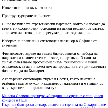
Инвестиционни възможности
Преструктуриране на бизнеса
С нас получавате стратегически партньор, който ви помага да
вземате информирани, основани на данни решения за растеж,
а не само да отговаряте на регулаторните задължения.
Изборът на правилния счетоводен партньор в София е от
значение
Финансовото здраве на вашия бизнес зависи от избора на
надежден и компетентен счетоводен партньор. В нашата
фирма съчетаваме професионализъм, технологии и лична
отдаденост, за да ви помогнем да процъфтявате в динамичната
бизнес среда на България.
Ако търсите счетоводна фирма в София, която наистина
разбира вашите нужди, надхвърля очакванията и е винаги до
вас, търсенето ви приключва тук.
Навигация
Милена Славова празнува 40 години на сцена със специален
концерт в НДК
Първият български актьор, стъпил на сценaта на Оскарите, ще