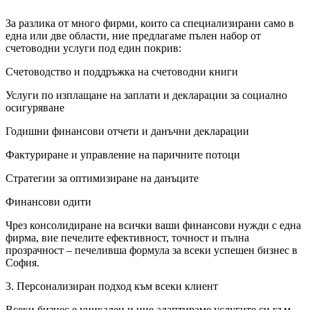
За разлика от много фирми, които са специализирани само в
една или две области, ние предлагаме пълен набор от
счетоводни услуги под един покрив:
Счетоводство и поддръжка на счетоводни книги
Услуги по изплащане на заплати и декларации за социално
осигуряване
Годишни финансови отчети и данъчни декларации
Фактуриране и управление на паричните потоци
Стратегии за оптимизиране на данъците
Финансови одити
Чрез консолидиране на всички ваши финансови нужди с една
фирма, вие печелите ефективност, точност и пълна
прозрачност – печеливша формула за всеки успешен бизнес в
София.
3. Персонализиран подход към всеки клиент
Всеки бизнес е уникален и ние адаптираме услугите си към