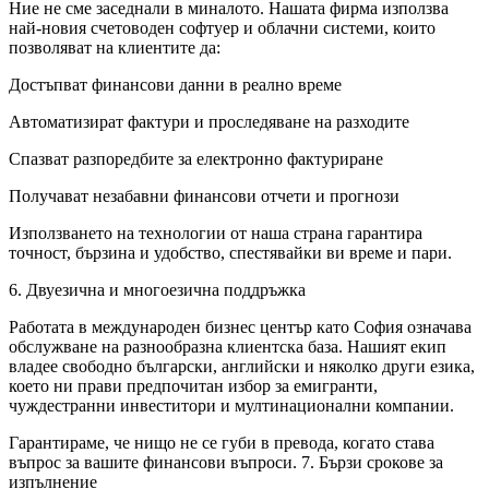
Ние не сме заседнали в миналото. Нашата фирма използва
най-новия счетоводен софтуер и облачни системи, които
позволяват на клиентите да:
Достъпват финансови данни в реално време
Автоматизират фактури и проследяване на разходите
Спазват разпоредбите за електронно фактуриране
Получават незабавни финансови отчети и прогнози
Използването на технологии от наша страна гарантира
точност, бързина и удобство, спестявайки ви време и пари.
6. Двуезична и многоезична поддръжка
Работата в международен бизнес център като София означава
обслужване на разнообразна клиентска база. Нашият екип
владее свободно български, английски и няколко други езика,
което ни прави предпочитан избор за емигранти,
чуждестранни инвеститори и мултинационални компании.
Гарантираме, че нищо не се губи в превода, когато става
въпрос за вашите финансови въпроси. 7. Бързи срокове за
изпълнение