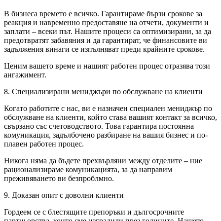
В бизнеса времето е всичко. Гарантираме бързи срокове за
реакция и навременно предоставяне на отчети, документи и
заплати – всеки път. Нашите процеси са оптимизирани, за да
предотвратят забавяния и да гарантират, че финансовите ви
задължения винаги се изпълняват преди крайните срокове.
Ценим вашето време и нашият работен процес отразява този
ангажимент.
8. Специализирани мениджъри по обслужване на клиенти
Когато работите с нас, ви е назначен специален мениджър по
обслужване на клиенти, който става вашият контакт за всичко,
свързано със счетоводството. Това гарантира постоянна
комуникация, задълбочено разбиране на вашия бизнес и по-
плавен работен процес.
Никога няма да бъдете прехвърляни между отделите – ние
рационализираме комуникацията, за да направим
преживяването ви безпроблмно.
9. Доказан опит с доволни клиенти
Гордеем се с блестящите препоръки и дългосрочните
партньорства, които сме изградили през годините. Нашето