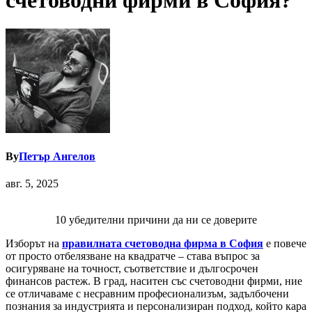
счетоводни фирми в София?
By
Петър Ангелов
авг. 5, 2025
10 убедителни причини да ни се доверите
Изборът на
правилната счетоводна фирма в София
е повече
от просто отбелязване на квадратче – става въпрос за
осигуряване на точност, съответствие и дългосрочен
финансов растеж. В град, наситен със счетоводни фирми, ние
се отличаваме с несравним професионализъм, задълбочени
познания за индустрията и персонализиран подход, който кара