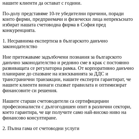
нашите клиенти да остават с години.
По-долу представяме 10-те убедителни причини, поради
които фирми, предприемачи и физически лица непрекъснато
избират нашата счетоводна фирма в София пред
конкуренцията.
1. Несравнима експертиза в българското данъчно
законодателство
Ние притежаваме задълбочени познания за българското
данъчно законодателство и редовно сме в крак с постоянно
развиващата се регулаторна рамка. От корпоративно данъчно
планиране до спазване на изискванията за ДДС и
трансгранични транзакции, нашите експерти гарантират, че
нашите клиенти винаги спазват правилата и оптимизират
финансовите си решения.
Нашите старши счетоводители са сертифицирани
професионалисти с дългогодишен опит в различни сектори,
което гарантира, че ще получите само най-високо ниво на
финансово консултиране.
2. Пълна гама от счетоводни услуги