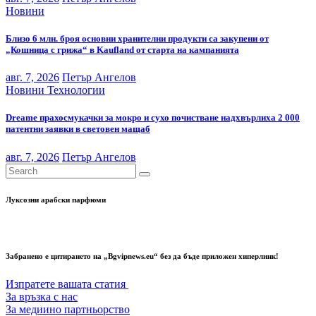
Новини
Близо 6 млн. броя основни хранителни продукти са закупени от
„Кошница с грижа“ в Kaufland от старта на кампанията
авг. 7, 2026
Петър Ангелов
Новини
Технологии
Dreame прахосмукачки за мокро и сухо почистване надхвърлиха 2 000
патентни заявки в световен мащаб
авг. 7, 2026
Петър Ангелов
Луксозни арабски парфюми
Забранено е цитирането на „Bgvipnews.eu“ без да бъде приложен хиперлинк!
Изпратете вашата статия
За връзка с нас
За медиино партньорство