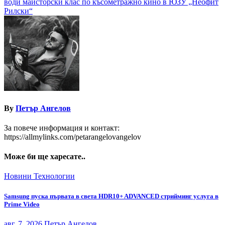
води майсторски клас по късометражно кино в ЮЗУ „Неофит
Рилски“
By
Петър Ангелов
За повече информация и контакт:
https://allmylinks.com/petarangelovangelov
Може би ще харесате..
Новини
Технологии
Samsung пуска първата в света HDR10+ ADVANCED стрийминг услуга в
Prime Video
авг. 7, 2026
Петър Ангелов