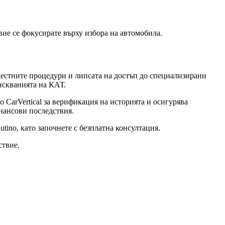
е се фокусирате върху избора на автомобила.
 местните процедури и липсата на достъп до специализирани
искванията на КАТ.
CarVertical за верификация на историята и осигурява
нансови последствия.
tino, като
започнете с безплатна консултация.
ствие.