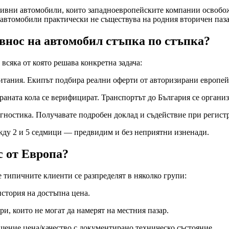
ивни автомобили, които западноевропейските компании освобожда
 автомобили практически не съществува на родния вторичен паза
внос на автомобил стъпка по стъпка?
всяка от която решава конкретна задача:
итания. Екипът подбира реални оферти от авторизирани европей
раната кола се верифицират. Транспортът до България се организ
ностика. Получавате подробен доклад и съдействие при регист
ежду 2 и 5 седмици — предвидим и без неприятни изненади.
с от Европа?
е типичните клиенти се разпределят в няколко групи:
история на достъпна цена.
ри, които не могат да намерят на местния пазар.
ение цена/качество с документирано техническо състояние.