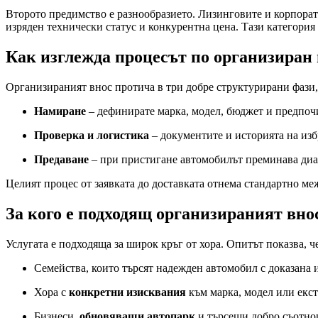
Второто предимство е разнообразието. Лизинговите и корпорат
изряден технически статус и конкурентна цена. Тази категория
Как изглежда процесът по организиран 
Организираният внос протича в три добре структурирани фази, 
Намиране
– дефинирате марка, модел, бюджет и предпоч
Проверка и логистика
– документите и историята на изб
Предаване
– при пристигане автомобилът преминава диаг
Целият процес от заявката до доставката отнема стандартно м
За кого е подходящ организираният вно
Услугата е подходяща за широк кръг от хора. Опитът показва, ч
Семейства, които търсят надежден автомобил с доказана 
Хора с
конкретни изисквания
към марка, модел или екст
Бизнеси,
обновяващи автопарк
и търсещи добро съотнош