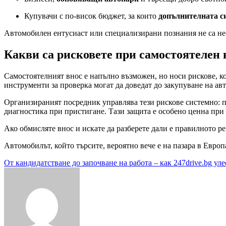
Купувачи с по-висок бюджет, за които
допълнителната с
Автомобилен ентусиаст или специализирани познания не са не
Какви са рисковете при самостоятелен 
Самостоятелният внос е напълно възможен, но носи рискове, ко
инструменти за проверка могат да доведат до закупуване на а
Организираният посредник управлява тези рискове системно: п
диагностика при пристигане. Тази защита е особено ценна при
Ако обмисляте внос и искате да разберете дали е правилното р
Автомобилът, който търсите, вероятно вече е на пазара в Европ
Навигация
От кандидатстване до започване на работа – как 247drive.bg ул