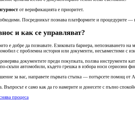
игурност
от верификацията е приоритет.
обходими. Посредникът познава платформите и процедурите — ви
внос и как се управляват?
ито е добре да познавате. Езиковата бариера, непознаването на
втомобил с проблемна история или документи, несъвместими с из
роверява документите преди покупката, ползва инструменти като 
 по-скъпи автомобили, където грешка в избора носи сериозни фи
ешение за вас, направете първата стъпка — потърсете
помощ от Au
а. Въпросът е само как да го намерите и донесете с пълно спокой
еснява процеса