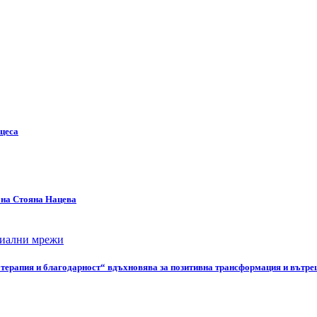
оцеса
а на Стояна Нацева
иални мрежи
т терапия и благодарност“ вдъхновява за позитивна трансформация и вътр