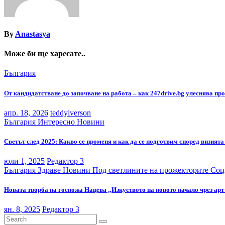
By
Anastasya
Може би ще харесате..
България
От кандидатстване до започване на работа – как 247drive.bg улеснява пр
апр. 18, 2026
teddyiverson
България
Интересно
Новини
Светът след 2025: Какво се променя и как да се подготвим според визият
юли 1, 2025
Редактор 3
България
Здраве
Новини
Под светлините на прожекторите
Соц
Новата творба на госпожа Нацева „Изкуството на новото начало чрез ар
ян. 8, 2025
Редактор 3