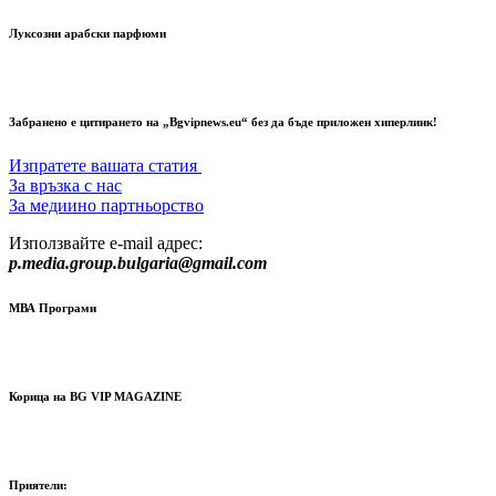
Луксозни арабски парфюми
Забранено е цитирането на „Bgvipnews.eu“ без да бъде приложен хиперлинк!
Изпратете вашата статия
За връзка с нас
За медиино партньорство
Използвайте e-mail адрес:
p.media.group.bulgaria@gmail.com
МВА Програми
Корица на BG VIP MAGAZINE
Приятели: