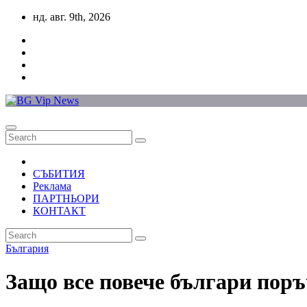
Skip
нд. авг. 9th, 2026
to
content
СЪБИТИЯ
Реклама
ПАРТНЬОРИ
КОНТАКТ
България
Защо все повече българи пор