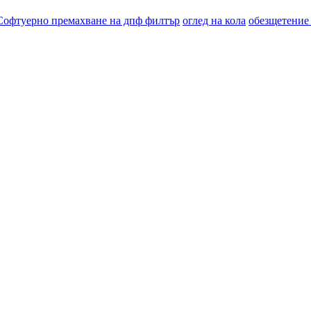
Софтуерно премахване на дпф филтър
оглед на кола
обезщетение