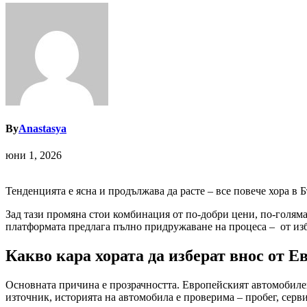
By
Anastasya
юни 1, 2026
Тенденцията е ясна и продължава да расте – все повече хора в 
Зад тази промяна стои комбинация от по-добри цени, по-голяма
платформата предлага пълно придружаване на процеса – от изб
Какво кара хората да изберат внос от Е
Основната причина е прозрачността. Европейският автомобиле
източник, историята на автомобила е проверима – пробег, серв