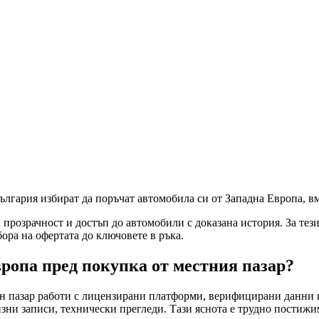
България избират да поръчат автомобила си от Западна Европа, в
 прозрачност и достъп до автомобили с доказана история. За тез
ора на офертата до ключовете в ръка.
вропа пред покупка от местния пазар?
н пазар работи с лицензирани платформи, верифицирани данни и
изни записи, технически прегледи. Тази яснота е трудно постижи