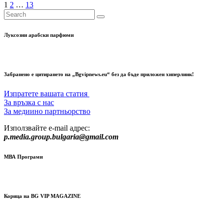
Разделяне
1
2
…
13
на
публикациите
Луксозни арабски парфюми
на
страници
Забранено е цитирането на „Bgvipnews.eu“ без да бъде приложен хиперлинк!
Изпратете вашата статия
За връзка с нас
За медиино партньорство
Използвайте e-mail адрес:
p.media.group.bulgaria@gmail.com
МВА Програми
Корица на BG VIP MAGAZINE