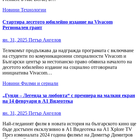
Новини
Технологии
Стартира десетото юбилейно издание на Vivacom
Регионален грант
ян. 31, 2025
Петър Ангелов
Телекомът продължава да надгражда програмата с включване
на студенти по комуникационни специалности Vivacom и
Български център за нестопанско право обявиха началото на
десетото юбилейно издание на социално отговорната
инициатива Vivacom…
Новини
Филми и сериали
„Гунди – Легенда за любовта“ с премиера на малкия екран
на 14 февруари в А1 Видеотека
ян. 31, 2025
Петър Ангелов
Най-гледаният филм в новата история на българското кино ще
бъде достъпен ексклузивно в А1 Видеотека на A1 Xplore TV
През изминалата 2024 година филмът на Димитър Димитров