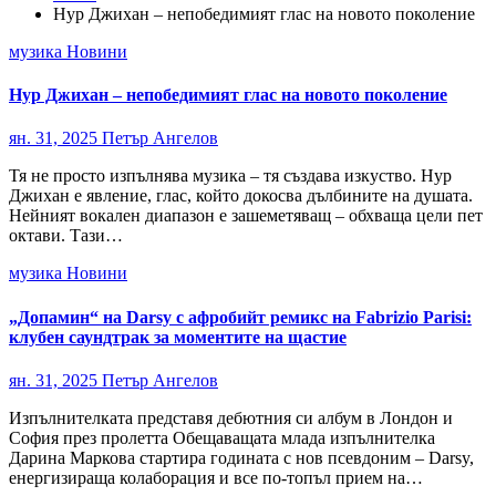
Нур Джихан – непобедимият глас на новото поколение
музика
Новини
Нур Джихан – непобедимият глас на новото поколение
ян. 31, 2025
Петър Ангелов
Тя не просто изпълнява музика – тя създава изкуство. Нур
Джихан е явление, глас, който докосва дълбините на душата.
Нейният вокален диапазон е зашеметяващ – обхваща цели пет
октави. Тази…
музика
Новини
„Допамин“ на Darsy с афробийт ремикс на Fabrizio Parisi:
клубен саундтрак за моментите на щастие
ян. 31, 2025
Петър Ангелов
Изпълнителката представя дебютния си албум в Лондон и
София през пролетта Обещаващата млада изпълнителка
Дарина Маркова стартира годината с нов псевдоним – Darsy,
енергизираща колаборация и все по-топъл прием на…