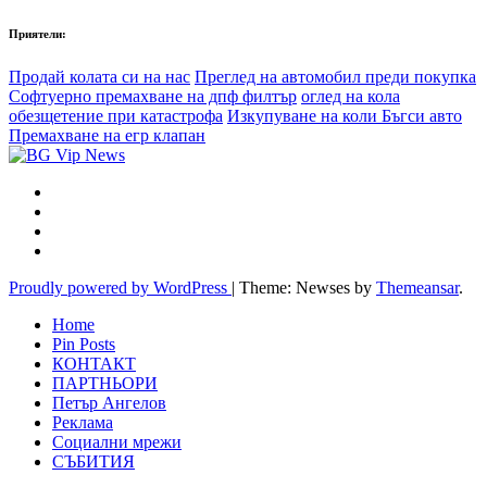
Приятели:
Продай колата си на нас
Преглед на автомобил преди покупка
Софтуерно премахване на дпф филтър
оглед на кола
обезщетение при катастрофа
Изкупуване на коли Бъгси авто
Премахване на егр клапан
Proudly powered by WordPress
|
Theme: Newses by
Themeansar
.
Home
Pin Posts
КОНТАКТ
ПАРТНЬОРИ
Петър Ангелов
Реклама
Социални мрежи
СЪБИТИЯ