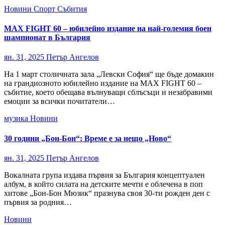
Новини
Спорт
Събития
MAX FIGHT 60 – юбилейно издание на най-големия боен
шампионат в България
ян. 31, 2025
Петър Ангелов
На 1 март столичната зала „Левски София“ ще бъде домакин
на грандиозното юбилейно издание на MAX FIGHT 60 –
събитие, което обещава вълнуващи сблъсъци и незабравими
емоции за всички почитатели…
музика
Новини
30 години „Бон-Бон“: Време е за нещо „Ново“
ян. 31, 2025
Петър Ангелов
Вокалната група издава първия за България концептуален
албум, в който силата на детските мечти е облечена в поп
хитове „Бон-Бон Мюзик“ празнува своя 30-ти рожден ден с
първия за родния…
Новини