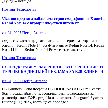
„Гунди – Легенда…
Новини
Технологии
Vivacom предлага най-новата серия смартфони на Xiaomi –
Redmi Note 14 с вграден изкуствен интелект
ян. 31, 2025
Петър Ангелов
От днес Vivacom предлага най-новата серия смартфони на
Xiaomi – Redmi Note 14. 5G флагманите Redmi Note 14, Redmi
Note 14 Pro и Redmi Note 14 Pro+ се отличават с…
Новини
Технологии
LG ПРЕДСТАВЯ УСЪВЪРШЕНСТВАНО РЕШЕНИЕ ЗА
ТЪРГОВСКА ДИСПЛЕЙ РЕКЛАМА ЗА B2B КЛИЕНТИ
ян. 31, 2025
Петър Ангелов
LG Business Cloud посреща LG DOOH Ads и LG Pro:Centric
Stay, предлагайки по-персонализирани възможности за
разнообразната B2B среда На изложението Integrated Systems
Europe (ISE) 2025, което ще се проведе в…