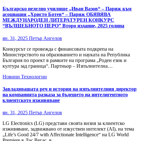
Българско неделно училище „Иван Вазов“ – Париж към
асоциация „Христо Ботев“ – Париж ОБЯВЯВА
МЕЖДУНАРОДЕН ЛИТЕРАТУРЕН КОНКУРС
“ВЪЛШЕБНОТО ПЕРО” Второ издание, 2025 година
ян. 31, 2025
Петър Ангелов
Конкурсът се провежда с финансовата подкрепа на
Министерството на образованието и науката на Република
България по проект в рамките на програма „Роден език и
култура зад граница“. Партньор – Изпълнителна…
Новини
Технологии
Завладяващата реч и история на изпълнителния директор
на компанията разказа за бъдещето на интелигентното
клиентското изживяване
ян. 31, 2025
Петър Ангелов
LG Electronics (LG) представи своята визия за клиентско
изживяване, задвижвано от изкуствен интелект (AI), на тема
„Life’s Good 24/7 with Affectionate Intelligence“ на LG World
Premiere в Лас Вегас, в…