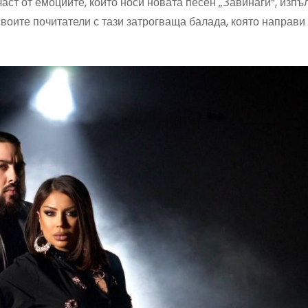
аст от емоциите, които носи новата песен „Завинаги“, изпъ
своите почитатели с тази затрогваща балада, която направи