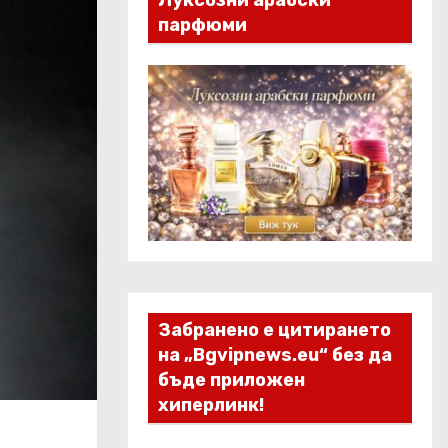
Луксозни арабски
парфюми
Забранено е цитирането
на „Bgvipnews.eu“ без да
бъде приложен
хиперлинк!