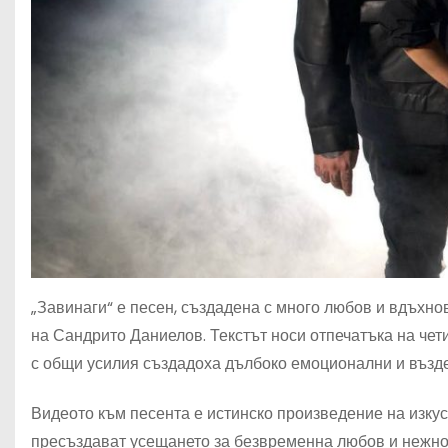
„Завинаги“ е песен, създадена с много любов и вдъхно
на Сандрито Даниелов. Текстът носи отпечатъка на чет
с общи усилия създадоха дълбоко емоционални и възд
Видеото към песента е истинско произведение на изкус
пресъздават усещането за безвременна любов и нежнос