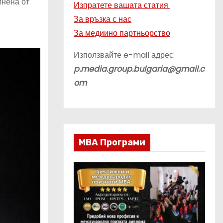
лнена от
Изпратете вашата статия
За връзка с нас
За медиино партньорство
Използвайте e-mail адрес:
p.media.group.bulgaria@gmail.c
om
МВА Програми