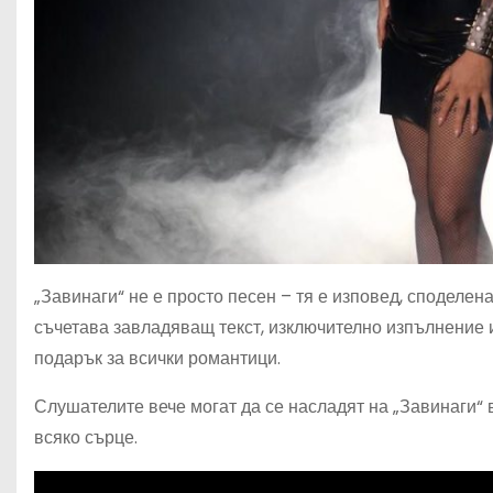
„Завинаги“ не е просто песен – тя е изповед, споделен
съчетава завладяващ текст, изключително изпълнение 
подарък за всички романтици.
Слушателите вече могат да се насладят на „Завинаги“ в 
всяко сърце.