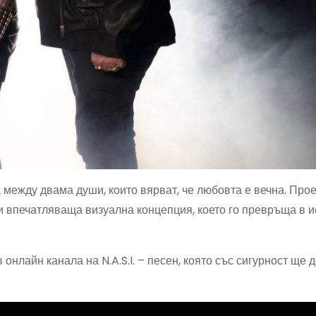
а между двама души, които вярват, че любовта е вечна. Про
и впечатляваща визуална концепция, което го превръща в и
онлайн канала на N.A.S.I. – песен, която със сигурност ще 