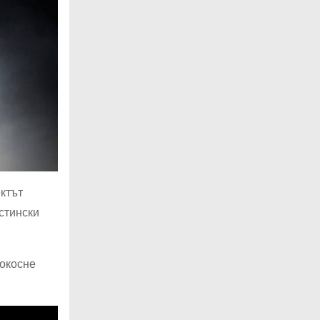
ектът
стински
докосне