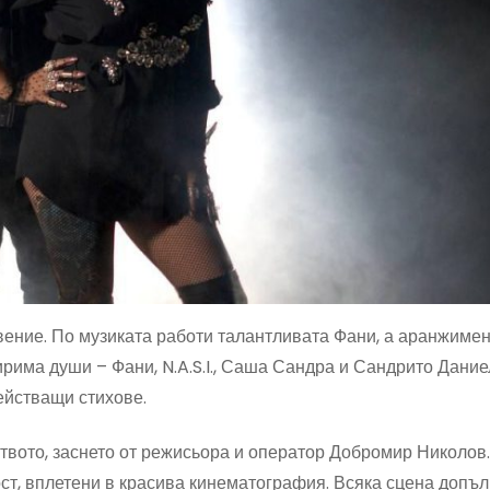
вение. По музиката работи талантливата Фани, а аранжимен
ирима души – Фани, N.A.S.I., Саша Сандра и Сандрито Дание
ействащи стихове.
твото, заснето от режисьора и оператор Добромир Николов
т, вплетени в красива кинематография. Всяка сцена допъ