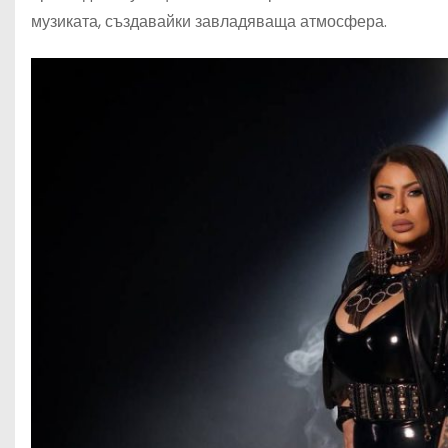
музиката, създавайки завладяваща атмосфера.