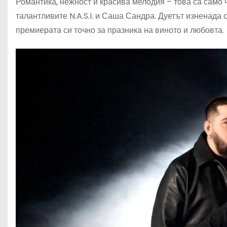
Романтика, нежност и красива мелодия – това са само ч
талантливите N.A.S.I. и Саша Сандра. Дуетът изненада 
премиерата си точно за празника на виното и любовта.