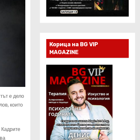
Корица на BG VIP
MAGAZINE
тът е дело
лов, които
. Кадрите
лва