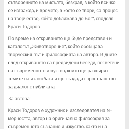
сътворението на мисълта, безкрая, в който всичко
се изгражда, и времето, в което се твори, са процес
на творчество, който доближава до Бог“, споделя
Краси Тодоров.
По време на откриването ще бъде представен и
каталогът „Животворение“, който обобщава
творческия път и философията на автора. В дните
след откриването са предвидени беседи, посветени
на съвременното изкуство, които ще разширят
темите на изложбата и ще създадат пространство
за диалог с публиката.
За автора:
Краси Тодоров е художник и изследовател на N-
мерността, автор на оригинална философия за
съвременното съзнание и изкуство, както и на