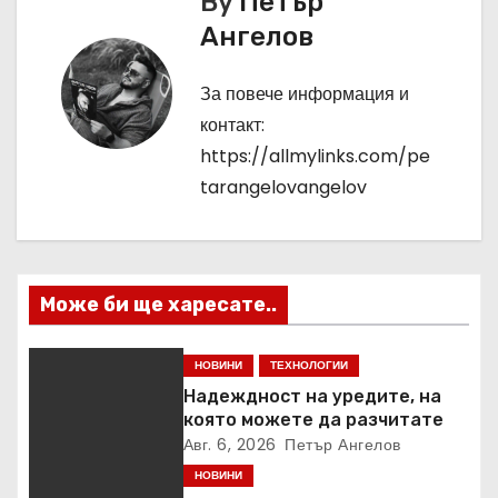
By
Петър
и
Ангелов
г
За повече информация и
а
контакт:
ц
https://allmylinks.com/pe
tarangelovangelov
и
я
Може би ще харесате..
НОВИНИ
ТЕХНОЛОГИИ
Надеждност на уредите, на
която можете да разчитате
Авг. 6, 2026
Петър Ангелов
НОВИНИ