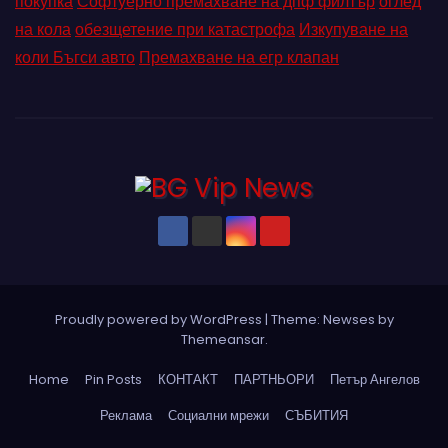
покупка
Софтуерно премахване на дпф филтър
оглед
на кола
обезщетение при катастрофа
Изкупуване на
коли Бъгси авто
Премахване на егр клапан
Proudly powered by WordPress
|
Theme: Newses by
Themeansar
.
Home
Pin Posts
КОНТАКТ
ПАРТНЬОРИ
Петър Ангелов
Реклама
Социални мрежи
СЪБИТИЯ