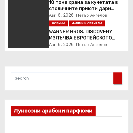
18 тона храна за кучетата в
столичните приюти дари
Kaufland за година и половина
Авг. 6, 2026
Петър Ангелов
НОВИНИ
ФИЛМИ И СЕРИАЛИ
WARNER BROS. DISCOVERY
ИЗЛЪЧВА ЕВРОПЕЙСКОТО
ПЪРВЕНСТВО ПО ЛЕКА
Авг. 6, 2026
Петър Ангелов
АТЛЕТИКА ПРЯКО ПО
ЕВРОСПОРТ И В НВО Мах
Луксозни арабски парфюми