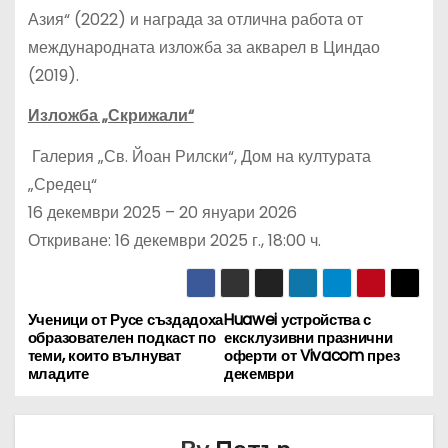
Азия“ (2022) и награда за отлична работа от
международната изложба за акварел в Циндао
(2019).
Изложба „Скрижали“
Галерия „Св. Йоан Рилски“, Дом на културата
„Средец“
16 декември 2025 – 20 януари 2026
Откриване: 16 декември 2025 г., 18:00 ч.
Ученици от Русе създадоха
Huawei устройства с
Н
образователен подкаст по
ексклузивни празнични
теми, които вълнуват
оферти от Vivacom през
а
младите
декември
в