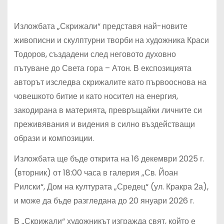
Изложбата „Скрижали“ представя най-новите
живописни и скулптурни творби на художника Краси
Тодоров, създадени след неговото духовно
пътуване до Света гора – Атон. В експозицията
авторът изследва скрижалите като първооснова на
човешкото битие и като носител на енергия,
закодирана в материята, превръщайки личните си
преживявания и видения в силно въздействащи
образи и композиции.
Изложбата ще бъде открита на 16 декември 2025 г.
(вторник) от 18:00 часа в галерия „Св. Йоан
Рилски“, Дом на културата „Средец“ (ул. Кракра 2а),
и може да бъде разгледана до 20 януари 2026 г.
В „Скрижали“ художникът изгражда свят, който е