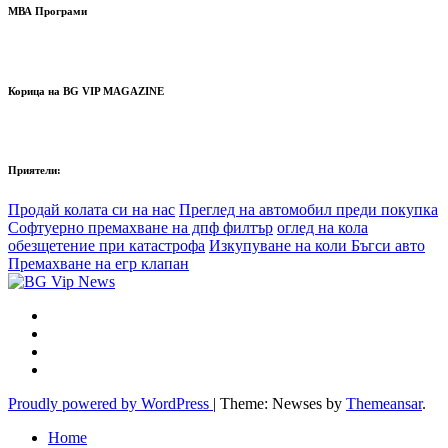
МВА Програми
Корица на BG VIP MAGAZINE
Приятели:
Продай колата си на нас
Преглед на автомобил преди покупка
Софтуерно премахване на дпф филтър
оглед на кола
обезщетение при катастрофа
Изкупуване на коли Бъгси авто
Премахване на егр клапан
Proudly powered by WordPress
|
Theme: Newses by
Themeansar
.
Home