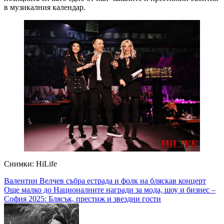
в музикалния календар.
Снимки: HiLife
Навигация
Валентин Велчев събра естрада и фолк на бляскав концерт
Още малко до Националните награди за мода, шоу и бизнес –
София 2025: Блясък, престиж и звездни гости