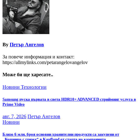
By
Петър Ангелов
За повече информация и контакт:
https://allmylinks.com/petarangelovangelov
Може би ще харесате..
Новини
Технологии
Samsung пуска първата в света HDR10+ ADVANCED стрийминг услуга в
Prime Video
авг. 7, 2026
Петър Ангелов
Новини
Близо 6 млн. броя основни хранителни продукти са закупени от
„Кошница с грижа“ в Kaufland от старта на кампанията