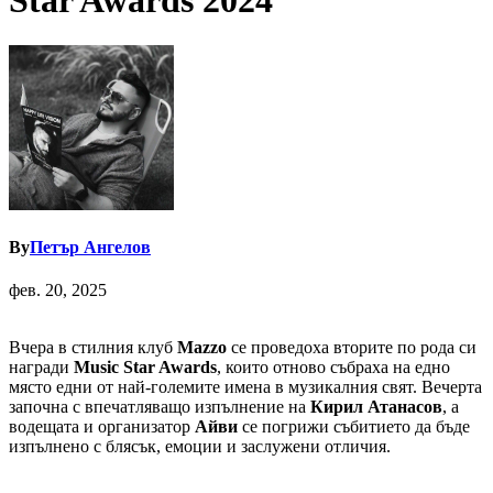
Star Awards 2024
By
Петър Ангелов
фев. 20, 2025
Вчера в стилния клуб
Mazzo
се проведоха вторите по рода си
награди
Music Star Awards
, които отново събраха на едно
място едни от най-големите имена в музикалния свят. Вечерта
започна с впечатляващо изпълнение на
Кирил Атанасов
, а
водещата и организатор
Айви
се погрижи събитието да бъде
изпълнено с блясък, емоции и заслужени отличия.