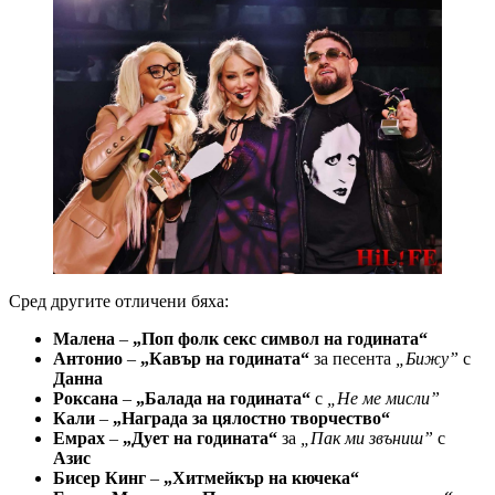
Сред другите отличени бяха:
Малена
–
„Поп фолк секс символ на годината“
Антонио
–
„Кавър на годината“
за песента
„Бижу”
с
Данна
Роксана
–
„Балада на годината“
с
„Не ме мисли”
Кали
–
„Награда за цялостно творчество“
Емрах
–
„Дует на годината“
за
„Пак ми звъниш”
с
Азис
Бисер Кинг
–
„Хитмейкър на кючека“