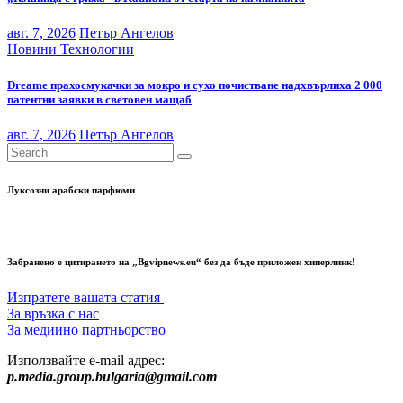
авг. 7, 2026
Петър Ангелов
Новини
Технологии
Dreame прахосмукачки за мокро и сухо почистване надхвърлиха 2 000
патентни заявки в световен мащаб
авг. 7, 2026
Петър Ангелов
Луксозни арабски парфюми
Забранено е цитирането на „Bgvipnews.eu“ без да бъде приложен хиперлинк!
Изпратете вашата статия
За връзка с нас
За медиино партньорство
Използвайте e-mail адрес:
p.media.group.bulgaria@gmail.com