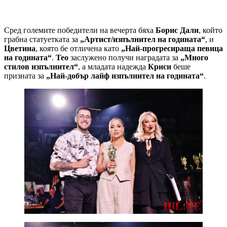
Сред големите победители на вечерта бяха
Борис Дали
, който
грабна статуетката за
„Артист/изпълнител на годината“
, и
Цветина
, която бе отличена като
„Най-прогресираща певица
на годината“
.
Тео
заслужено получи наградата за
„Много
стилов изпълнител“
, а младата надежда
Криси
беше
призната за
„Най-добър лайф изпълнител на годината“
.