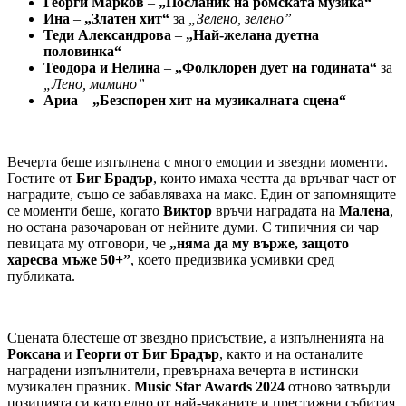
Георги Марков
–
„Посланик на ромската музика“
Ина
–
„Златен хит“
за
„Зелено, зелено”
Теди Александрова
–
„Най-желана дуетна
половинка“
Теодора и Нелина
–
„Фолклорен дует на годината“
за
„Лено, мамино”
Ариа
–
„Безспорен хит на музикалната сцена“
Вечерта беше изпълнена с много емоции и звездни моменти.
Гостите от
Биг Брадър
, които имаха честта да връчват част от
наградите, също се забавляваха на макс. Един от запомнящите
се моменти беше, когато
Виктор
връчи наградата на
Малена
,
но остана разочарован от нейните думи. С типичния си чар
певицата му отговори, че
„няма да му върже, защото
харесва мъже 50+”
, което предизвика усмивки сред
публиката.
Сцената блестеше от звездно присъствие, а изпълненията на
Роксана
и
Георги от Биг Брадър
, както и на останалите
наградени изпълнители, превърнаха вечерта в истински
музикален празник.
Music Star Awards 2024
отново затвърди
позицията си като едно от най-чаканите и престижни събития