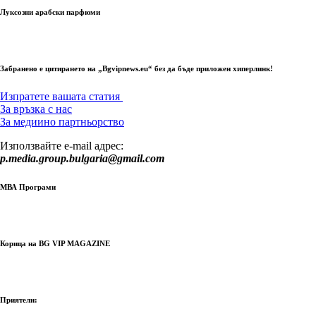
Луксозни арабски парфюми
Забранено е цитирането на „Bgvipnews.eu“ без да бъде приложен хиперлинк!
Изпратете вашата статия
За връзка с нас
За медиино партньорство
Използвайте e-mail адрес:
p.media.group.bulgaria@gmail.com
МВА Програми
Корица на BG VIP MAGAZINE
Приятели: