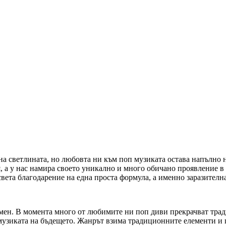
 на светлината, но любовта ни към поп музиката остава напълно
а у нас намира своето уникално и много обичано проявление в л
вета благодарение на една проста формула, а именно заразителна
огромен. В момента много от любимите ни поп диви прекрачват т
 музиката на бъдещето. Жанрът взима традиционните елементи и г