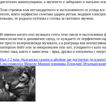
дигитално манипулирани, а звученето е забързано и напълно осв
Този стремеж към нестандартното и експлозивното се усеща все 
песен, която перфектно съчетава ударен ритъм, модерен електрон
показва, че родната публика е готова за световно звучене.
И именно когато поп музиката стига тези смели и експлозивни фо
многопластов и динамичен саунд, се нуждаете от перфектния пар
не просто възпроизвежда музиката, а я разгръща във впечатлява
хиперпоп бийт или за емоционален поп хит, усещането е като н
точно така, както е замислена – ярка, дръзка и изпълнена с ене
Навигация
Над 2,2 млн. български салати и айсберг ще достигнат до клиент
Секссимволът Микеле Мороне взривява Пловдив! Италианският 