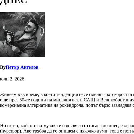
ДНЕС
By
Петър Ангелов
юли 2, 2026
Живеем във време, в което тенденциите се сменят със скоростта
още през 50-те години на миналия век в САЩ и Великобритания, 
комерсиална алтернатива на рокендрола, попът бързо завладява с
Но пътят, който тази музика е извървяла оттогава до днес, е 
(hyperpop). Ако трябва да го опишем с няколко думи, това е поп