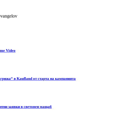
ovangelov
ime Video
 грижа“ в Kaufland от старта на кампанията
нтни заявки в световен мащаб