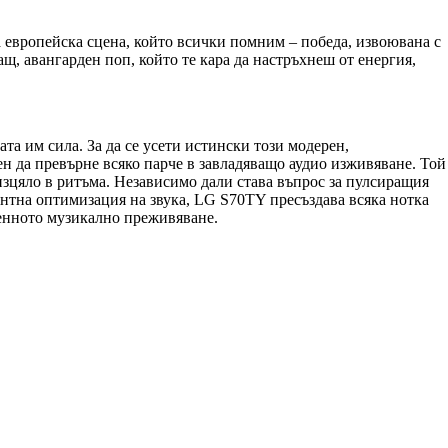
а европейска сцена, който всички помним – победа, извоювана с
ащ, авангарден поп, който те кара да настръхнеш от енергия,
та им сила. За да се усети истински този модерен,
ден да превърне всяко парче в завладяващо аудио изживяване. Той
изцяло в ритъма. Независимо дали става въпрос за пулсиращия
ентна оптимизация на звука, LG S70TY пресъздава всяка нотка
еменното музикално преживяване.