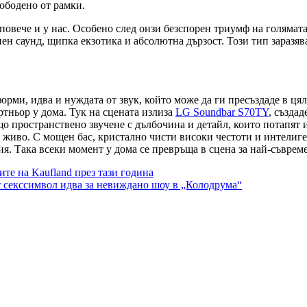
ободено от рамки.
повече и у нас. Особено след онзи безспорен триумф на голямат
ен саунд, щипка екзотика и абсолютна дързост. Този тип заразяв
рми, идва и нуждата от звук, който може да ги пресъздаде в цяла
тньор у дома. Тук на сцената излиза
LG Soundbar S70TY
, създа
що пространствено звучене с дълбочина и детайл, които потапят 
а живо. С мощен бас, кристално чисти високи честоти и интелиг
ргия. Така всеки момент у дома се превръща в сцена за най-съвр
ите на Kaufland през тази година
секссимвол идва за невиждано шоу в „Колодрума“