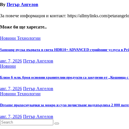
By
Петър Ангелов
За повече информация и контакт: https://allmylinks.com/petarangel
Може би ще харесате..
Новини
Технологии
Samsung пуска първата в света HDR10+ ADVANCED стрийминг услуга в Pr
авг. 7, 2026
Петър Ангелов
Новини
Близо 6 млн. броя основни хранителни продукти са закупени от „Кошница с
авг. 7, 2026
Петър Ангелов
Новини
Технологии
Dreame прахосмукачки за мокро и сухо почистване надхвърлиха 2 000 пате
авг. 7, 2026
Петър Ангелов