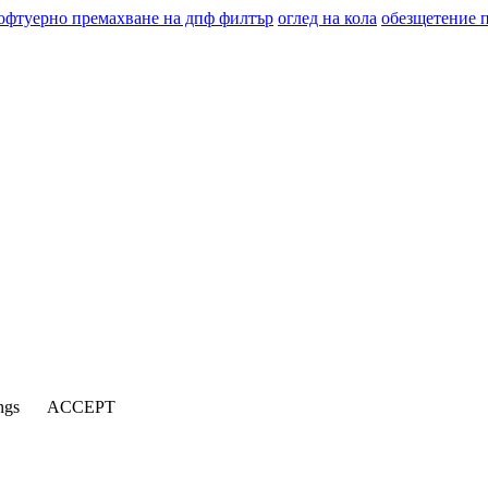
офтуерно премахване на дпф филтър
оглед на кола
обезщетение 
ngs
ACCEPT