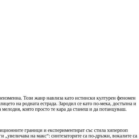
 неизменна. Този жанр навлиза като истински културен феномен
ицето на родната естрада. Зародил се като по-мека, достъпна и
 мелодия, която просто те кара да станеш и да потанцуваш.
радиционните граници и експериментират със стила хиперпоп
и „увеличава на макс“: синтезаторите са по-дръзки, вокалите са